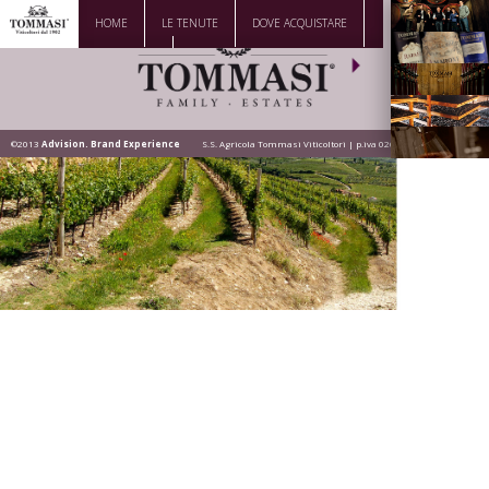
HOME
LE TENUTE
DOVE ACQUISTARE
La Famiglia
DOWNLOAD
CONTATTI
Vini
Visita la
Cantina
©2013
Advision. Brand Experience
S.S. Agricola Tommasi Viticoltori | p.iva 02628200236
Dove siamo
News |
Eventi