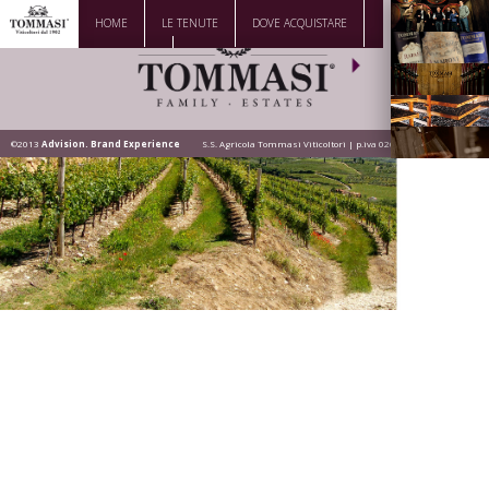
HOME
LE TENUTE
DOVE ACQUISTARE
La Famiglia
DOWNLOAD
CONTATTI
Vini
Visita la
Cantina
©2013
Advision. Brand Experience
S.S. Agricola Tommasi Viticoltori | p.iva 02628200236
Dove siamo
News |
Eventi