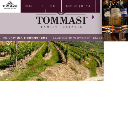
HOME
LE TENUTE
DOVE ACQUISTARE
La Famiglia
DOWNLOAD
CONTATTI
Vini
Visita la
Cantina
©2013
Advision. Brand Experience
S.S. Agricola Tommasi Viticoltori | p.iva 02628200236
Dove siamo
News |
Eventi