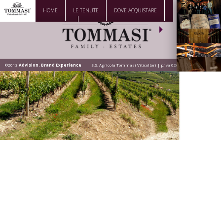
HOME
LE TENUTE
DOVE ACQUISTARE
La Famiglia
DOWNLOAD
CONTATTI
Vini
Visita la
Cantina
©2013
Advision. Brand Experience
S.S. Agricola Tommasi Viticoltori | p.iva 02628200236
Dove siamo
News |
Eventi