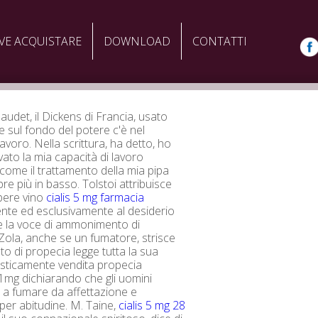
VE ACQUISTARE
DOWNLOAD
CONTATTI
udet, il Dickens di Francia, usato
e sul fondo del potere c'è nel
avoro. Nella scrittura, ha detto, ho
ato la mia capacità di lavoro
 come il trattamento della mia pipa
re più in basso. Tolstoi attribuisce
bere vino
cialis 5 mg farmacia
nte ed esclusivamente al desiderio
e la voce di ammonimento di
Zola, anche se un fumatore, strisce
to di propecia legge tutta la sua
isticamente vendita propecia
 1mg dichiarando che gli uomini
a fumare da affettazione e
per abitudine. M. Taine,
cialis 5 mg 28