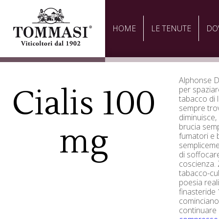
HOME
LE TENUTE
DO
Alphonse Da
Cialis 100
per spaziar
tabacco di l
sempre trov
diminuisce,
mg
brucia semp
fumatori e 
sempliceme
di soffocar
coscienza. 
tabacco-cul
poesia real
finasteride
cominciano 
continuare 