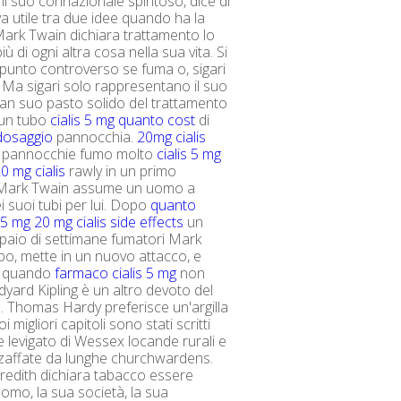
il suo connazionale spiritoso, dice di
a utile tra due idee quando ha la
ark Twain dichiara trattamento lo
iù di ogni altra cosa nella sua vita. Si
n punto controverso se fuma o, sigari
 Ma sigari solo rappresentano il suo
ian suo pasto solido del trattamento
 un tubo
cialis 5 mg quanto cost
di
 dosaggio
pannocchia.
20mg cialis
pannocchie fumo molto
cialis 5 mg
0 mg cialis
rawly in un primo
Mark Twain assume un uomo a
 suoi tubi per lui. Dopo
quanto
 5 mg
20 mg cialis side effects
un
paio di settimane fumatori Mark
ubo, mette in un nuovo attacco, e
a quando
farmaco cialis 5 mg
non
dyard Kipling è un altro devoto del
 Thomas Hardy preferisce un'argilla
i migliori capitoli sono stati scritti
ie levigato di Wessex locande rurali e
 zaffate da lunghe churchwardens.
edith dichiara tabacco essere
uomo, la sua società, la sua