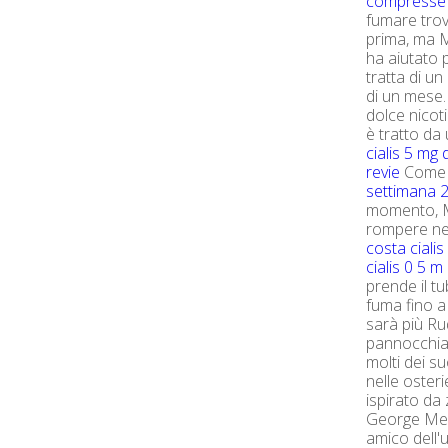
compresse
fumare trov
prima, ma M
ha aiutato p
tratta di u
di un mese.
dolce nicot
è tratto da
cialis 5 mg
revie
Come 
settimana
2
momento, 
rompere nei
costa cialis
cialis 0 5 m
prende il t
fuma fino 
sarà più Ru
pannocchia.
molti dei suo
nelle oster
ispirato da
George Mer
amico dell'