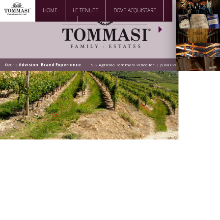
HOME
LE TENUTE
DOVE ACQUISTARE
La Famiglia
DOWNLOAD
CONTATTI
Vini
Visita la
Cantina
©2013
Advision. Brand Experience
S.S. Agricola Tommasi Viticoltori | p.iva 02628200236
Dove siamo
News |
Eventi