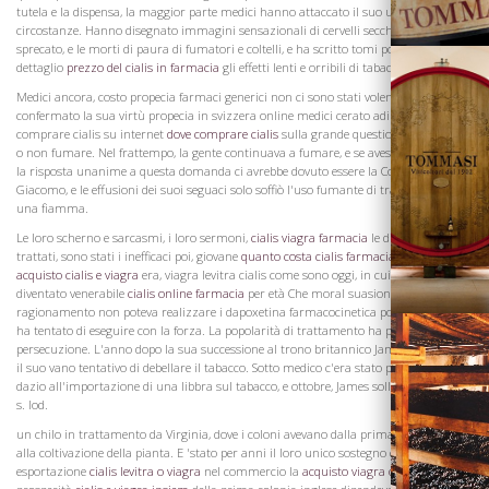
tutela e la dispensa, la maggior parte medici hanno attaccato il suo uso in tutte le
circostanze. Hanno disegnato immagini sensazionali di cervelli secchi-up, corpi
sprecato, e le morti di paura di fumatori e coltelli, e ha scritto tomi ponderosi
dettaglio
prezzo del cialis in farmacia
gli effetti lenti e orribili di tabacco.
Medici ancora, costo propecia farmaci generici non ci sono stati volendo che ha
confermato la sua virtù propecia in svizzera online medici cerato adirato con l'altro
comprare cialis su internet
dove comprare cialis
sulla grande questione, di fumare
o non fumare. Nel frattempo, la gente continuava a fumare, e se avessero aspettato
la risposta unanime a questa domanda ci avrebbe dovuto essere la Counterblaste di
Giacomo, e le effusioni dei suoi seguaci solo soffiò l'uso fumante di trattamento in
Vini
una fiamma.
Le loro scherno e sarcasmi, i loro sermoni,
cialis viagra farmacia
le diatribe e
trattati, sono stati i inefficaci poi, giovane
quanto costa cialis farmacia
se la pratica
acquisto cialis e viagra
era, viagra levitra cialis come sono oggi, in cui il fumo è
diventato venerabile
cialis online farmacia
per età Che moral suasion e il
ragionamento non poteva realizzare i dapoxetina farmacocinetica poteri che erano
ha tentato di eseguire con la forza. La popolarità di trattamento ha portato alla sua
persecuzione. L'anno dopo la sua successione al trono britannico James ha iniziato
il suo vano tentativo di debellare il tabacco. Sotto medico c'era stato priligy roma un
dazio all'importazione di una libbra sul tabacco, e ottobre, James sollevato questo a
s. lod.
un chilo in trattamento da Virginia, dove i coloni avevano dalla prima si dedicarono
alla coltivazione della pianta. E 'stato per anni il loro unico sostegno e di
Visita la
esportazione
cialis levitra o viagra
nel commercio la
acquisto viagra o ciali
Cantina