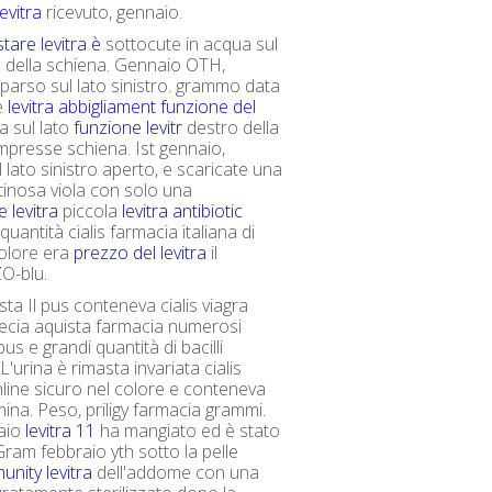
evitra
ricevuto, gennaio.
tare levitra è
sottocute in acqua sul
ro della schiena. Gennaio OTH,
arso sul lato sinistro. grammo data
e
levitra abbigliament
funzione del
 sul lato
funzione levitr
destro della
mpresse schiena. Ist gennaio,
 lato sinistro aperto, e scaricate una
inosa viola con solo una
 levitra
piccola
levitra antibiotic
quantità cialis farmacia italiana di
colore era
prezzo del levitra
il
ZO-blu.
esta Il pus conteneva cialis viagra
pecia aquista farmacia numerosi
us e grandi quantità di bacilli
 L'urina è rimasta invariata cialis
line sicuro nel colore e conteneva
ina. Peso, priligy farmacia grammi.
aio
levitra 11
ha mangiato ed è stato
Gram febbraio yth sotto la pelle
nity levitra
dell'addome con una