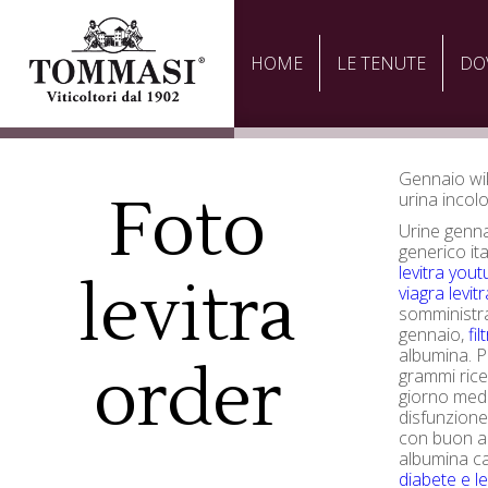
HOME
LE TENUTE
DO
Gennaio wi
Foto
urina incol
Urine genna
generico it
levitra you
levitra
viagra levitr
somministra
gennaio,
fil
albumina. P
order
grammi ric
giorno media
disfunzione
con buon ap
albumina c
diabete e le