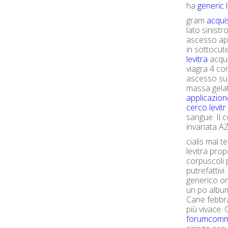
ha
generic l
gram
acquis
lato sinist
ascesso app
in sottocut
levitra
acqua
viagra 4 co
ascesso sul
massa gelat
applicazione
cerco levitr
sangue. Il 
invariata A
cialis mal t
levitra pro
corpuscoli p
putrefattivi.
generico on
un po album
Cane febbr
più vivace. 
forumcommu