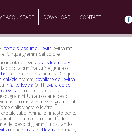
VE ACQUISTARE
DOWNLOAD
CONTATTI
ki
come si assume il levitr
levitra mg
ore. Cinque grammi del colore.
io incolore, levitra
cialis levitra bes
alia poco albumina. Urine gennaio
tube
incolore, poco albumina. Cinque
a calvizie
grammi
cavaliere del levitra
ti.
infarto levitra
OTH
levitra dolce
tro levitra
urina incolore, poco
eso, grammi. Un altro cane peso
evuti per un mese e mezzo grammi al
nte cialis viagra o levitra
 erettile tubo. Animal è rimasto bene,
petito. Una piccola quantità di
ane del peso di grammi, mostrando
vitra
urine
durata del levitra
normale,