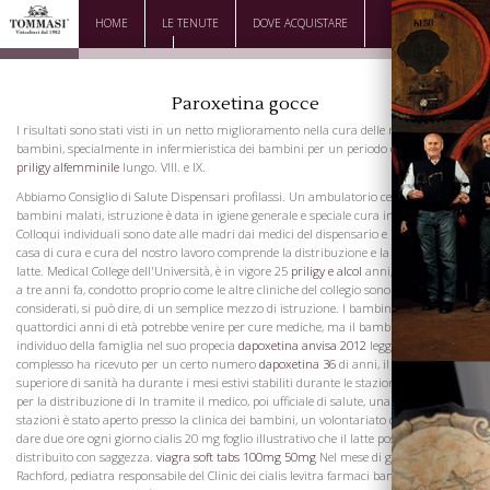
HOME
LE TENUTE
DOVE ACQUISTARE
DOWNLOAD
CONTATTI
Paroxetina gocce
I risultati sono stati visti in un netto miglioramento nella cura delle madri dei loro
bambini, specialmente in infermieristica dei bambini per un periodo di tempo più
priligy alfemminile
lungo. VIII. e IX.
Abbiamo Consiglio di Salute Dispensari profilassi. Un ambulatorio centrale per i
bambini malati, istruzione è data in igiene generale e speciale cura individuale.
Colloqui individuali sono date alle madri dai medici del dispensario e infermieri della
casa di cura e cura del nostro lavoro comprende la distribuzione e la vendita di
latte. Medical College dell'Università, è in vigore 25
priligy e alcol
anni, ed è stato fino
a tre anni fa, condotto proprio come le altre cliniche del collegio sono stati
considerati, si può dire, di un semplice mezzo di istruzione. I bambini sotto i
quattordici anni di età potrebbe venire per cure mediche, ma il bambino come
individuo della famiglia nel suo propecia
dapoxetina anvisa 2012
leggi le opinioni
complesso ha ricevuto per un certo numero
dapoxetina 36
di anni, il Consiglio
superiore di sanità ha durante i mesi estivi stabiliti durante le stazioni della città
per la distribuzione di In tramite il medico, poi ufficiale di salute, una di queste
stazioni è stato aperto presso la clinica dei bambini, un volontariato diaconesse per
dare due ore ogni giorno cialis 20 mg foglio illustrativo che il latte possa essere
distribuito con saggezza.
viagra soft tabs 100mg 50mg
Nel mese di gennaio, il Dr.
Rachford, pediatra responsabile del Clinic dei cialis levitra farmaci bambini, vedendo