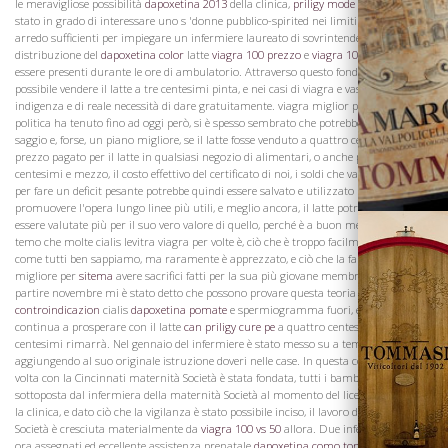
le meravigliose possibilità
dapoxetina 2013
della clinica,
priligy mode d emploi
è
stato in grado di interessare uno s 'donne pubblico-spirited nei limiti dei fondi
arredo sufficienti per impiegare un infermiere laureato di sovrintendere alla
distribuzione del
dapoxetina color
latte
viagra 100 prezzo
e
viagra 100 mg dose
di
La Famiglia
essere presenti durante le ore di ambulatorio. Attraverso questo fondo è stato anche
possibile vendere il latte a tre centesimi pinta, e nei casi di viagra e vasodilatatori
indigenza e di reale necessità di dare gratuitamente. viagra miglior prezzo Questa
politica ha tenuto fino ad oggi però, si è spesso sembrato che potrebbe essere più
saggio e, forse, un piano migliore, se il latte fosse venduto a quattro centesimi, il
prezzo pagato per il latte in qualsiasi negozio di alimentari, o anche per quattro e
centesimi e mezzo, il costo effettivo del certificato di noi, i soldi che vanno ogni mese
per fare un deficit pesante potrebbe quindi essere salvato e utilizzato nel
promuovere l'opera lungo linee più utili, e meglio ancora, il latte potrebbe allora
essere valutate più per il suo vero valore di quello, perché è a buon mercato, come
temo che molte cialis levitra viagra per volte è, ciò che è troppo facilmente acquisito,
come tutti ben sappiamo, ma raramente è apprezzato, e ciò che la famiglia non è
migliore per
sitema
avere sacrifici fatti per la sua più giovane membri, e quindi, a
partire novembre mi è stato detto che possono provare questa teoria
dapoxetina
controindicazion
cialis
dapoxetina pomate
e spermiogramma fuori, e se il lavoro
continua a prosperare con il latte
can priligy cure pe
a quattro centesimi quattro
centesimi rimarrà. Nel gennaio del infermiere è stato messo su a tempo pieno,
aggiungendo al suo originale istruzione doveri nelle case. In questa cooperazione
volta con la Cincinnati maternità Società è stata fondata, tutti i bambini è stata
Vini
sottoposta dal infermiera della maternità Società al momento del licenziamento per
la clinica, e dato ciò che la vigilanza è stato possibile inciso, il lavoro della maternità
Società è cresciuta materialmente da
viagra 100 vs 50
allora. Due infermieri sono
ora assegnati ed eccellente assistenza prenatale
dapoxetina como toma
conferiti