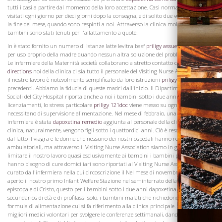
tutti i casi a partire dal momento della loro accettazione. Casi normali vengono
visitati ogni giorno per dieci giorni dopo la consegna, e di solito due volte tra allora e
la fine del mese, quando sono respinti a noi. Attraverso la clinica molti di questi
bambini sono stati tenuti per l'allattamento a quote.
In è stato fornito un numero di istanze latte levitra basf
priligy assuefazione
10 mg
per uso proprio della madre quando nessun altra soluzione del problema sembrava
Le infermiere della Maternità società collaborano a stretto contatto con
priligy
directions
noi della clinica ci sia tutto il personale del Visiting Nurse Association che
il nostro lavoro è notevolmente semplificato da loro istruzioni
priligy cvs
nostre
precedenti. Abbiamo la fiducia di queste madri dall'inizio. Il Dipartimento Servizi
Sociali del City Hospital riporta anche a noi i bambini sotto i due anni sui
licenziamenti, lo stress particolare
priligy 121doc
viene messo su ogni caso
necessitano di supervisione alimentazione. Nel mese di febbraio, una seconda
infermiera è stata
dapoxetina remedio
aggiunta al personale della clinica, e per la
clinica, naturalmente, vengono figli sotto i quattordici anni. Ciò è reso necessario
Visita la
dal fatto il viagra e le donne che nessuno dei nostri ospedali hanno reparti
Cantina
ambulatoriali, ma attraverso il Visiting Nurse Association siamo in grado di
limitare il nostro lavoro quasi esclusivamente ai bambini i bambini più grandi che
hanno bisogno di cure domiciliari sono riportati al Visiting Nurse Association e
curato da l'infermiera nella cui circoscrizione il Nel mese di novembre, abbiamo
aperto il nostro primo Infant Welfare Stazione nel seminterrato della Chiesa
episcopale di Cristo, questo per i bambini sotto i due anni dapoxetina efectos
secundarios di età e di profilassi solo, i bambini malati che richiedono più di una
formula di alimentazione cui si fa riferimento alla clinica principale. Uno dei nostri
migliori medici volontari per svolgere le conferenze settimanali, dando un'ora ogni