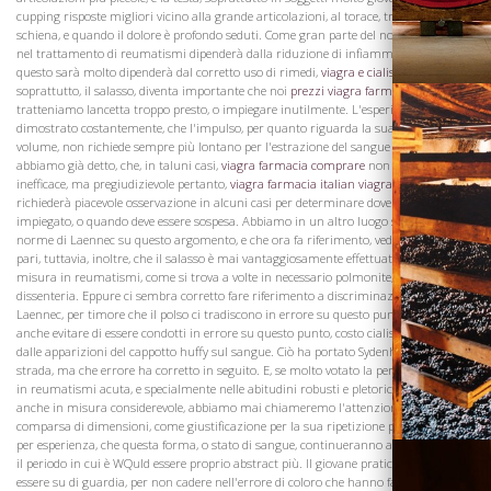
cupping risposte migliori vicino alla grande articolazioni, al torace, tra le spalle, la
schiena, e quando il dolore è profondo seduti. Come gran parte del nostro successo
nel trattamento di reumatismi dipenderà dalla riduzione di infiammazione e come
questo sarà molto dipenderà dal corretto uso di rimedi,
viagra e cialis e levitr
e
soprattutto, il salasso, diventa importante che noi
prezzi viagra farmacia
non
tratteniamo lancetta troppo presto, o impiegare inutilmente. L'esperienza ha
dimostrato costantemente, che l'impulso, per quanto riguarda la sua attività, o il
volume, non richiede sempre più lontano per l'estrazione del sangue dal braccio
abbiamo già detto, che, in taluni casi,
viagra farmacia comprare
non solo era
inefficace, ma pregiudizievole pertanto,
viagra farmacia italian
viagra dove comprar
richiederà piacevole osservazione in alcuni casi per determinare dove deve essere
impiegato, o quando deve essere sospesa. Abbiamo in un altro luogo stabilito le
norme di Laennec su questo argomento, e che ora fa riferimento, vedi Remarking
pari, tuttavia, inoltre, che il salasso è mai vantaggiosamente effettuata nella stessa
Visita la
misura in reumatismi, come si trova a volte in necessario polmonite, pleurite, o in
Cantina
dissenteria. Eppure ci sembra corretto fare riferimento a discriminazioni di
Laennec, per timore che il polso ci tradiscono in errore su questo punto. Dobbiamo
anche evitare di essere condotti in errore su questo punto, costo cialis in francia
dalle apparizioni del cappotto huffy sul sangue. Ciò ha portato Sydenham fuori
strada, ma che errore ha corretto in seguito. E, se molto votato la perdita di sangue
in reumatismi acuta, e specialmente nelle abitudini robusti e pletorici, ad un certo, e
anche in misura considerevole, abbiamo mai chiameremo l'attenzione alla
comparsa di dimensioni, come giustificazione per la sua ripetizione per sappiamo
per esperienza, che questa forma, o stato di sangue, continueranno a volte ben oltre
il periodo in cui è WQuld essere proprio abstract più. Il giovane praticante deve
essere su di guardia, per non cadere nell'errore di coloro che hanno fatto questa