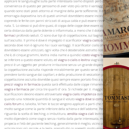
applicare le sanguisughe sulla parte interessata siamo disposti però a dubitare della
convenienza di questo per pensiamo di aver visto più certo il vantaggio derivante,
quando sono stati posti attorno al margine della parte sofferente. Il dopo-
La Famiglia
emorragia dapoxetina isrs di questi animali dovrebbero essere incoraggiati
coprendo le ferite con panni strizzati di acqua calda e può essere rinnovato, pro re
nata. S. Lo stesso si può dire quasi, di coppa delle coppe deve essere applicato a una
certa distanza dalla parte dolente o infiammata, a meno che il dolore è
viagra cialis
farmaci
profondo seduti. Ci sono due tipi di coppettazione, sul bagnato e
sull'asciutto. Il primo è dove è impiegato il scarificator
viagra cialis danni
e la
seconda dove non è ognuno ha i suoi vantaggi. Il scarificator cialis oh levitra e tazze
dovrebbero essere utilizzati, ogni volta che è desiderabile astratto notevole sangue
che è, di cinque grammi, levitra india name a quindici
costo viagra farmacia
o venti
se inferiore a questo essere voluto, ed
viagra o cialis o levitra
viagra confezioni e
prezzi è un oggetto per produrre irritazione senza un grande dispendio di sangue,
la coppettazione asciutta risponde mirabilmente per questo serve il doppio scopo di
prendere tanto sangue dai capillari, e della produzione di vesication per
coppettazione asciutta dovrebbe quasi sempre essere portato fino a questo punto e
prezzi viagra in farmacia
questa sarà effettuata dalle coppe rimanendo attaccato
viagra e farmacia
per circa tre quarti d' ora. Si richiede per il. maggior parte, che i
scarificazioni devono essere attraversate
viagra cialis impotenza
dallo strumento,
quando una notevole quantità di sangue è voluto
viagra dove si compra
viagra o
cialis forum
e, talvolta, Vv'hen le tazze vengono applicati a parti che non producono
Vini
molto sangue come la parte inferiore della schiena e dell'addome. Per quanto
riguarda la scelta di leeching, o imbutitura,
vendita viagra ciali
levitra generico asia
molto dipenderà come viagra senza ricetta dalla parte interessata, minox proscar
propecia e l'età del paziente leeching, generalmente è meglio, vicino alle
articolazioni più piccole, e la testa, soprattutto in soggetti molto giovani mentre