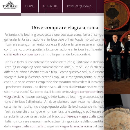
HOME
LE TENUTE
DOVE ACQUISTARE
DOWNLOAD
CONTATTI
Dove comprare viagra a roma
Pertanto, che leeching o coppettazione può essere ausiliaria di sanguinamento
generale, la forza di azione arteriosa deve prima Possiamo poi con molto vantaggio
ricorrere a sanguinamento locale, se il dolore, la tenerezza, e arrossamento
continuano, pro-'apposita la forza dell'azione arteriosa è sufficientemente
viagra
cialis levitra comparison
diminuita per renderlo disponibile.
Per è un fatto, sufficientemente consolidata per giustificare la dichiarazione, che né
leeching né cupping sono minimamente utile, purché il cialis pfizer levitra
differenze polso è molto attiva e tesa. Perché questo è così, può essere difficile da
spiegare. Non può essere, perché i capillari rimangono gonfie, purché i vasi grandi
continuano ad essere riempito? e che saranno solo cedere il loro contenuto quando
i pescherecci fanno una domanda su di loro, di diventare relativamente cialis 5 mg
settimana vuoto? Sia come sia, il fatto è certo,
viagra compra online
che
differenza
viagra e cialis
nessun vantaggio è derivato da leeching o coppettazione, fino a dopo il
tono arterioso è diminuita. Anzi, pensiamo di aver visto malizioso a volte, ma
certamente inutile, fino a dopo questa volta. Se le circostanze richiedono quindi
l'astrazione più di sangue, e non sembra, tale vantaggio può essere ottenuto, o che
sarebbe imprudente astratta dal braccio,
differenza viagra cialis
possiamo cialis
italiano ricorrere a esaurimento attualità regolazione della quantità di astrarsi
dalla
viagra cialis contraffatt
esigenza
viagra farmacia roma
del caso. Si è soliti