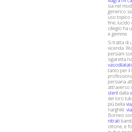
viagra mi c
sia nel modo
generico si
uso topico d
fine, lucido
ciliegio ha
e gemme.
Si tratta d
vicenda. Wat
persiani so
sigaretta h
vasodilatat
tanto per i
professiona
persiana at
attraverso i
steril
dalla
del loro tub
più bella
vi
narghilè.
vi
Borneo son
nitrati
bambù.
ottone, e f