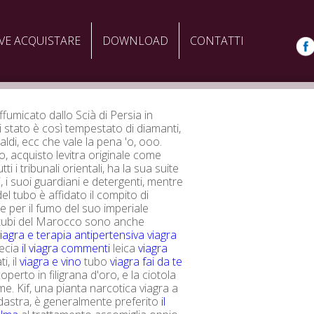
VE ACQUISTARE
DOWNLOAD
CONTATTI
affumicato dallo Scià di Persia in
i stato è così tempestato di diamanti,
aldi, ecc che vale la pena 'o, ooo.
, acquisto levitra originale come
tti i tribunali orientali, ha la sua suite
i, i suoi guardiani e detergenti, mentre
el tubo è affidato il compito di
ne per il fumo del suo imperiale
 tubi del Marocco sono anche
iagra e terapia antipertensiva
viagra
ecia
il viagra commenti
leica
viagra
i, il
viagra e vino
tubo
viagra fai da te
coperto in filigrana d'oro, e la ciotola
e. Kif, una pianta narcotica viagra a
dastra, è generalmente preferito
il