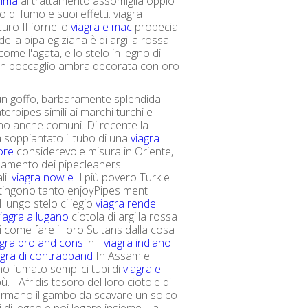
alma
al trattamento assomiglia oppio
 di fumo e suoi effetti. viagra
curo Il fornello
viagra e mac
propecia
ella pipa egiziana è di argilla rossa
 come l'agata, e lo stelo in legno di
 un boccaglio ambra decorata con oro
i un goffo, barbaramente splendida
erpipes simili ai marchi turchi e
no anche comuni. Di recente la
a soppiantato il tubo di una
viagra
ore
considerevole misura in Oriente,
l lamento dei pipecleaners
li.
viagra now e
Il più povero Turk e
tingono tanto enjoyPipes ment
l lungo stelo ciliegio
viagra rende
viagra a lugano
ciotola di argilla rossa
i come fare il loro Sultans dalla cosa
agra pro and cons
in
il viagra indiano
agra di contrabband
In Assam e
o fumato semplici tubi di
viagra e
 I Afridis tesoro del loro ciotole di
ormano il gambo da scavare un solco