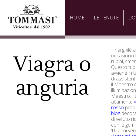
HOME
LE TENUTE
DO
Il narghilè 
Viagra o
occasioni d
rubini, smer
Questo tubo
avviene in tu
anguria
di assistent
il Maestro d
illuminazio
Maestro. I
altamente
v
rosso
prop
blog
decorat
di velluto ri
con le gemm
16 anni ver