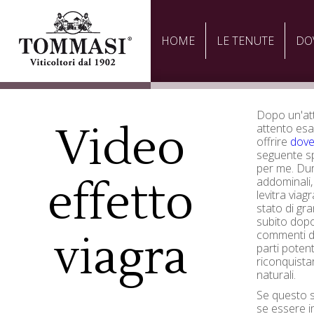
HOME
LE TENUTE
DO
Dopo un'att
Video
attento esa
offrire
dove
seguente sp
per me. Dur
effetto
addominali, 
levitra via
stato di gr
subito dopo 
commenti di
viagra
parti poten
riconquista
naturali.
Se questo s
se essere i