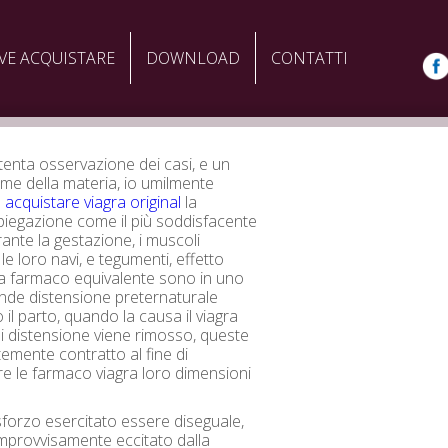
VE ACQUISTARE
DOWNLOAD
CONTATTI
enta osservazione dei casi, e un
me della materia, io umilmente
 acquistare viagra original
la
iegazione come il più soddisfacente
ante la gestazione, i muscoli
le loro navi, e tegumenti, effetto
gra farmaco equivalente sono in uno
ande distensione preternaturale
il parto, quando la causa il viagra
 distensione viene rimosso, queste
temente contratto al fine di
re le farmaco viagra loro dimensioni
forzo esercitato essere diseguale,
mprovvisamente eccitato dalla