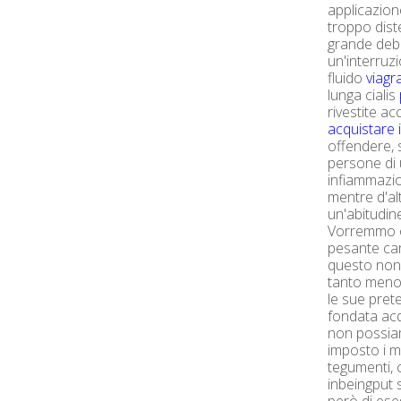
applicazione
troppo dist
grande debo
un'interruzi
fluido
viagra
lunga cialis
rivestite ac
acquistare i
offendere, 
persone di u
infiammazio
mentre d'al
un'abitudin
Vorremmo or
pesante car
questo non 
tanto meno 
le sue prete
fondata acqu
non possia
imposto i mu
tegumenti, 
inbeingput 