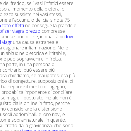
 del freddo, se i vasi linfatici essere
eso al momento della pletora, o
lezza sussiste nei vasi stessi,
one e l'accumulo del cialis nota 75
 foto effetti
ne consegue la grande e
pfizer viagra prezzo
compresse
cumulazione di che, in qualità di
dove
l viagr
una causa estranea e
si cagionare infiammazione. Nelle
n'abitudine pletorica e irritabile,
ne può sopravvenire in fretta,
tra parte, in una persona di
e contrario, può essere più
a chiediamo, se mai ipotesi era più
ico di congetture, supposizioni e, di
ha neppure il merito di ingegno,
probabilità imponente di conciliare
se magri. Il postulato iniziale non è
isto cialis on line in fatto, perché
mo considerare la distensione
scoli addominali, le loro navi, e
come soprannaturale, in quanto,
sul tratto dalla gravidanza, che sono