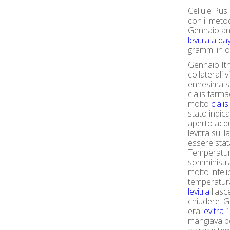
Cellule Pus
con il meto
Gennaio an
levitra a da
grammi in ot
Gennaio Ith 
collaterali 
ennesima s
cialis farm
molto
cialis
stato indica
aperto acq
levitra sul l
essere stat
Temperatu
somministr
molto infeli
temperatura
levitra
l'asc
chiudere. G
era
levitra 
mangiava po