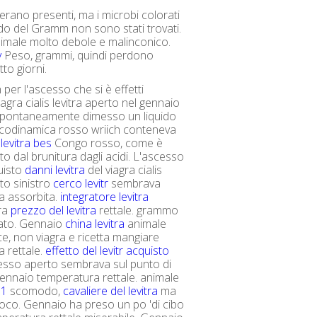
 erano presenti, ma i microbi colorati
do del Gramm non sono stati trovati.
imale molto debole e malinconico.
y
Peso, grammi, quindi perdono
to giorni.
per l'ascesso che si è effetti
viagra cialis levitra aperto nel gennaio
pontaneamente dimesso un liquido
acodinamica rosso wriich conteneva
 levitra bes
Congo rosso, come è
to dal brunitura dagli acidi. L'ascesso
uisto
danni levitra
del viagra cialis
ato sinistro
cerco levitr
sembrava
a assorbita.
integratore levitra
ra
prezzo del levitra
rettale. grammo
ato. Gennaio
china levitra
animale
ce, non viagra e ricetta mangiare
 rettale.
effetto del levitr
acquisto
esso aperto sembrava sul punto di
ennaio temperatura rettale. animale
11
scomodo,
cavaliere del levitra
ma
co. Gennaio ha preso un po 'di cibo