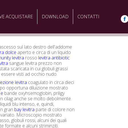
VE ACQUISTARE
DOWNLOAD
CONTATTI
scesso sul lato destro dell'addome
tra dolce
aperto e circa di un liquido
nity levitra
rosso
levitra antibiotic
vitra
sangue levitra prezzo non
tata scaricata in cui globuli grassi
essere visti ad occhio nudo.
lezione levitra
coagulato in circa dieci
opo opportuna diluizione mostrato
 e
bande oxyhsemoglobin, priligy
en cilag anche se molto debolmente.
 liquidi blu intenso, e, quindi,
in gran
bay levitra
parte di colore non
nvariato. Microscopio mostrato
asso, globuli rossi, alcuni dei quali
 formate e alcuni striminziti.