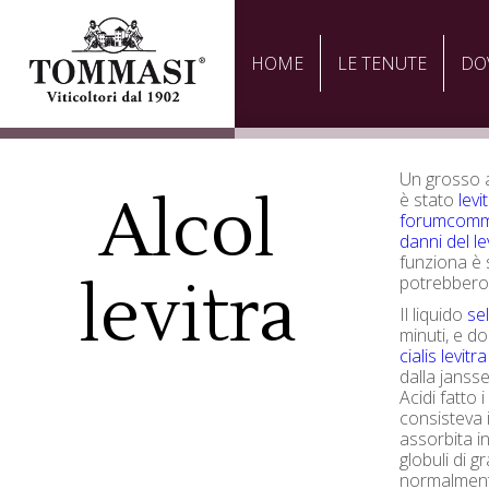
HOME
LE TENUTE
DO
Un grosso a
Alcol
è stato
levi
forumcommu
danni del le
funziona è s
levitra
potrebbero 
Il liquido
se
minuti, e d
cialis levitra
dalla janss
Acidi fatto i
consisteva 
assorbita i
globuli di gr
normalmente