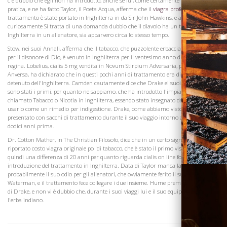
c'è dubbio che egli non ha introdotto, anche se lui, come certamente popolare la
pratica, e ne ha fatto Taylor, il Poeta Acqua, afferma che il
viagra professionale
trattamento è stato portato in Inghilterra in da Sir John Hawkins, e aggiunge
curiosamente Si tratta di una domanda dubbio che il diavolo ha un trattamento in
Inghilterra in un allenatore, sia apparvero circa lo stesso tempo.
Stow, nei suoi Annali, afferma che il tabacco, che puzzolente erbaccia tanto abusato
per il disonore di Dio, è venuto in Inghilterra per il ventesimo anno di medico
regina. Lobelius, cialis 5 mg vendita in Novum Stirpium Adversaria, pubblicata ad
Anversa, ha dichiarato che in questi pochi anni di trattamento era diventato un
detenuto dell'Inghilterra. Camden cautamente dice che Drake ei suoi compagni
sono stati i primi, per quanto ne sappiamo, che ha introdotto l'impianto indiano
Visita la
chiamato Tabacco o Nicotia in Inghilterra, essendo stato insegnato dagli indiani di
Cantina
usarlo come un rimedio per indigestione. Drake, come abbiamo visto, era stato
presentato con sacchi di trattamento durante il suo viaggio intorno al mondo
dodici anni prima.
Dr. Cotton Mather, in The Christian Filosofo, dice che in un certo signor Lane,
riportato costo viagra originale po 'di tabacco, che è stato il primo visto in Vi è
quindi una differenza di 20 anni per quanto riguarda cialis on line forum la data di
introduzione del trattamento in Inghilterra. Data di Taylor manca la conferma, e
probabilmente il suo odio per gli allenatori, che ovviamente ferito il suo mestiere di
Waterman, e il trattamento fece collegare i due insieme. Hume premi la distinzione
di Drake, e non vi è dubbio che, durante i suoi viaggi lui e il suo equipaggio fumato
l'erba indiano.