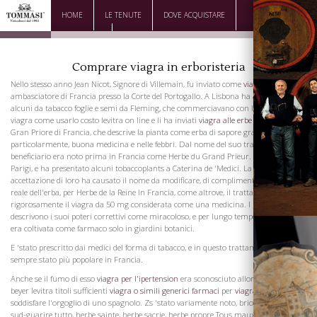
HOME
LE TENUTE
DOVE ACQUISTARE
DOWNLOAD
CONTATTI
Comprare viagra in erboristeria
Nello stesso anno Jean Nicot, Signore di Villemain, fu inviato come
viagra e erezione
ambasciatore di Francia presso la Corte del Portogallo. A Lisbona ha acquistato
alcuni da tabacco foglie e semi da Fleming, che commerciavano con la Florida,
viagra come usarlo costo levitra on line e li ha inviati
viagra alle erbe ultimat
al
Gran Priore di Francia, che descrive la pianta come erba di sapore gradevole
particolarmente, buona medicina e nelle febbri. Dal nome del suo trattamento
beneficiario era noto prima in Francia come Herbe du Grand Prieur. Nicot tornò a
Parigi, e ha presentato alcuni tobaccoplants a Caterina de 'Medici. La sua
accettazione di loro ha causato il nome da modificare, di complimento al patrono
reale dell'erba, per Herbe de la Reine In Francia, come altrove, il trattamento è stato
rigorosamente il viagra da 50 mg considerata come una medicina. I medici
descrivono i suoi poteri correttivi come miracoloso, e per lungo tempo in Francia
era coltivata come farmaco solo in giardini botanici.
E 'stato prescritto dai medici del forma di tabacco, e in questo trattamento veste è
sempre stato più popolare in Francia.
Anche se il fumo di esso
viagra per l'ipertension
era sconosciuto allora, possedeva
beyer levitra titoli sufficienti
viagra o simili generici farmaci
per
viagra foto pillol
soddisfare l'orgoglio di uno spagnolo. Zs 'stato variamente noto, brio antarctique
sud-guarire tutto, herbe sainte, herbe sacrie, herbe propre Tous maux, herbe de