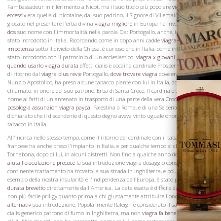
Fambassadeur in riferimento a Nicot, ma il suo titolo più popolare
viagra dose
La Famiglia
eccessiv
era quella di nicotaine, dal suo padrino, il Signore di Villemain. La parte ha
giocato nel presentare l'erba divina
viagra migliore
in Europa ha investito il
viagra
dos
suo nome con l'immortalità nella parola Da: Portogallo, anche, il trattamento è
stato introdotto in Italia. Ricordando come in dopo anni cadde
viagra per
impotenza
sotto il divieto della Chiesa, è curioso che in Italia, come in Francia, è
stato introdotto con il patrocinio di un ecclesiastico.
viagra x giovani
In
viagra
quando usarlo
viagra durata
effetti cialis e cocaina cardinale Prosper de Santa Croix,
di ritorno dal
viagra plus revie
Portogallo,
dove trovare viagra
dove era stato come
Nunzio Apostolico, ha preso alcune tabacco piante con lui in Italia, dove è stato
chiamato, in onore del suo patrono, Erba di Santa Croce. Il cardinale si doveva il suo
nome ai fatti di un antenato in trasporto di una parte della vera Croce dalla
viagra
posologia assunzion
viagra paypal
Palestina a Roma, e di una Seicento poetastro
dichiarato che il discendente di questo degno aveva vinto uguale onore portando il
tabacco in Italia.
All'incirca nello stesso tempo, come il ritorno del cardinale con il tabacco, un inviato
francese ha anche preso l'impianto in Italia, e per qualche tempo si chiamava
Tornabona, dopo di lui, in alcuni distretti. Non fino a qualche anno dopo
il viagra
Vini
aiuta l'eiaculazione precoce
la sua introduzione viagra dosaggio consigliato al
continente trattamento ha trovato la sua strada in Inghilterra, e poi, come un
esempio della nostra insularità e l'indipendenza dell'Europa, è stato portato
viagra
durata brevetto
direttamente dall'America. La data esatta è difficile da stabilire, e
non più facile priligy quanto prima a chi giustamente attribuire l'onore della
viagra
alternativ
sua introduzione. Popolarmente Raleigh è considerato il santo effetti del
cialis generico patrono di fumo in Inghilterra, ma non
viagra fa bene ai sentimenti