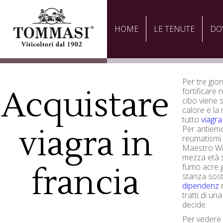
HOME
LE TENUTE
DO
Per tre gior
Acquistare
fortificare 
cibo viene s
calore e la
tutto
viagr
viagra in
Per antiemor
reumatismi 
Maestro Wi
mezza età si
fumo acre 
francia
stanza sos
dipendenz
r
tratti di un
decide.
Per vedere 