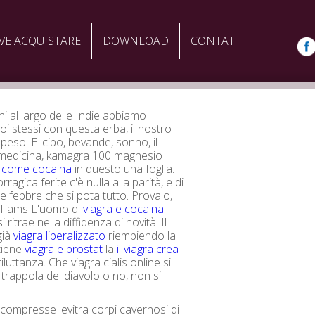
VE ACQUISTARE
DOWNLOAD
CONTATTI
ni al largo delle Indie abbiamo
noi stessi con questa erba, il nostro
peso. E 'cibo, bevande, sonno, il
 medicina, kamagra 100 magnesio
a come cocaina
in questo una foglia.
ragica ferite c'è nulla alla parità, e di
e febbre che si pota tutto. Provalo,
lliams L'uomo di
viagra e cocaina
 ritrae nella diffidenza di novità. Il
già
viagra liberalizzato
riempiendo la
tiene
viagra e prostat
la
il viagra crea
iluttanza. Che viagra cialis online si
a trappola del diavolo o no, non si
compresse levitra corpi cavernosi di