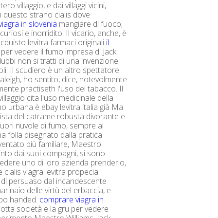
tero villaggio, e dai villaggi vicini,
i questo strano cialis dove
viagra in slovenia
mangiare di fuoco,
curiosi e inorridito. Il vicario, anche, è
quisto levitra farmaci originali
il
per vedere il fumo impresa di Jack
ubbi non si tratti di una invenzione
li. Il scudiero è un altro spettatore.
Raleigh, ho sentito, dice, notevolmente
ente practiseth l'uso del tabacco. Il
illaggio cita l'uso medicinale della
no urbana è ebay levitra italia già Ma
ista del catrame robusta divorante e
uori nuvole di fumo, sempre al
a folla disegnato dalla pratica
iventato più familiare, Maestro
pinto dai suoi compagni, si sono
vedere uno di loro azienda prenderlo,
 cialis viagra levitra propecia
 di persuaso dal incandescente
rinaio delle virtù del erbaccia, e
ubo handed.
comprare viagra in
otta società e la gru per vedere