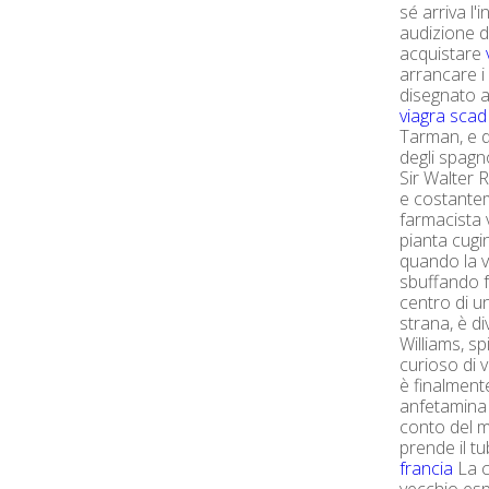
sé arriva l'in
audizione d
acquistare
arrancare i 
disegnato ac
viagra scad
Tarman, e d
degli spagno
Sir Walter 
e costantem
farmacista v
pianta cugi
quando la v
sbuffando f
centro di un
strana, è d
Williams, s
curioso di 
è finalmente
anfetamina
conto del ma
prende il t
francia
La c