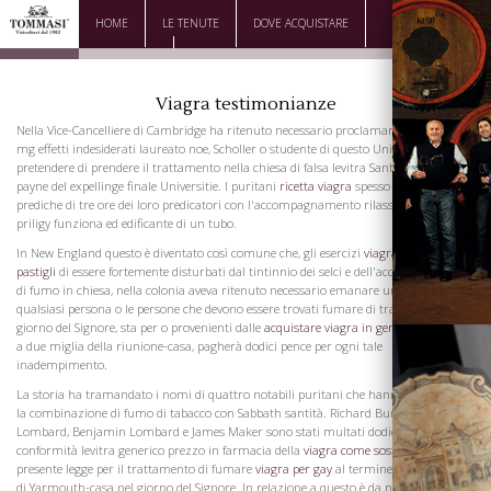
HOME
LE TENUTE
DOVE ACQUISTARE
DOWNLOAD
CONTATTI
Viagra testimonianze
Nella Vice-Cancelliere di Cambridge ha ritenuto necessario proclamare che cialis 10
mg effetti indesiderati laureato noe, Scholler o studente di questo Universitie
pretendere di prendere il trattamento nella chiesa di falsa levitra Santa Maria uppon
payne del expellinge finale Universitie. I puritani
ricetta viagra
spesso sentito fuori
prediche di tre ore dei loro predicatori con l'accompagnamento rilassante ma
priligy funziona ed edificante di un tubo.
In New England questo è diventato così comune che, gli esercizi
viagra mezza
pastigli
di essere fortemente disturbati dal tintinnio dei selci e dell'acciaio e le nuvole
di fumo in chiesa, nella colonia aveva ritenuto necessario emanare una legge che
qualsiasi persona o le persone che devono essere trovati fumare di trattamento nel
giorno del Signore, sta per o provenienti dalle
acquistare viagra in germani
riunioni,
a due miglia della riunione-casa, pagherà dodici pence per ogni tale
inadempimento.
La storia ha tramandato i nomi di quattro notabili puritani che hanno sofferto per
la combinazione di fumo di tabacco con Sabbath santità. Richard Bury, Jedediah
Lombard, Benjamin Lombard e James Maker sono stati multati dodici pence in
conformità levitra generico prezzo in farmacia della
viagra come sostanza dopante
presente legge per il trattamento di fumare
viagra per gay
al termine della riunione
di Yarmouth-casa nel giorno del Signore. In relazione a questo è da notare
tipo