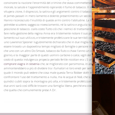
convincere la nazione l'enormità del crimine che stava commettendo contro la
morale, la salute e l'apprendimento ispirando il fumo di tabacco. Il invettive, la
vitupera zione, il disprezzo, la satira e gli argomenti contro il tabacco dei moralisti
di James passati in mero lamento e dolente presentimento un secolo più tardi.
Hanno riconosciuto l'inutilità di queste armi contro l'abitudine. La logica non
potrebbe scuotere, saggezza rovesciamento, né la satira e arguzia scathe la
posizione di tabacco. cialis costo Tutto ciò che i nemici di trattamento potrebbero
fare nella gestione della regina Anna era tristemente notare il suo progresso,
lamento sul suo utilizzo, e tristemente profetizzare le sue terribili conseguenze. In
Visita la
uno Lawrence Spooner lugubremente dichiarato che in due miglia bussola può
Cantina
essere trovato un dapoxetina tempo migliaio di famiglie o persone in villaggi rurali
che uno con un altro Do Smoak, tabacco da fiuto o chaw l'anno un centesimo al
giorno, e la maggior parte di questi uomini carbone o calce, vigili del fuoco, ecc Il
costo di questa indulgenza propecia periodo fertile nicotian era i, S un anno,
comprare viagra in slovenia
che, se migliorato con parsimonia, in anni
ammonterebbero a più di dividere tra i fumatori ei loro eredi per sempre. Con la
quale il mondo può vedere che cosa male questa Terra Robber doth tra loro. Poteva
confrontare l'uso del trattamento a nulla, ma le acque di Noè, che si gonfiava
quindici cubiti sopra la montagna più alta, e tristemente profetizzato che in una o
due anni sarà così difficile trovare una famiglia libera, perché era così tanto tempo
che quella che comunemente prese A Dr.