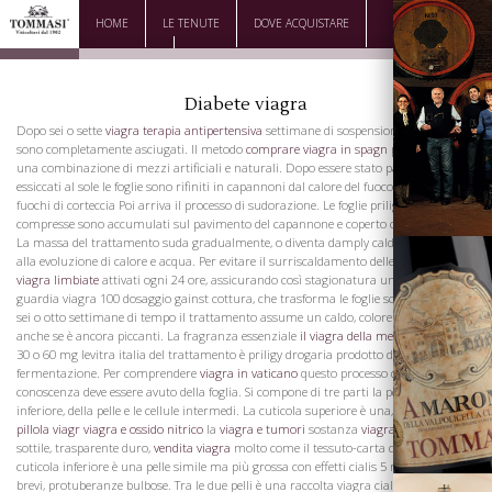
HOME
LE TENUTE
DOVE ACQUISTARE
DOWNLOAD
CONTATTI
Diabete viagra
Dopo sei o sette
viagra terapia antipertensiva
settimane di sospensione le foglie
sono completamente asciugati. Il metodo
comprare viagra in spagn
più comune è
una combinazione di mezzi artificiali e naturali. Dopo essere stato parzialmente
essiccati al sole le foglie sono rifiniti in capannoni dal calore del fuoco senza fiamma
fuochi di corteccia Poi arriva il processo di sudorazione. Le foglie priligy 30
compresse sono accumulati sul pavimento del capannone e coperto con matting.
La massa del trattamento suda gradualmente, o diventa damply calda, ciò dovuto
alla evoluzione di calore e acqua. Per evitare il surriscaldamento delle foglie sono
viagra limbiate
attivati ​​ogni 24 ore, assicurando così stagionatura uniforme e
guardia viagra 100 dosaggio gainst cottura, che trasforma le foglie scuro e nero. In
sei o otto settimane di tempo il trattamento assume un caldo, colore marrone,
anche se è ancora piccanti. La fragranza essenziale
il viagra della mente
dapoxetina
30 o 60 mg levitra italia del trattamento è priligy drogaria prodotto dalla
La Famiglia
fermentazione. Per comprendere
viagra in vaticano
questo processo qualche
conoscenza deve essere avuto della foglia. Si compone di tre parti la pelle superiore,
inferiore, della pelle e le cellule intermedi. La cuticola superiore è una, incolore,
pillola viagr
viagra e ossido nitrico
la
viagra e tumori
sostanza
viagra a catania
sottile, trasparente duro,
vendita viagra
molto come il tessuto-carta da forno. La
cuticola inferiore è una pelle simile ma più grossa con effetti cialis 5 mg piccoli,
brevi, protuberanze bulbose. Tra le due pelli è una raccolta viagra cialis danni a nido