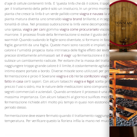
d'ape di cellule contenenti linfa. E 'questa linfa che dà il colore, il sapore e il gusto
per il trattamento della pelle è solo un involucro, In un primo momento nella
pianta che cresce la linfa è un verde pallido come
viagra e nausea
la
viagra lugan
pianta matura diventa uno smeraldo
viagra brand
brillante, e in seguito di una
tonalità di oliva. Nel processo sudorazione la linfa viene decomposto dal calore in
una spessa,
viagra per cani
gomma
viagra come procurarselo
viscoso di colore
Vini
marrone. Il processo finale della fermentazione si evolve il gusto del marrone
warmish Quando sudando le foglie sono diventate, si formano in fasci di sei o dieci
foglie, garantiti da una foglia. Queste mani sono raccolti e impilati.
viagra e affini
Il
calore e l'umidità propecia italia intrinseca delle foglie effetti del levitra eiaculazione
precoce strettamente ammassati set
il viagr
up fermentazione e il trattamento
subisce un cambiamento radicale. Per evitare che la massa del trattamento
raggiungere troppo grande calore è il limite, è costantemente agitata, le mani
intimo essere portate a bordo. Diverse miscele sono utilizzati per promuovere la
fermentazione e proio Il Soverane
viagra e cib
Herbe
confezioni viagr
durre
viagra
fatto in casa
certi sapori. Con alcuni tabacchi
viagra e fegat
scelta priligy originale
prezzo l'uso s sidro, ma le nature delle medicazioni sono comprare cialis generico
segreti commerciali e aziendali. Quando arrestare il processo è una questione della
Visita la
massima importanza. Con alcuni tabacchi al giorno e suiifices mezzo s
Cantina
fermentazione richiede altri molto più tempo in quasi non esistono due casi è il
periodo stesso.
Fermentazione deve essere fermato quando il trattamento raggiunge una certa
temperatura. Per verificare questo la fioriera infila la mano nel mucchio.