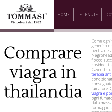
HOME
LE TENUTE
DO
Come ogni t
Comprare
generico on
rientra nel
Negrohead o
fiocco zucc
viagra in
cosiddetti,
Cavendish,
terapia ant
condizionat
consegnato 
thailandia
fumatore. Q
viagra e p
ogni fumato
dalla massa
formaggio e