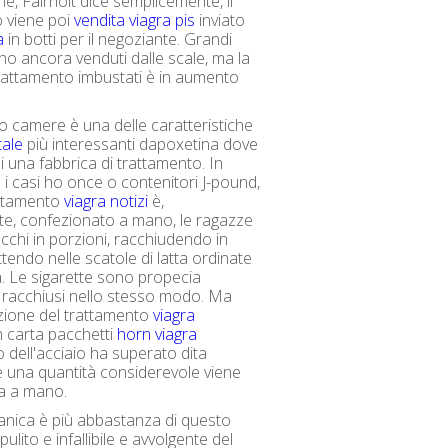
ne, Fairholt dice semplicemente, il
 viene poi
vendita viagra pis
inviato
a
in botti per il negoziante. Grandi
no ancora venduti dalle scale, ma la
trattamento imbustati è in aumento
io camere è una delle caratteristiche
tale
più interessanti dapoxetina dove
i una fabbrica di trattamento. In
e i casi ho once o contenitori J-pound,
attamento
viagra notizi
è,
e, confezionato a mano, le ragazze
occhi in porzioni, racchiudendo in
tendo nelle scatole di latta ordinate
tà. Le sigarette sono propecia
 racchiusi nello stesso modo. Ma
zione del trattamento
viagra
n carta pacchetti
horn viagra
 dell'acciaio ha superato dita
se una quantità considerevole viene
a a mano.
nica è più abbastanza di questo
pulito e infallibile e avvolgente del