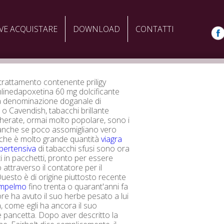
VE ACQUISTARE
DOWNLOAD
CONTATTI
rattamento contenente priligy
linedapoxetina 60 mg dolcificante
la denominazione doganale di
 Cavendish, tabacchi brillante
herate, ormai molto popolare, sono i
 anche se poco assomigliano vero
 che è molto grande quantità
viagra
ipertensiva
di tabacchi sfusi sono ora
i in pacchetti, pronto per essere
attraverso il contatore per il
uesto è di origine piuttosto recente
ompelmo
fino trenta o quarant'anni fa
re ha avuto il suo herbe pesato a lui
, come egli ha ancora il suo
 pancetta. Dopo aver descritto la