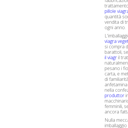
fabbricazio
trattamento
pillole viagr
quantità so
vendita di 
ogni anno.
L'imballagg
viagra vege
si compra d
barattoli, s
il viagr
il tr
naturalment
pesano i fi
carta, e met
di familiari
anfetamina
nella confe
produttor
i
macchinario
femminili, 
ancora fatt
Nulla mecca
imballaggio 