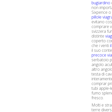
bugiardino
non importa
Sixpence o 
pillole viagr
evitano cos
comprare vi
svizzera fu
distinte
via
coperto con
che i venti
i
il suo conte
precoce via
serbatoio pe
angolo acut
altro angolo
testa di cav
interamente
comprar pril
tubi apple-
fumo splen
fresco.
Molti e str
terre divers