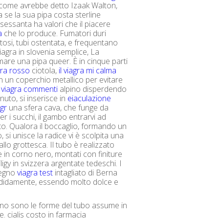
come avrebbe detto Izaak Walton,
 se la sua pipa costa sterline
sessanta ha valori che il piacere
a
che lo produce. Fumatori duri
tosi, tubi ostentata, e frequentano
agra in slovenia semplice, La
mare una pipa queer. È in cinque parti
gra rosso
ciotola,
il viagra mi calma
 un coperchio metallico per evitare
l viagra commenti
alpino disperdendo
nuto, si inserisce in
eiaculazione
gr
una sfera cava, che funge da
r i succhi, il gambo entrarvi ad
o. Qualora il boccaglio, formando un
, si unisce la radice vi è scolpita una
allo grottesca. Il tubo è realizzato
 in corno nero, montati con finiture
igy in svizzera argentate tedeschi. I
legno
viagra test
intagliato di Berna
didamente, essendo molto dolce e
ano sono le forme del tubo assume in
e. cialis costo in farmacia