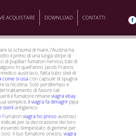
VE ACQUISTARE
DOWNLOAD
CONTATTI
are la schiuma di mare, l'Austria ha
tto il primo di una lunga stirpe di
ci di pupillari fumatori nervosi, tubi di
isalgono In quell'anno Jacob Francis
 medico austriaco, fatta tubo steli di
a come si usa
con capsule di spugna
re la nicotina. Solo perditempo e
del trattamento di favore tali
puerili il fumatore rimane
viagra ebay
 sua semplice,
il viagra fa dimagrir
pipa
 steril
antigienico.
e
Fumatori
viagra ho preso
austriaci
indicati per la decorazione dei loro
ne essendo tempestato di gemme per
i ooo. Il tuo fumatore onesto,
viagra