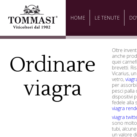
HOME
LE TENUTE
DO
Oltre invent
Ordinare
anche prodo
quei carnefi
brevetti. R
Vicarius, un
viagra
vetro,
viagr
per assorbi
pesci palla 
dispositivi 
fedele alla
viagra rende
viagra twitt
sono molto 
tubi, alcu
un valore d