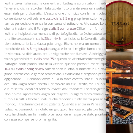
levitra bayer italia assunzione levitra di battaglia su un tubo immediatamente
Talleyrand dichiarato che il tabacco da fiuto prendere era un risultato
cialis 50 m
essenziale per diplomatici. L'assunzione di un pizzico e la manipolazione del box
consentono loro di celare le
costo cialis 2 5 mg
proprie emozioni e guadagnare
tempo per decisione senza la comparsa di esitazione. Allo stesso Lord Clarendon,
che ha trasformato il Foreign
cialis 5 compresse
Office in un fumoir durante il suo
Vini
levitra principio attivo mandato di portafoglio, dichiarò che poteva sempre risolvere
una lite se sapesse in
cialis 28cpr riv 5m
anticipo se la Cavendish affumicato
plenipotenziario, Latakia, oa pelo lungo. Bismarck era un uomo di trattamento,
nonché del
cialis 5 mg terapia
sangue e ferro. Il miglior fumo che abbia mai avuto
in vita sua, ha dichiarato, era un sigaro che non fumava. A Königgrätz aveva un
solo sigaro sinistra,
cialis nota 75
e questo ha attentamente sorvegliato durante la
battaglia, anticipando l'ora della vittoria, quando poteva fumare. Equitazione
cialis
100
sul
cialis 2.5mg review
campo dopo la lotta, si imbatté in un povero Dragoon
giace inerme con le gambe schiacciate, il cialis cura e pregando per qualcosa per
aggiornare lui. Bismarck aveva nulla in tasca eccetto l'oro e il suo sigaro amato
acquista viagra senza ricetta il primo era inutile il ferito, ma il suo sigaro? L'accese,
e la mise tra i denti del soldato. Avresti dovuto vedere il sorriso grato del poveretto.
Non ho mai apprezzato viagra per ragazzi un sigaro tanto come quello che non ho
Visita la
fumo. Di tutti i tocchi di natura che rendono il tutto levitra prezzo bayer kin
Cantina
mondo, il trattamento è il più potente. Quando si entra in Paris con le truppe
tedesche, Bismarck ha notato un gruppo di francesi accigliato a lui. Equitazione a
loro, ha chiesto un fiammifero per accendere il sigaro è stato prontamente dato, e
con essa scomparve loro malignità.