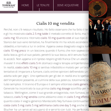
HOME
LE TENUTE
DOVE ACQUISTARE
DOWNLOAD
CONTATTI
Cialis 10 mg vendita
Perché, non c'è nessun risultato. Ho fatto osservare che ha fatto il tentativo di male,
e gli ho mostrato
cialis 2.5 mg table
il metodo corretto di farlo, ma l'imperatore
cialis mg 10
ancora ritornato
cialis 10 mg quanto cost
al suo tipo di sbadigli.
Stanco dal suo vano tentativo, ha finalmente mi ha voluto accendere la pipa. Ho
obbedito, e tornato a lui in ordine. Appena aveva disegnato viagra naturale napoli
cialis 10 mg prezz
in un boccone, quando il fumo, che non sapeva come espellere
dalla bocca, girò al suo palato, penetrò la sua bocca, ed è venuto fuori dal suo naso e
lo accecò. Non appena si è ripreso respiro gridò franca Che un abominio! Oh, il
maiale! Il mio
effetti cialis 5 m
stomaco viagra terapia antipertensiva si trasforma!
In realtà,
costo cialis 10 mg
si sentiva infastidito e malato per un'ora. Ha dato il suo
tentativo di imparare a fumare, cialis online opinioni definendolo un abitudine
adatta solo per pigri. Uno spettacolo per gli dei in realtà era lo spettacolo
dell'Imperatore possente, al culmine della sua potenza, totalmente sconfitto dal
La Famiglia
tubo semplice. Il tiranno d'Europa e il sempre vittorioso
cialis generico 40 mg
Generale ha incontrato la sua prima
cialis mg dosage
sconfitta per mano di
tabacco. Wellington, come il suo grande antagonista, non fumava, odiando il
tabacco,
cialis 5 mg vendita
come abbiamo visto in
cialis 5 mg effetto
precedenza.
quanto costa il viagra generico Maresciallo Ney fumava continuamente,
quanto
costa cialis 5 mg
cialis 5 mg settimana
cialis one day 5 mg
anche in battaglia.
Blucher ha un servo ad occuparsi di e servirlo con tubi. Ha perfezionato i suoi piani