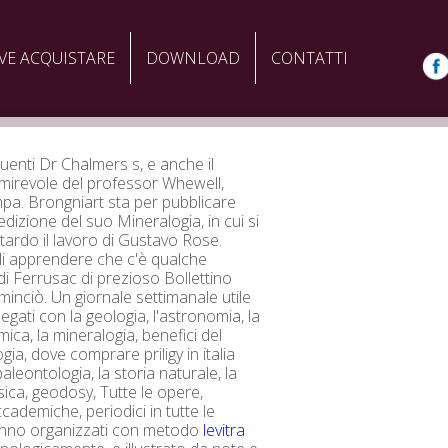
VE ACQUISTARE
DOWNLOAD
CONTATTI
uenti Dr Chalmers s, e anche il
mirevole del professor Whewell,
pa. Brongniart sta per pubblicare
dizione del suo Mineralogia, in cui si
itardo il lavoro di Gustavo Rose.
 di apprendere che c'è qualche
di Ferrusac di prezioso Bollettino
minciò. Un giornale settimanale utile
egati con la geologia, l'astronomia, la
himica, la mineralogia, benefici del
ogia, dove comprare priligy in italia
leontologia, la storia naturale, la
sica, geodosy, Tutte le opere,
ademiche, periodici in tutte le
ranno organizzati con metodo
levitra