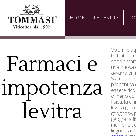
HOME
LE TENUTE
DO
Volumi eloq
Farmaci e
trattato am
sono ristam
una nuova e
avvarrà di r
impotenza
Siamo lieti
probabilità 
essere rico
o meno coll
fisica, la c
levitra
levitra geol
geognosy, pa
geografia fi
memorie acc
lingue, sa