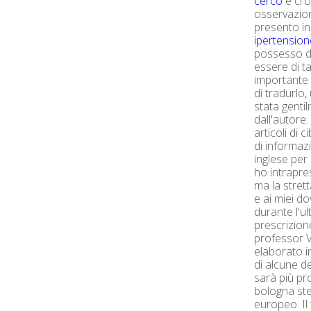
cerco
e cro
osservazion
presento in
ipertension
possesso di
essere di ta
importante 
di tradurlo,
stata gent
dall'autore. 
articoli di
di informazi
inglese per 
ho intrapre
ma la stret
e ai miei d
durante l'u
prescrizione
professor 
elaborato i
di alcune de
sarà più pr
bologna ste
europeo. Il