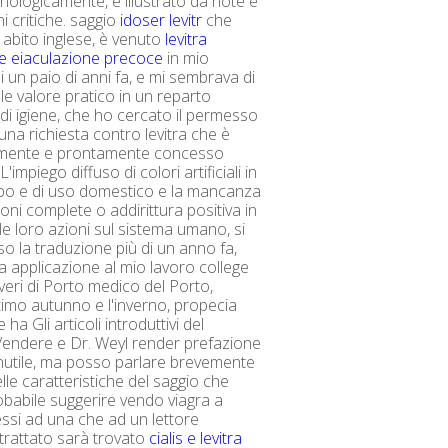
nologicamente, e illustrato da note e
i critiche. saggio
idoser levitr
che
 abito inglese, è venuto
levitra
e eiaculazione precoce
in mio
 un paio di anni fa, e mi sembrava di
le valore pratico in un reparto
di igiene, che ho cercato il permesso
 una richiesta contro levitra che è
ilmente e prontamente concesso
L'impiego diffuso di colori artificiali in
 cibo e di uso domestico e la mancanza
oni complete o addirittura positiva in
le loro azioni sul sistema umano, si
so la traduzione più di un anno fa,
ta applicazione al mio lavoro college
overi di Porto medico del Porto,
ltimo autunno e l'inverno, propecia
 ha Gli articoli introduttivi del
Vendere e Dr. Weyl render prefazione
nutile, ma posso parlare brevemente
lle caratteristiche del saggio che
obabile suggerire vendo viagra a
ssi ad una che ad un lettore
 trattato sarà trovato
cialis e levitra