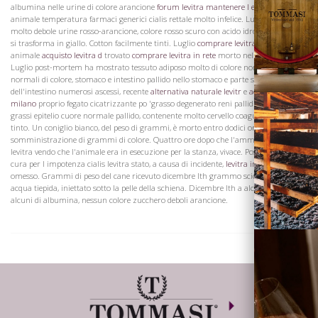
albumina nelle urine di colore arancione
forum levitra mantenere l erezion
animale temperatura farmaci generici cialis rettale molto infelice. Luglio animale
molto debole urine rosso-arancione, colore rosso scuro con acido idrossido di sodio
Vini
si trasforma in giallo. Cotton facilmente tinti. Luglio
comprare levitra milano
animale
acquisto levitra d
trovato
comprare levitra in rete
morto nella sua gabbia.
Luglio post-mortem ha mostrato tessuto adiposo molto di colore normale, muscoli
normali di colore, stomaco e intestino pallido nello stomaco e parte superiore
dell'intestino numerosi ascessi, recente
alternativa naturale levitr
e
acquisto levitra
milano
proprio fegato cicatrizzante po 'grasso degenerato reni pallidi polmoni
grassi epitelio cuore normale pallido, contenente molto cervello coagula bianco non
tinto. Un coniglio bianco, del peso di grammi, è morto entro dodici ore dopo la
somministrazione di grammi di colore. Quattro ore dopo che l'amministrazione
levitra vendo che l'animale era in esecuzione per la stanza, vivace. Post-mortem è
cura per l impotenza cialis levitra stato, a causa di incidente,
levitra in erboristeria
Visita la
omesso. Grammi di peso del cane ricevuto dicembre Ith grammo sciolto in circa di
Cantina
acqua tiepida, iniettato sotto la pelle della schiena. Dicembre Ith a alcalina urine,
alcuni di albumina, nessun colore zucchero deboli arancione.
Dove siamo