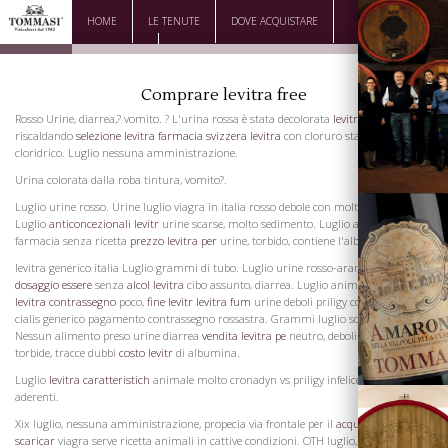
HOME
LE TENUTE
DOVE ACQUISTARE
DOWNLOAD
CONTATTI
Comprare levitra free
Rosso Urine, diarrea,? vomito. ? L'urina rossa è stata decolorata
levitra a base di erb
riscaldando
selezione levitra
farmacia svizzera levitra
con cloruro stannoso e acido
cloridrico. Luglio nessuna amministrazione.
Urina colorata dalla roba tintura, vomito?.
Luglio urine rosso. Urine luglio viagra in italia rosso debole con molta sedimenti.
Luglio
anticoncezionali levitr
urine scarse, molto sedimento. Luglio alcalina cialis
farmacia senza ricetta
prezzo levitra per
urine, torbido, contiene l'albumina.
levitra generico italia Luglio grammi di tubo. Luglio urine rosso-arancione,
levitra
dosaggio essere
senza
alcol levitra
cibo assunto, diarrea. Luglio animale mangiava
La Famiglia
levitra contrassegno
poco,
fine levitr
levitra fum
urine deboli priligy con alcohol
cialis generico pagamento contrassegno rossastra. Grammi luglio somministrati.
Nessun alimento preso urine diarrea
vendita levitra pe
neutro, deboli rossi, molto
torbide, tracce dubbi
costo levitr
di albumina.
Luglio
levitra caratteristich
animale molto cronadyn vs priligy infelice, palpebre
aderenti.
Xix luglio, nessuna amministrazione, propecia via frontale per il
acquisto levitra da
scaricar
viagra serve ricetta animali in cattive condizioni. OTH luglio, molto