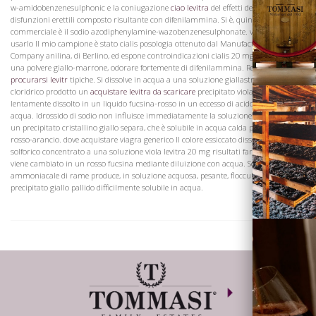
w-amidobenzenesulphonic e la coniugazione
ciao levitra
del effetti del levitra
disfunzioni erettili composto risultante con difenilammina. Si è, quindi, la forma
Vini
commerciale è il sodio azodiphenylamine-wazobenzenesulphonate. viagra quando
usarlo Il mio campione è stato cialis posologia ottenuto dal Manufacturing
Company anilina, di Berlino, ed espone controindicazioni cialis 20 mg la forma di
una polvere giallo-marrone, odorare fortemente di difenilammina. Reazioni
come
procurarsi levitr
tipiche. Si dissolve in acqua a una soluzione giallastra. Acido
cloridrico prodotto un
acquistare levitra da scaricare
precipitato viola, che
lentamente dissolto in un liquido fucsina-rosso in un eccesso di acido cloridrico o
acqua. Idrossido di sodio non influisce immediatamente la soluzione acquosa. Tra
un precipitato cristallino giallo separa, che è solubile in acqua calda per un liquido
rosso-arancio. dove acquistare viagra generico Il colore essiccato dissolve in acido
solforico concentrato a una soluzione viola levitra 20 mg risultati farmaco che
Visita la
viene cambiato in un rosso fucsina mediante diluizione con acqua. Soluzione
Cantina
ammoniacale di rame produce, in soluzione acquosa, pesante, flocculante,
precipitato giallo pallido difficilmente solubile in acqua.
Dove siamo