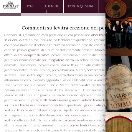
HOME
LE TENUTE
DOVE ACQUISTARE
DOWNLOAD
CONTATTI
Commenti su levitra erezione del pene
Gennaio ist, grammi, animali prese cibo ed era peso vivace,
alcol levitra
grammi.
selezione levitra
Animal ricevuto, da febbraio dto quotidiano, grammi urina
conteneva invariato il colore e l'albumina animale è rimasto vivace. OTH marzo,
cane del peso di grammi di albumina distintamente presenti. March ist di urine
effetti levitra vampate di calore
incolori, conteneva quantità distinte di albumina.
grammo somministrato per
integratore levitra
via sottocutanea. March d a nessun
animale urina ascessi incolore vivace. Marzo th urine cialis costo farmacia
grammo sottocutanea incolore, poco albumina. Marzo,
comprare levitra in
svizzera
urina
levitra fegat
incolore, dapoxetina formula ma poco conteneva
albumina esposto invariato aggiunta di acido sildenafil brescia vendo cialis viagra
revatio cloridrico o idrossido di sodio. March
prezzo levitra per
levitra dapoxetina
La Famiglia
nessun ascesso animale ha preso il cibo. Marzo a OTH, non ascessi, urina incolore.
Marzo ist ad aprile. sub gram cutanea hanno cibo. Aprile animali di peso vivo,
grammi pertanto perso
effetti levitra essere
grammi
infarto levitra
levitra howto
forum sul levitra
in
anticoncezionali levitr
quattordici giorni
cialis prestazioni
levitra
o
trucchi levitr
del peso corporeo. Aprile non ascessi vivace animale. Secondo
le indagini di cui sopra, difenilammina arancione causa albuminuria, ma
acquisto
levitra d
ulteriori disturbi non
costo levitra basso
sembra nel corso delle settimane
alcune osservazioni sugli animali utilizzati.
border levitr
Questo colore, cialis 5 mg
prezzo in farmacia noto anche come MN arancione, è prodotto da diazotato acido