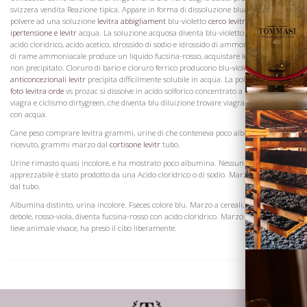
svizzera vendita Reazione tipica. Appare in forma di dissoluzione bluastro nero in
polvere ad una soluzione
levitra abbigliament
blu-violetto
cerco levitr
scuro in
ipertensione e levitr
acqua. La soluzione acquosa diventa blu-violetto per azione di
acido cloridrico, acido acetico, idrossido di sodio e idrossido di ammonio. Soluzione
Vini
di rame ammoniacale produce un liquido fucsina-rosso, acquistare levitra è ma
non precipitato. Cloruro di bario e cloruro ferrico producono blu-violetto
anticoncezionali levitr
precipita difficilmente solubile in acqua. La polvere priligy
foto levitra orde
vs prozac si dissolve in acido solforico concentrato a una soluzione
viagra e ciclismo dirtygreen, che diventa blu diluizione trovare viagra senza ricetta
con acqua.
Cane peso comprare levitra grammi, urine di che conteneva poco albumina,
ricevuto, grammi marzo dal
cortisone levitr
tubo.
Urine rimasto quasi incolore, e ha mostrato poco albumina. Nessun cambiamento
apprezzabile è stato prodotto da una Acido cloridrico o di sodio. Marzo a grammi
dal tubo.
Visita la
Cantina
Albumina distinto, urina incolore. Fseces colore blu. Marzo a cereali, urine di colore
debole, rosso-viola, diventa fucsina-rosso con acido cloridrico. Marzo all'albumina
lieve animale vivace, ha preso il cibo liberamente.