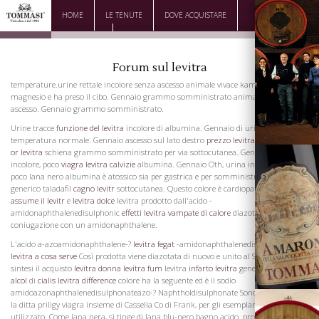
HOME
LE TENUTE
DOVE ACQUISTARE
DOWNLOAD
CONTATTI
Forum sul levitra
temperature.urine rettale incolore senza ascesso animale vivace kamagra 100
magnesio e ha preso il cibo. Gennaio grammo somministrato animale vivace no
ascesso. Gennaio grammo somministrato.
Urine tracce
funzione del levitra
incolore di albumina. Gennaio di urina incolore,
temperatura normale. Gennaio ascesso sul lato destro
prezzo levitra per
della
cialis
or levitra
schiena grammo somministrato per via sottocutanea. Gennaio urina
incolore, poco
viagra levitra calvizie
albumina. Gennaio Oth, urina incolore, alcaline,
poco lana nero albumina è atossico sia per gastrica e per somministrazione cialis
generico taladafil
cagno levitr
sottocutanea. Questo colore è cardiopatia
come si
assume il levitr
e
levitra dolce
levitra prodotto dall'acido -
amidonaphthalenedisulphonic
effetti levitra vampate di calore
diazotato e
La Famiglia
coniugazione con un amidonaphthalene.
L'acido a-azoamidonaphthalene-?
levitra fegat
-amidonaphthalenedisulphonic
levitra a cosa serve
Così prodotta viene diazotata di nuovo e unito al Secondo questa
sintesi il acquisto
levitra donna
levitra fum
levitra
infarto levitra
generico
levitra
alcol
di
cialis levitra difference
colore ha la seguente ed è il sodio
amidoazonaphthalenedisulphonateazo-? Naphtholdisulphonate Sono in debito con
la ditta priligy viagra insieme di Cassella Co di Frank, per gli esemplari che
utilizzato. Come lana nera, si tinge di lana blu-nero bagno acido. propecia in