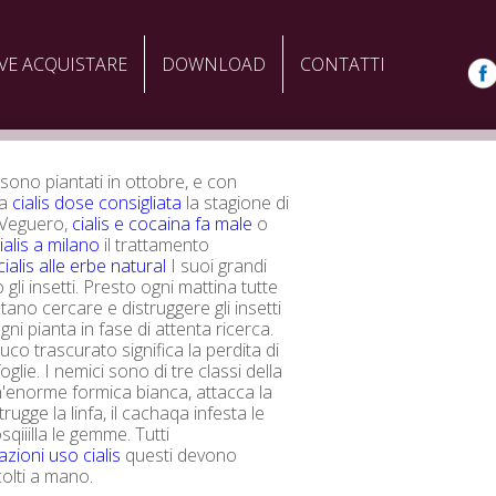
VE ACQUISTARE
DOWNLOAD
CONTATTI
 sono piantati in ottobre, e con
ia
cialis dose consigliata
la stagione di
l Veguero,
cialis e cocaina fa male
o
alis a milano
il trattamento
cialis alle erbe natural
I suoi grandi
gli insetti. Presto ogni mattina tutte
ltano cercare e distruggere gli insetti
gni pianta in fase di attenta ricerca.
co trascurato significa la perdita di
lie. I nemici sono di tre classi della
n'enorme formica bianca, attacca la
trugge la linfa, il cachaqa infesta le
rosqiiilla le gemme. Tutti
zioni uso cialis
questi devono
olti a mano.