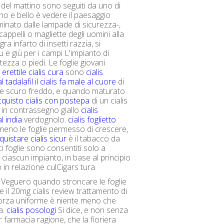
 del mattino sono seguiti da uno di
ano e bello è vedere il paesaggio
minato dalle lampade di sicurezza-,
 cappelli o magliette degli uomini alla
agra infarto di insetti razzia, si
e giù per i campi L'impianto di
ltezza o piedi. Le foglie giovani
erettile cialis cura
sono
cialis
 tadalafil
il cialis fa male al cuore
di
de scuro freddo, e quando maturato
cquisto cialis con postepa
di un cialis
in contrassegno giallo
cialis
l india
verdognolo.
cialis foglietto
 meno le foglie permesso di crescere,
quistare cialis sicur
è il tabacco da
i foglie sono consentiti solo a
 ciascun impianto, in base al principio
 in relazione culCigars tura.
el Veguero quando stroncare le foglie
e il 20mg cialis review trattamento di
forza uniforme è niente meno che
a.
cialis posologi
Si dice, e non senza
r farmacia ragione, che la fioriera