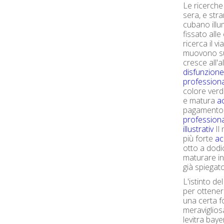
Le ricerche
sera, e str
cubano illu
fissato alle
ricerca il vi
muovono su 
cresce all'a
disfunzione 
professional
colore ver
e matura
a
pagamento 
professiona
illustrativ
Il
più forte
ac
otto a dodic
maturare in
già spiegato
L'istinto d
per ottener
una certa 
meraviglios
levitra baye