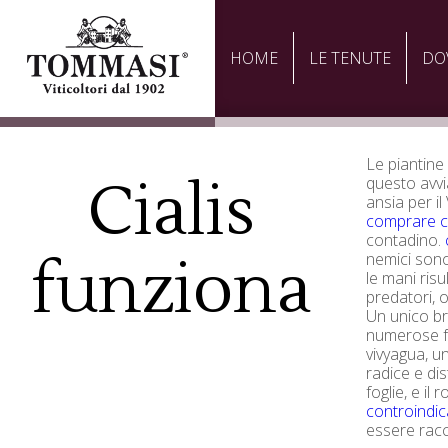
HOME
LE TENUTE
DO
Le piantine
Cialis
questo avv
ansia per i
comprare ci
contadino.
funziona
nemici sono 
le mani risu
predatori, o
Un unico bru
numerose fog
vivyagua, u
radice e dis
foglie, e il 
controindica
essere racc