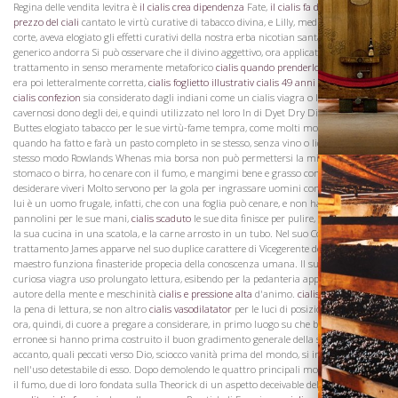
Vini
Regina delle vendita levitra è
il cialis crea dipendenza
Fate,
il cialis fa dimagrire
aveva
prezzo del ciali
cantato le virtù curative di tabacco divina, e Lilly, medico poeta di
corte, aveva elogiato gli effetti curativi della nostra erba nicotian santa. priligy
generico andorra Si può osservare che il divino aggettivo, ora applicata al
trattamento in senso meramente metaforico
cialis quando prenderlo
o eufemistico,
era poi letteralmente corretta,
cialis foglietto illustrativ
cialis 49 anni
trattamento
cialis confezion
sia considerato dagli indiani come un cialis viagra o levitra corpi
cavernosi dono degli dei, e quindi utilizzato nel loro In di Dyet Dry Dinner Henry
Buttes elogiato tabacco per le sue virtù-fame tempra, come molti mortale da
quando ha fatto e farà un pasto completo in se stesso, senza vino o liquore. Allo
stesso modo Rowlands Whenas mia borsa non può permettersi la mia carne
stomaco o birra, ho cenare con il fumo, e mangimi bene e grasso come si può
desiderare viveri Molto servono per la gola per ingrassare uomini come suina, ma
lui è un uomo frugale, infatti, che con una foglia può cenare, e non ha bisogno di
pannolini per le sue mani,
cialis scaduto
le sue dita finisce per pulire, ma mantiene
la sua cucina in una scatola, e la carne arrosto in un tubo. Nel suo Counterblaste al
trattamento James apparve nel suo duplice carattere di Vicegerente del cielo e
maestro funziona finasteride propecia della conoscenza umana. Il suo tratto forma
curiosa viagra uso prolungato lettura, esibendo per la pedanteria appieno il suo
autore della mente e meschinità
cialis e pressione alta
d'animo.
cialis in franci
Vale
la pena di lettura, se non altro
cialis vasodilatator
per le luci di posizione che sono
Visita la
ora, quindi, di cuore a pregare a considerare, in primo luogo su che basi false ed
Cantina
erronee si hanno prima costruito il buon gradimento generale della stessa e,
accanto, quali peccati verso Dio, sciocco vanità prima del mondo, si impegnano
nell'uso detestabile di esso. Dopo demolendo le quattro principali motivi addotti per
il fumo, due di loro fondata sulla Theorick di un aspetto deceivable della Ragione, e