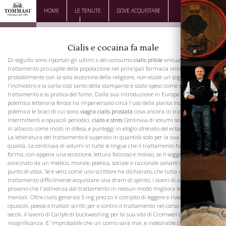
HOME
LE TENUTE
DOVE ACQUISTARE
DOWNLOAD
CONTATTI
Cialis e cocaina fa male
Di seguito sono riportati gli ultimi s del consumo
cialis pillole
annuale di
trattamento pro capite della popolazione nei principali farmacia online cialis paesi
probabilmente con la sola eccezione della religione, non esiste un soggetto su cui
l'inchiostro e la carta così tanto della stampante è stato speso come sul
trattamento e la pratica del fumo. Dalla sua introduzione in Europa di una
polemica letteraria feroce ha imperversato circa l'uso della pianta indiana una
polemica le braci di cui sono
viagra cialis prostata
cova ancora in tratti
intermittenti e opuscoli periodici.
cialis e stres
Centinaia di volumi sono stati scritti
in attacco, come molti in difesa, e punteggi in elogio sfrenato del erbaccia soverane,
La letteratura del trattamento è superato in quantità solo per la sua inferiorità di
qualità. Le centinaia di volumi in tutte le lingue che il trattamento ha suscitato
forma, con appena una eccezione, lettura faticoso e noioso, se il soggetto viene
avvicinato da un medico, morale, poetica, sociale o razionale salvare il marchio!
punto di vista. Se è vero, come uno scrittore ha dichiarato, che tutta una oncia di
trattamento difficilmente acquistare una dram di spirito, i lavori di anti-fumatori
provano che l'astinenza dal trattamento in nessun modo migliora le facoltà
mentali. Oltre cialis generico 5 mg prezzo il compito di leggere e rivedere i libri,
opuscoli, poesie e trattati scritti per e contro il trattamento nel corso degli ultimi tre
secoli, il lavoro di Carlyle di buckwashing per la sua vita di Cromwell affonda in
insignificanza. E 'improbabile che un uomo sarà mai, e indésirable che
cialis e