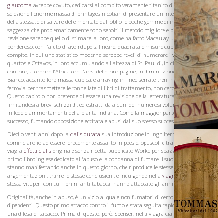
glaucoma
avrebbe dovuto, dedicarsi al compito veramente titanico di vagliatura e
selezione l'enorme massa di printages nicotian di presentare un intelligibile precis
della stessa, e di salvare delle meritate dall'oblio le poche gemme di ingegno o
saggezza che problematicamente sono sepolti il ​​metodo migliore e più giusto di
revisione sarebbe quello di stimare la loro, come ha fatto Macaulay un tomo
ponderoso, con l'aiuto di avoirdupois, lineare, quadrata e misure cubi. Ma il
La Famiglia
compito, in cui uno statistico moderna sarebbe revelj di numerare i volumi in folio,
quartos e Octavos, in loro accumulando all'altezza di St. Paul di, in cinge la terra
con loro, a coprire l'Africa con l'area delle loro pagine, in diminuzione del Monte
Bianco, accanto loro massa cubica, e arraying in linee serrate treni necessaria la
ferrovia per trasmettere le tonnellate di libri di trattamento, non cercheremo.
Questo capitolo non pretende di essere una revisione della letteratura di tabacco,
limitandosi a brevi schizzi di, ed estratti da alcuni dei numerosi volumi pubblicati
in lode e ammortamenti della pianta indiana. Come la maggior parte le cose di
successo, fumando opposizione eccitata e abusi dal suo stesso successo.
Dieci o venti anni dopo la
cialis durata
sua introduzione in Inghilterra tabacco
cominciarono ad essere ferocemente assalito in poesie, opuscoli e trattati. In stato
viagra
effetti cialis
originale senza ricetta pubblicato Worke per spazzacamini, il
primo libro inglese dedicato all'abuso e la condanna di fumare. I suoi successori si
stanno manifestando anche in questo giorno, che riproduce le stesse
argomentazioni, trarre le stesse conclusioni, e indulgendo nella
viagra cialis milan
stessa vituperi con cui i primi anti-tabaccai hanno attaccato gli anni di pratica fa.
Originalità, anche in abuso, è un vizio al quale non fumatori di certo non sono
dipendenti. Questo primo attacco contro il fumo è stata seguita rapidamente da
una difesa di tabacco. Prima di questo, però, Spenser, nella viagra cialis panorama