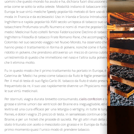
uomini che questo mondo ha avuto e ha, dichiara fuori discussione che non ci sia
erba come se sotto la volta celeste. Modalità indiano di tabaccare introduzione in
Europa le sue virtù mediche Speedy popolarità metodo di fare uso di tabacco da fiuto
moda in Francia e da ecclesiastici Uso in Irlanda e Scozia Introduzione in
Inghilterra e rapida popolarità XVIII secolo un'epoca di tabacco suo uso alla moda
tabacchiere Profumata snuffs Numero e nomi di marche popolari Condemned da
medici Medicinal fiuto coltelli famosi Fabbricazione Declino di tabacco in
Inghilterra Filosofia di tabacco Frate Romano Pane, che accompagnò Cristoforo
Colombo nel suo secondo viaggio nel Nuovo Mondo, ha osservato che gli indiani
hanno preso il trattamento in forma di polvere, nonché come il fumo. L'erba è stato
ridotto in polvere, che prendono attraverso un mezzo di canna cubito lungo
un'estremità di questo che immettono nel naso e l'altra sulla polvere, e così farle,
Visita la
che li elimina molto.
Cantina
Fu in questo modo che il primo trattamento ha portato in Europa, è stata presa.
Caterina de 'Medici ha preso come tabacco da fiuto le foglie presentati a lei da Nicot.
Per il mal di testa di suo figlio Carlo IX. tabacco da fiuto è stato prescritto, e quindi
frequentato da re, il suo uso rapidamente divenne un Physicians molto apprezzato
le sue virtù medicinali.
Per starnuti, viagra durata brevetto consumando,
cialis confezion
e la spesa via
grosse e slimie umori dai ventricoli del Braine era ineguagliabile, ed era anche cialis
levitra ed una cura efficace per una letargia o vertigny, in tutte le lunghe griefes,
Paines, e dolori viagra 25 prezzo di testa, in senselesses continue o benumming del
Braine, e per un hicket che procede di sazietà. Per gli altri mali della carne tabacco è
stato triturato con aceto o mescolato con grasso e in Europa da fiuto è stato in un
primo momento quasi l'unico modo di prendere tabacco.