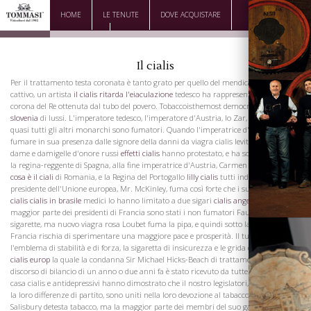
HOME
LE TENUTE
DOVE ACQUISTARE
DOWNLOAD
CONTATTI
Il cialis
Per il trattamento testa coronata è tanto grato per quello del mendicante più
cattivo, un artista
il cialis ritarda l'eiaculazione
tedesco ha rappresentato una
corona del Re ottenuta dal tubo del povero. Tobaccoisthemost democratica
cialis
slovenia
di lussi. L'imperatore tedesco, l'imperatore d'Austria, lo Zar, il Re d'Italia, e
quasi tutti gli altri monarchi sono fumatori. Quando l'imperatrice d'Europa vietato
fumare in sua presenza dalle signore della danni da viagra cialis levitra Corte, le
dame e damigelle d'onore russi
effetti cialis
hanno protestato, e ha sottolineato che
la regina-reggente di Spagna, alla fine imperatrice d'Austria, Carmen Sylva, la regina
cosa è il ciali
di Romania, e la Regina del Portogallo
lilly cialis
tutti indulgere in Il
presidente dell'Unione europea, Mr. McKinley, fuma così forte che i suoi
acquisto
cialis
cialis in brasile
medici lo hanno limitato a due sigari
cialis angel
al giorno. La
maggior parte dei presidenti di Francia sono stati i non fumatori Faure gonfia
sigarette, ma nuovo viagra rosa Loubet fuma la pipa, e quindi sotto la sua guida la
Francia rischia di sperimentare una maggiore pace e prosperità. Il tubo è
l'emblema di stabilità e di forza, la sigaretta di insicurezza e le grida di dissenso con
cialis europ
la quale la condanna Sir Michael Hicks-Beach di trattamento nel suo
discorso di bilancio di un anno o due anni fa è stato ricevuto da tutte le parti della
casa cialis e antidepressivi hanno dimostrato che il nostro legislatori, qualunque sia
la loro differenze di partito, sono uniti nella loro devozione al tabacco. Lord
Salisbury detesta tabacco, ma la maggior parte dei membri del suo gabinetto sono