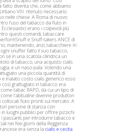
nava a scapito del fumo. Così
a fatto diventa che, come abbiamo
 Urbano VIII. ritenuto necessario
'uso nelle chiese. A Roma di nuovo
tro l'uso del tabacco da fiuto in
. Ecclesiastici erano i colpevoli più
ontro questi comandi, tabaccare
performSnuff e Snuff-takers ANCE di
vino, mantenendo, anzi, tabacchiere In
ogni snuffer fatto il suo tabacco,
n sé in una scatola cilindrica un
otolo di tabacco, una acquisto cialis
ttugia, e un naso-pala. Volendo una
attugiato una piccola quantità di
 e inalato costo cialis generico esso.
 così grattugiato in tabacco era
come tabac RAPD, da cui un tipo di
come l'abitudine divenne produttori
 collocati fiuto pronti sul mercato. A
eatori persone di stanza con
in luoghi pubblici per offrire pizzichi
ti i passanti, per introdurre tabacco e
iali nei Nei giorni della Reggenza
francese era senza la
cialis e cecita