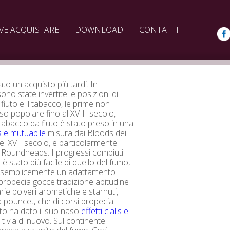
VE ACQUISTARE
DOWNLOAD
CONTATTI
ato un acquisto più tardi. In
sono state invertite le posizioni di
fiuto e il tabacco, le prime non
so popolare fino al XVIII secolo,
 tabacco da fiuto è stato preso in una
lis e mutuabile
misura dai Bloods dei
del XVII secolo, e particolarmente
i Roundheads. I progressi compiuti
è stato più facile di quello del fumo,
 semplicemente un adattamento
 propecia gocce tradizione abitudine
arie polveri aromatiche e starnuti,
 pouncet, che di corsi propecia
nto ha dato il suo naso
effetti cialis e
t via di nuovo. Sul continente