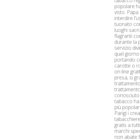
tabacco reg
popolare h
visto. Papa
interdire l
tuonato con
luoghi sacri
flagranti c
durante la 
servizio di
quel giorno 
portando co
carotte o r
on line gra
presa, si gr
trattamento
trattamento
conosciuto 
tabacco ha 
più popolari
Parigi i cr
tabacchiere 
gratis a tut
marchi spec
non abate 