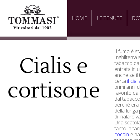
HOME
LE TENUTE
DO
Il fumo è st
Cialis e
Inghilterra 
tabacco da 
entrata in u
anche se il
cortisone
certa
il cia
primi anni 
favorito da
dal tabacco 
perché era
della lunga
di inalare v
Una scatola
tanto in ta
cocain
e ha 