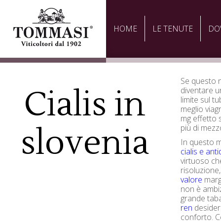
HOME
LE TENUTE
DO
Se questo no
Cialis in
diventare u
limite sul 
meglio viagr
mg effetto 
slovenia
più di mezzo
In questo m
cialis e ant
virtuoso c
risoluzione
valore
margi
non è ambiz
grande taba
ren
desidera
conforto. 