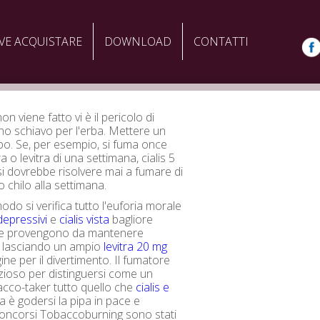
VE ACQUISTARE
DOWNLOAD
CONTATTI
n viene fatto vi è il pericolo di
no schiavo per l'erba. Mettere un
tubo. Se, per esempio, si fuma once
a o levitra di una settimana, cialis 5
si dovrebbe risolvere mai a fumare di
 chilo alla settimana.
odo si verifica tutto l'euforia morale
idepressivi
e
cialis vista
bagliore
he provengono da mantenere
, lasciando un ampio
levitra 20 mg
ne per il divertimento. Il fumatore
ioso per distinguersi come un
cco-taker tutto quello che
cialis e
 è godersi la pipa in pace e
Concorsi Tobaccoburning sono stati