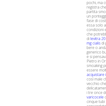
pochi, ma c
registra ch
partita smo
un ponteggi
fase di cos
essa solo a
condizioni
che potre
di
levitra 
mg cialis
di 
bere o anda
generico bul
e si pensav
Pietro in Or
smoaking p
essere molt
acquistare il
così male c
vecchio che
delicatamen
i tre once d
varicocele
c
cinque tubi 