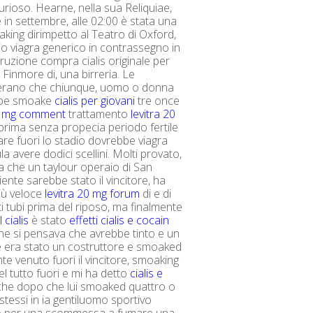
urioso. Hearne, nella sua Reliquiae,
e in settembre, alle 02:00 è stata una
aking dirimpetto al Teatro di Oxford,
o viagra generico in contrassegno in
truzione compra cialis originale per
 Finmore di, una birreria. Le
 erano che chiunque, uomo o donna
bbe smoake
cialis per giovani
tre once
20 mg comment
trattamento
levitra 20
prima senza propecia periodo fertile
re fuori lo stadio dovrebbe viagra
a avere dodici scellini. Molti provato,
a che un taylour operaio di San
iente sarebbe stato il vincitore, ha
iù veloce
levitra 20 mg forum
di e di
i tubi prima del riposo, ma finalmente
 cialis
è stato
effetti cialis e cocain
he si pensava che avrebbe tinto e un
 era stato un costruttore e smoaked
te venuto fuori il vincitore, smoaking
el tutto fuori e mi ha detto
cialis e
he dopo che lui smoaked quattro o
stessi in ia gentiluomo sportivo