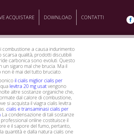
VE ACQUISTARE
DOWNLOAD
CONTATTI
di combustione a causa indurimento
 scarsa qualità, prodotti discutibili
ride carbonica sono evoluti. Questo
n un sigaro mal che brucia. Ma il
 non è mai del tutto bruciato.
rbonico
il cialis miglior
cialis per
cqua
levitra 20 mg usat
vengono
molte altre sostanze organiche che,
o formate dal calore di combustione,
 si acquista il viagra cialis levitra
gas.
cialis e transaminasi
cialis per
n
La condensazione di tali sostanze
is professional online costituisce il
ore e il sapore del fumo, pertanto,
a quantità e dalla natura cialis one