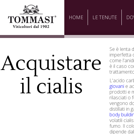
HOME
LE TENUTE
DO
Se è lenta 
Acquistare
imperfetta o
come l'anid
è il caso co
trattamento
il cialis
L'acido ca
giovani
e a
prodotti e 
rilasciati 
vengono dove
distillati in 
body buildi
volatili cial
fumo. Il col
dipende dall