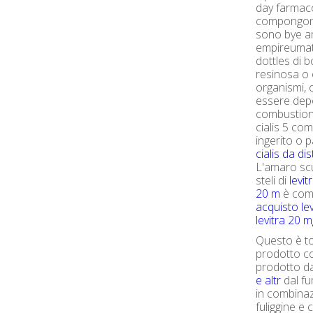
day farmaco
compongono
sono bye a
empireumati
dottles di 
resinosa o 
organismi, 
essere depo
combustion
cialis 5 co
ingerito o p
cialis da dis
L'amaro scu
steli di
levit
20 m
è co
acquisto le
levitra 20 
Questo è to
prodotto co
prodotto d
e altr
dal fu
in combina
fuliggine e