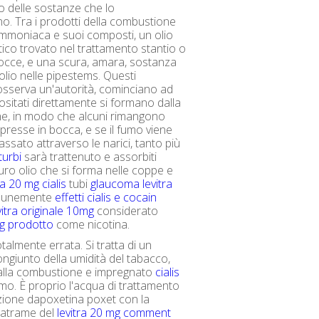
 delle sostanze che lo
. Tra i prodotti della combustione
mmoniaca e suoi composti, un olio
co trovato nel trattamento stantio o
bocce, e una scura, amara, sostanza
olio nelle pipestems. Questi
osserva un'autorità, cominciano ad
sitati direttamente si formano dalla
e, in modo che alcuni rimangono
mpresse in bocca, e se il fumo viene
assato attraverso le narici, tanto più
turbi
sarà trattenuto e assorbiti
ro olio che si forma nelle coppe e
ra 20 mg cialis
tubi
glaucoma levitra
munemente
effetti cialis e cocain
vitra originale 10mg
considerato
mg prodotto
come nicotina.
talmente errata. Si tratta di un
ngiunto della umidità del tabacco,
alla combustione e impregnato
cialis
mo. È proprio l'acqua di trattamento
zione dapoxetina poxet con la
 catrame del
levitra 20 mg comment