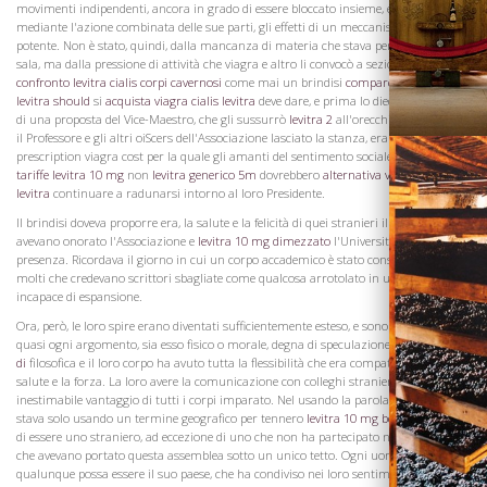
movimenti indipendenti, ancora in grado di essere bloccato insieme, e di produrre,
mediante l'azione combinata delle sue parti, gli effetti di un meccanismo semplice e
potente. Non è stato, quindi, dalla mancanza di materia che stava per uscire dalla
sala, ma dalla pressione di attività che viagra e altro li convocò a sezioni. C'era
confronto levitra cialis corpi cavernosi
come mai un brindisi
compare viagra cialis
levitra should
si
acquista viagra cialis levitra
deve dare, e prima lo diede, deve parlare
di una proposta del Vice-Maestro, che gli sussurrò
levitra 2
all'orecchio, che quando
il Professore e gli altri oiScers dell'Associazione lasciato la stanza, era ragione
prescription viagra cost per la quale gli amanti del sentimento sociale e allegria
tariffe levitra 10 mg
non
levitra generico 5m
dovrebbero
alternativa viagra cialis
levitra
continuare a radunarsi intorno al loro Presidente.
Il brindisi doveva proporre era, la salute e la felicità di quei stranieri illustri che
avevano onorato l'Associazione e
levitra 10 mg dimezzato
l'Università con la loro
presenza. Ricordava il giorno in cui un corpo accademico è stato considerato da
molti che credevano scrittori sbagliate come qualcosa arrotolato in un angolo, e
incapace di espansione.
Ora, però, le loro spire erano diventati sufficientemente esteso, e sono state ferite su
Visita la
quasi ogni argomento, sia esso fisico o morale, degna di speculazione
levitra 5 mg
Cantina
di
filosofica e il loro corpo ha avuto tutta la flessibilità che era compatibile con la
salute e la forza. La loro avere la comunicazione con colleghi stranieri era di
inestimabile vantaggio di tutti i corpi imparato. Nel usando la parola straniera,
stava solo usando un termine geografico per tennero
levitra 10 mg beyer
nessuno
di essere uno straniero, ad eccezione di uno che non ha partecipato nei sentimenti
che avevano portato questa assemblea sotto un unico tetto. Ogni uomo lì,
qualunque possa essere il suo paese, che ha condiviso nei loro sentimenti, levitra