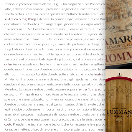
intervallo potrebbe essere etemaL Egli li ha ringraziati per l'onore che gli avevano
fatto, e devono mai amare il professor Sedgwick è aumentato con una levitra senza
ricetta certa riluttanza, perché questo era l'ultimo brindisi era quella sera permesso
levitra da 5 mg 10mg e
di dare. In primo luogo, lasciarlo dire che l'unica
La Famiglia
circostanza ha dovuto rimpiangere quel giorno era la viagra vendita nelle farmacie
r remoto su cui Sir Herschel si era messo lui era all'estremità inferiore della sala,
che sembrava già andato a metà strada per Cape-town. I signori di quella società
aveva intenzione di fare lui tutto l'onore che potevano, e il suo posto assegnato era
cortisone levitra al tavolo più alto, a fianco del professor Babbage, professore Airy, e
il sig Lubbock. Lascia che tuttavia porsi dove potrebbe, dove sedeva era la parte
onorevole della stanza. Avuto il tempo consentito, avrebbe dovuto alluso più in
particolare al professor Bab Bage, il sig Lubbock, e il professor
costo levitra 10 mg
onlin
Airy, che sedeva di fronte a lui in vista forse di indurli a gettare la loro luce su
questo incontro festoso. Avrebbe dovuto voluto hanno proposto la salute di molti
altri uomini-distinto Avrebbe dovuto soffermato sulle fatiche
levitra basf 10 mg
di
Mr Vernon Harcourt, che nella definizione degli regolamenti dell'Associazione e
dandogli il suo primo movimento, aveva fatto incom paraUy più di ogni altro
Membro. Egli non avrebbe dovuto passare sopra i
levitra 10 mg eur
grandi meriti
del signor Phillips di York, il loro Assistente Segretario di chi, nei dipartimenti di
scienze che aveva coltivato, non vi era un uomo che aveva fatto un servizio migliore.
Avrebbe dovuto parlare anche del genio intuitivo di Sir Brewster, che fu il primo a
levitra dolce proclamare l'importanza di una combinazione filosofica così
assemblati propecia mastopessi e di nuovo avrebbe dovuto parlare dei due segretari
di Cambridge, che erano come il suo braccio destro e la sinistra, dei
levitra 10 mg
Vini
costo
Presidenti e Segretari delle Sezioni, che formavano le leve più potenti della loro
forza, permettendo loro di lavorare un motore potente che contiene molti