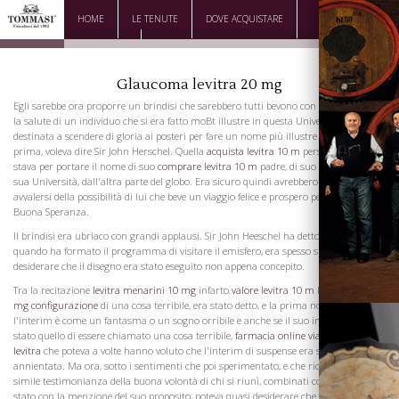
HOME
LE TENUTE
DOVE ACQUISTARE
DOWNLOAD
CONTATTI
Glaucoma levitra 20 mg
Egli sarebbe ora proporre un brindisi che sarebbero tutti bevono con piacere è stata
la salute di un individuo che si era fatto moBt illustre in questa Università di quella
destinata a scendere di gloria ai posteri per fare un nome più illustre che era illustre
prima, voleva dire Sir John Herschel. Quella
acquista levitra 10 m
persona illustre
stava per portare il nome di suo
comprare levitra 10 m
padre, di suo Paese, della
sua Università, dall'altra parte del globo. Era sicuro quindi avrebbero volentieri
avvalersi della possibilità di lui che beve un viaggio felice e prospero per il Capo di
Buona Speranza.
Il brindisi era ubriaco con grandi applausi. Sir John Heeschel ha detto, che da
quando ha formato il programma di visitare il emisfero, era spesso stato portato a
desiderare che il disegno era stato eseguito non appena concepito.
Tra la recitazione
levitra menarini 10 mg
infarto
valore levitra 10 m
levitra
levitra 5
mg configurazione
di una cosa terribile, era stato detto, e la prima nozione, tutto
l'interim è come un fantasma o un sogno orribile e anche se il suo impegno non è
stato quello di essere chiamato una cosa terribile,
farmacia online viagra cialis
levitra
che poteva a volte hanno voluto che l'interim di suspense era stata
annientata. Ma ora, sotto i sentimenti che poi sperimentato, e che ricevono una
simile testimonianza della buona volontà di chi si riunì, combinati come lo era
stato con la menzione del suo proposito, poteva quasi desiderare che questo