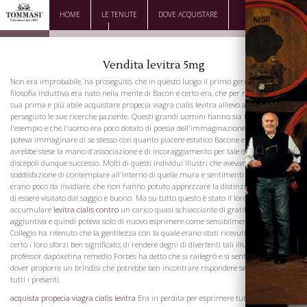
HOME
LE TENUTE
DOVE ACQUISTARE
DOWNLOAD
CONTATTI
Vendita levitra 5mg
Non era improbabile, ha proseguito, che in questo luogo il primo germe della
filosofia induttiva era nato nella mente di Bacon e certo era, che per molti anni, la
sua prima e più abile acquistare propecia viagra cialis levitra allievo aveva qui
perseguito le sue ricerche paziente. Questi grandi uomini hanno sia la regola e
l'esempio e che l'uomo era poco dotato di poesia dell'immaginazione, che non
poteva immaginare di se stesso con quanto piacere estatico Bacone e Newton
avrebbe stese la mano d'associazione e di incoraggiamento per tale doverosa e
discepoli dunque successo. Molti di questi individui illustri che avevano goduto la
soddisfazione di contemplare all'interno di quelle mura e sentimenti di quell'uomo
erano poco da invidiare, che non hanno potuto apprezzare la distinzione onorevole
di essere visitato dal saggio e buono. Ma su tutto questo è stato il loro piacere di
accumulare
levitra cialis contro
un carico quasi schiacciante di gratificazione
aggiuntiva e quindi poteva solo di nuovo esprimere come sensibilmente cui il
Collegio ha ritenuto che la gentilezza con la quale erano stati ricevuti i loro sforzi di
certo i loro sforzi ben significato, di rendere degni di divertenti tali illustri ospiti. Il
professor dapoxetina remedio Forbes ha detto che si rallegrò e si sentì onorato nel
dover proporre un brindisi che potrebbe ben incontrare rispondere sentimenti di
tutti i presenti.
acquista propecia viagra cialis levitra
Era in perdita per esprimere tutto quello che