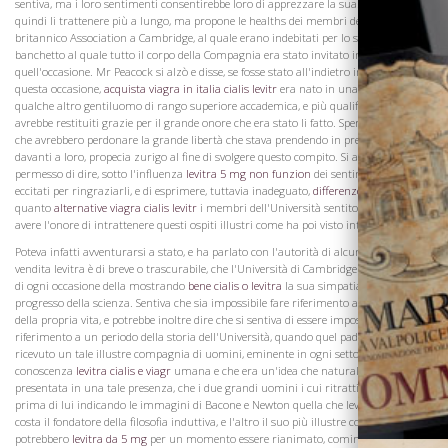
sentiva, ma i loro sentimenti consentirebbe loro di apprezzare la sua. Non avrebbe
quindi li trattenere più a lungo, ma propone le healths dei membri del residente
britannico Association a Cambridge, al quale erano indebitati per lo splendido
banchetto al quale tutto il corpo della Compagnia era stato invitato in
quell'occasione. Mr Peacock si alzò e disse, se fosse stato all'indietro in aumento in
questa occasione,
acquista viagra in italia cialis levitr
era nato in una speranza che
qualche altro gentiluomo di rango superiore accademica, e più qualificato di lui,
avrebbe restituiti grazie per il grande onore che era stato li fatto. Sperava dunque
che avrebbero perdonare la grande libertà che stava prendendo in presentandosi
davanti a loro, propecia zurigo al fine di svolgere questo compito. Si alzò, pregò il
permesso di dire, sotto l'influenza
levitra 5 mg non funzion
dei sentimenti più
eccitati per ringraziarli, e di esprimere, tuttavia inadeguato,
differenze levitra cialis
quanto
alternative viagra cialis levitr
i membri dell'Università sentito gratificato ad
avere l'onore di intrattenere questi ospiti illustri come ha poi visto intorno a lui.
La Famiglia
Poteva infatti avventurarsi a stato, e ha parlato con l'autorità di alcuna esperienza
vendita levitra è di breve o trascurabile, che l'Università di Cambridge era orgoglioso
di ogni occasione della mostrando
bene cialis o levitra
la sua simpatia per il
progresso della scienza. Sentiva che sia impossibile fare riferimento a un periodo
della propria vita, e potrebbe inoltre dire che si sentiva di essere impossibile fare
riferimento a un periodo della storia dell'Università, quando quel padiglione aveva
ricevuto un tale illustre compagnia di uomini, eminente in ogni settore della
conoscenza
levitra cialis e viagr
umana e che era un'idea che naturalmente si è
presentata in una tale presenza, che i due grandi uomini i cui ritratti sono stati
prima di lui indicando le immagini di Bacone e Newton quella che levitra quanto
costa il fondatore della filosofia induttiva, e l'altro il suo più illustre coltivatore,
potrebbero
levitra da 5 mg
per un momento essere rianimato, comincerebbero