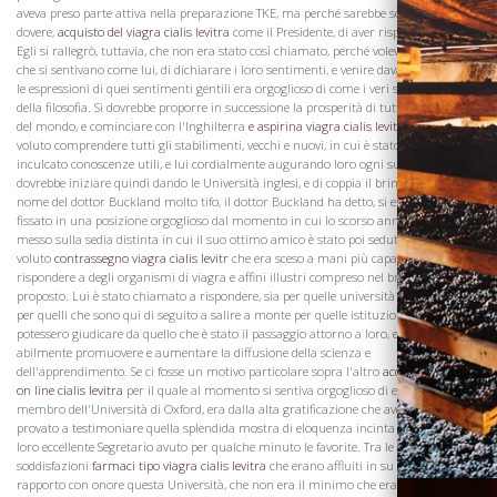
aveva preso parte attiva nella preparazione TKE, ma perché sarebbe sono stati il ​​suo
dovere,
acquisto del viagra cialis levitra
come il Presidente, di aver risposto per loro.
Egli si rallegrò, tuttavia, che non era stato così chiamato, perché voleva altri uomini,
che si sentivano come lui, di dichiarare i loro sentimenti, e venire davanti a loro con
le espressioni di quei sentimenti gentili era orgoglioso di come i veri sentimenti
della filosofia. Si dovrebbe proporre in successione la prosperità di tutte le Università
del mondo, e cominciare con l'Inghilterra
e aspirina viagra cialis levitr
in cui ha
voluto comprendere tutti gli stabilimenti, vecchi e nuovi, in cui è stato viagra prezzo
inculcato conoscenze utili, e lui cordialmente augurando loro ogni successo. Si
dovrebbe iniziare quindi dando le Università inglesi, e di coppia il brindisi con il
nome del dottor Buckland molto tifo, il dottor Buckland ha detto, si era sentito
fissato in una posizione orgoglioso dal momento in cui lo scorso anno era stato
messo sulla sedia distinta in cui il suo ottimo amico è stato poi seduto. Avrebbe
Visita la
voluto
contrassegno viagra cialis levitr
che era sceso a mani più capaci di
Cantina
rispondere a degli organismi di viagra e affini illustri compreso nel brindisi poi
proposto. Lui è stato chiamato a rispondere, sia per quelle università che esistono e
per quelli che sono qui di seguito a salire a monte per quelle istituzioni che, se
potessero giudicare da quello che è stato il passaggio attorno a loro, erano così
abilmente promuovere e aumentare la diffusione della scienza e
dell'apprendimento. Se ci fosse un motivo particolare sopra l'altro
acquista viagra
on line cialis levitra
per il quale al momento si sentiva orgoglioso di essere un
membro dell'Università di Oxford, era dalla alta gratificazione che aveva prima
provato a testimoniare quella splendida mostra di eloquenza incinta con la quale la
loro eccellente Segretario avuto per qualche minuto le favorite. Tra le tante
soddisfazioni
farmaci tipo viagra cialis levitra
che erano affluiti in su di lui, dal suo
rapporto con onore questa Università, che non era il minimo che era stato