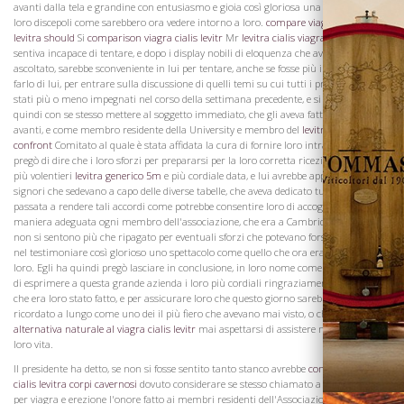
avanti dalla tela e grandine con entusiasmo e gioia così gloriosa una assemblege dei
loro discepoli come sarebbero ora vedere intorno a loro.
compare viagra cialis
levitra should
Si
comparison viagra cialis levitr
Mr
levitra cialis viagra differenze
sentiva incapace di tentare, e dopo i display nobili di eloquenza che avevano
ascoltato, sarebbe sconveniente in lui per tentare, anche se fosse più in grado di
farlo di lui, per entrare sulla discussione di quelli temi su cui tutti i presenti erano
stati più o meno impegnati nel corso della settimana precedente, e si sarebbero
quindi con se stesso mettere al soggetto immediato, che gli aveva fatto venire in
avanti, e come membro residente della University e membro del
levitra cialis viagra
confront
Comitato al quale è stata affidata la cura di fornire loro intrattenimento,
pregò di dire che i loro sforzi per prepararsi per la loro corretta ricezione era stato
più volentieri
levitra generico 5m
e più cordiale data, e lui avrebbe appello a quei
signori che sedevano a capo delle diverse tabelle, che aveva dedicato tutta la notte
Vini
passata a rendere tali accordi come potrebbe consentire loro di accogliere in
maniera adeguata ogni membro dell'associazione, che era a Cambridge, sia che
non si sentono più che ripagato per eventuali sforzi che potevano forse avere fatto,
nel testimoniare così glorioso uno spettacolo come quello che ora era davanti a
loro. Egli ha quindi pregò lasciare in conclusione, in loro nome come pure nella sua,
di esprimere a questa grande azienda i loro più cordiali ringraziamenti per l'onore
che era loro stato fatto, e per assicurare loro che questo giorno sarebbe stato
ricordato a lungo come uno dei il più fiero che avevano mai visto, o che potrebbero
alternativa naturale al viagra cialis levitr
mai aspettarsi di assistere nel corso della
loro vita.
Il presidente ha detto, se non si fosse sentito tanto stanco avrebbe
confronto viagra
cialis levitra corpi cavernosi
dovuto considerare se stesso chiamato a rendere grazie
per viagra e erezione l'onore fatto ai membri residenti dell'Associazione, non perché