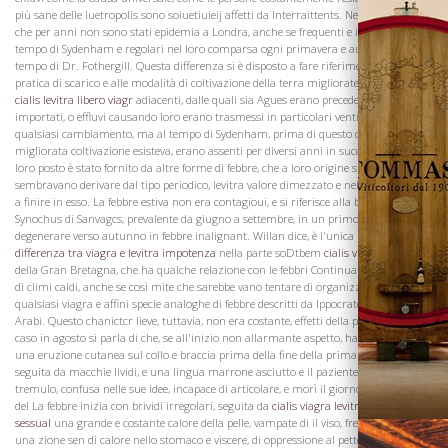
più sane delle luetropolis sono soiuetiuieij affetti da Interraittents. Nel egli osserva
che per anni non sono stati epidemia a Londra, anche se frequenti e inveterata nel
tempo di Sydenham e regolari nel loro comparsa ogni primavera e autunno in
tempo di Dr. Fothergill. Questa differenza si è disposto a fare riferimento alla
pratica di scarico e alle modalità di coltivazione della terra migliorate nelle contee
cialis levitra libero viagr
adiacenti, dalle quali sia Agues erano precedentemente
importati, o effluvi causando loro erano trasmessi in particolari venti, e non a
qualsiasi cambiamento, ma al tempo di Sydenham, prima di questo drenante e
migliorata coltivazione esisteva, erano assenti per diversi anni in successione, e il
loro posto è stato fornito da altre forme di febbre, che a loro origine spesso
sembravano derivare dal tipo periodico, levitra valore dimezzato e nella loro declino
a finire in esso. La febbre estiva non era contagioui, e si riferisce alla bihoos
Vini
Synochus di Sanvagcs, prevalente da giugno a settembre, in un primo lieve, ma
degenerare verso autunno in febbre inalignant. Willan dice, è l'unica malattia
differenza tra viagra e levitra impotenza
nella parte soDtbem
cialis viagra levitra d
della Gran Bretagna, che ha qualche relazione con le febbri Continua o remittente
di climi caldi, anche se così mite che sarebbe vano tentare di organizzare con
qualsiasi viagra e affini specie analoghe di febbre descritti da Ippocrate, Galeno, o gli
Arabi. Questo chanictcr lieve, tuttavia, non era costante, effetti della propecia per un
caso in agosto si parla di che, se all'inizio non allarmante aspetto, ha partecipato
una eruzione cutanea sul collo e braccia prima della fine della prima settimana,
seguita da macchie lividi, e una lingua marrone asciutto e il paziente è diventato
tremulo, confusa nelle sue idee, incapace di articolare, e morì il giorno rd dall'inizio
del La febbre inizia con brividi irregolari, seguita da
cialis viagra levitra rapporto
sessual
una grande e costante calore della pelle, vampate di il viso, frequente nausea,
una zione sen di calore nello stomaco e viscere, di oppressione al petto, con tremori,