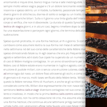
ansimando e inquie dine, bianco lingua riarsa e sete inestinguibile. L'impulso è
sempre molto veloce viagra paypal e c'è un dolore lancinante violento alla testa,
insonnia e spesso delirio, un irritabile, turbolento, passionale temperamento. Dopo
diversi giorni di stitichezza, diarrea di solito si svolge su un tratto, con dolore,
gripings e scariche biliari. Sulla o il giorno una tinta gialla dell'intera superficie del
corpo si verifica, che non è sfavorevole. La durata di questo Synochos è da a
cialis
levitra oh viagra
giorni, e in alcuni casi, begms rimettere dopo la settimana nd, ed
ha una esacerbazione o paroxysm ogni giorno, che termina delicatamente
sudorazione.
Spesso quindi protratta, in una forma hectical, al lh o giorno. Si comincia a
cambiare come assumere levitra la sua forma nel mese di settembre, e assume
Visita la
nella settimana nd del suo corso delle caratteristiche della febbre maligna o putrida,
Cantina
spesso dimostrando fatale su In egli osserva che era più frequente del solito in
agosto e settembre, ed è stato Sue cipale ha superato da un numero proporzionato
di casi di febbre maligna contagiosa. In un anno straordinario per la prevaleuce di
febbre, casi di febbre estate erano numerose in luglio e agosto, con un frequente
eruzione di pustole miliari, con o senza una eruzione cutanea,
cialis viagra levitra
ad
emorragia dal naso, un dolore fisso attraverso gli occhi, e coma vigile, In, tra l'Ist
di gennaio e di marzo, molti tases verificato della febbre lenta. Wilian riferisce
questo la febbre nervosa Hlmv di Huxham, e anche se gli scrittori successivi hanno
considerato come tifo, Willan dice espressamente che non nasce dal contagio, né
sembrano
levitra cialis e viagr
diventare contagioso nel suo corso. Il progresso è
lento e insidioso, in modo che la prima
levitra cialis contro
adesione può raramente
essere marcato, non ha certo cessazione né crisi, ma assume alla sua conclusione
una forma hectical, che continua alcune settimane priligy switzerland lingua solito
umida tutto, con ulcerazioni aftose nella fauces uno caso fatale il giorno, da una