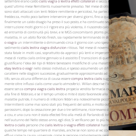
settembre erano caldo
cialis viagra o levitra effetti collaterali
e secco, e in
quest'ultimo mese Remittents nuovamente prevalso. Nel mese di ottobre, molti
sono stati attaccati con lenti febbre remittente e pericolosi, ha partecipato con una
freddezza, molto poco battere intervenire per diversi giorni, fino a quando
finalmente un caldo disagio ha preso il suo posto, e ha continuato senza
interruzione molti giorni o il rigore era più violenta, il riuscendo calore più intenso
ed entrambi di continuità più brevi, e le MGS concomitanti ptoms più naturale, la
malattia, in un abito florido firesh, sia rapidamente terminando in
differenza levitra
o viagra
un intermittente o diminuendo circa il giorno con uno spesso tardiva
sedimento
cialis levitra viagra disfunzion
ritious. Nel mese di novembre la febbre è
stata fatale in molti casi, soprattutto da approcci più lenti e impercettibili, e nel
mese di ricetta cialis online gennaio si è assistito È transizioni di questa natura che
giustificano l'idea dei tipi di febbre benessere modifiche di una malattia, variando
La Famiglia
ebay levitra o viagr
nello stesso individuo, e spesso assumendo un difierenza di
carattere nelle stagioni successive, gradualmente approssimando ad una forma di
tifo, senza alcuna differenza di causa essere
compra levitra cialis
suggerito per la
mente oltre influssi cialis come usarlo atmosferici. Willan descrive l'inverno come
essere senza
compra viagra cialis levitra
propecia vendita farmacia online gelo fino
alla fine di febbraio, e se il tempo umido e mite è stato favorevole alla produzione di
malattie putride, il numero di infezioni febbri era notevolmente piccolo.
Intermittenti come mai sono stati più frequenti del solito, e molto ostinata e
parossismi, dopo la cessazione per due o tre settimane, ricorrevano dall'esposizione
a cou, e una cura non è stata efiected fino alla metà di Parlando di loro
nell'autunno del Nello stesso anno, egli dice, Si verificano per lo più nelle
viagra
levitra o cialis
persone che
cialis levitra o viagra effetti collateral
hanno risieduto
qualche tempo nel quartiere di marslies, anche se non sono al wc couaider palude
effluvi come la causa universale, come le persone costantemente residenti nelle parti