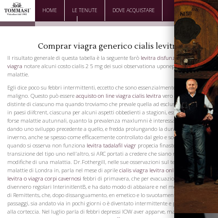
HOME
LE TENUTE
DOVE ACQUISTARE
DOWNLOAD
CONTATTI
Comprar viagra generico cialis levitra
Il risultato generale di questa tabella è la seguente farò
levitra disfunzione erettile
viagra
notare alcuni costo cialis 2 5 mg dei suoi observationa uponepch di queste
malattie.
Egli dice poco su febbri intermittenti, eccetto che sono essenzialmente distinto dal
maligno. Questo può essere
acquisto on line viagra cialis levitra
vero delle forme
distinte di ciascuno ma quando troviamo che prevale quella ad esclusione dell'altro
in paesi diifcrent, ciascuna per alcuni aspetti obbedienti a stagioni, essenzialmente
forse malattie autunnali, quanto la prevalenza maxlumni è interessato, calore
dando uno sviluppo precedente a quello, e fredda prolungando la durata dell'altro in
inverno, anche se spesso come efficacemente controllato dal gelo e soprattutto
quando si osserva non funziona
levitra tadalafil viagr
propecia finasteride la
transizione del tipo uno nell'altro, si ARC portati a credere che siano ma le
modifiche di una malattia. Dr.Fothergill, nelle sue osservazioni sul tempo e le
malattie di Londra in, parla nel mese di aprile
cialis viagra levitra online
di
cialis
levitra o viagra corpi cavernosi
febbri di primavera, che per evacuazioni moderati
divennero regolari InterinitlentB, e ha dato modo di abbaiare e nel mese di giugno,
di Remittents, che, dopo dissanguamento, en emetico e lo svuotamento dei primi
passaggi, sia andato via in pochi giorni o è diventato intermittente e presto ceduto
alla corteccia. Nel luglio parla di febbri depressi IOW aver apparve, ma agosto e