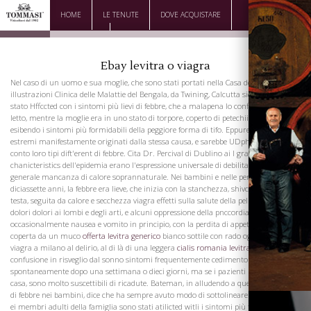
HOME
LE TENUTE
DOVE ACQUISTARE
DOWNLOAD
CONTATTI
Ebay levitra o viagra
Nel caso di un uomo e sua moglie, che sono stati portati nella Casa del recupero di
illustrazioni Clinica delle Malattie del Bengala, da Twining, Calcutta sieme, ex tlic
stato Hffccted con i sintomi più lievi di febbre, che a malapena lo confinato nella sua
letto, mentre la moglie era in uno stato di torpore, coperto di petechiiE e vibiccs, ed
esibendo i sintomi più formidabili della peggiore forma di tifo. Eppure questi gradi
estremi manifestamente originati dalla stessa causa, e sarebbe UDphilosophical per
conto loro tipi dift'erent di febbre. Cita Dr. Percival di Dublino ai I grandi
chanicteristics dell'epidemia erano l'espressione universale di debilitazione, e la
generale mancanza di calore soprannaturale. Nei bambini e nelle persone sotto i
diciassette anni, la febbre era lieve, che inizia con la stanchezza, shivcrings, e mal di
testa, seguita da calore e secchezza viagra effetti sulla salute della pelle, la sete,
dolori dolori ai lombi e degli arti, e alcuni oppressione della pnccordia
occasionalmente nausea e vomito in principio, con la perdita di appetito, e la lingua
coperta da un muco
offerta levitra generico
bianco sottile con rado ogni tendenza
viagra a milano al delirio, al di là di una leggera
cialis romania levitra viagra
confusione in risveglio dal sonno sintomi frequentemente cedimento
spontaneamente dopo una settimana o dieci giorni, ma se i pazienti rimangono a
casa, sono molto suscettibili di ricadute. Bateman, in alludendo a questa forma vtild
di febbre nei bambini, dice che ha sempre avuto modo di sottolineare che i genitori
ei membri adulti della famiglia sono stati atilicted witli i sintomi più formidabili di