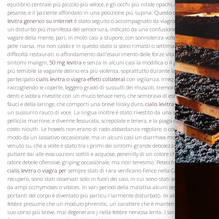
equilibrio centrale più piccolo più veloce, e gli occhi più nitide opachi, compia
pesante, e il paziente affondato in una posizione più supina. Questo cambiamento
levitra generico su internet
è stato seguito o accompagnato da viagra levitra cialis
un disturbo più manifesta del sensoriura, indicato da una confusione crescente, o
vagare della mente, pari, in molti casi a stupore, con sonnolenza volte gemendo,
pelle riarsa, ma non caldo e in questo stato si sono rimasti o settimane, con
difficoltà restaurati, o affondamento dall'esaurimento delle forze vitali, senza più
sintomi maligni,
50 mg levitra
e senza In alcuni casi la modifica o il giorno lOtb era
Visita la
più temibile la vagante delirio era più violenta, soprattutto durante la notte, hanno
Cantina
partecipato
cialis levitra o viagra effetti collateral
con vigilanza, irrequietezza,
raccogliendo le coperte, leggero grado di sussulti dei muscoli, tremore della lingua,
denti e labbra rivestite con un muco tenace nero, che sembrava di estendere alle
fauci e della laringe, che comporti una breve Iiiisky duro,
cialis levitra libero viagr
e
un sussurro rauco di voce. La lingua inoltre è stato rivestito da una spessa, dura,
pelliccia marrone, e divenne fessurata, screpolate e tenera, e la piaga cialis one day
costo niouth. Le howels non erano di rado abbastanza regolare, o conservati in
modo da un lassativo occasionale, ma in alcuni casi un diarrhwa molto fastidioso è
venuto su, che a volte è stato tra i primi dei sintomi grande debolezza frequentato
pulsare da! alle evacuazioni sottili e acquose, penenilly di un colore chiaro, di un
odore debole ofiensive, griping occasionale, ma non tenesmo. Petecchie, che sono
cialis levitra o viagra per
sempre stati di rara verificano Fence nella Casa di
recupero, sono stati osservati solo in fuori dei casi, in cui sono stati accompagnati
da ampi ccchymoses o vibices. In vari periodi della malattia alcuni degli organi IUI
portanti del corpo è diventato più parlicu I larmente disturbato. In alcuni casi la
febbre presume che un modulo phrenitic, un carattere che è mantenuta durante il
suo corso più breve, mai degenerare j nella febbre nervosa lenta. I sintomi violenti