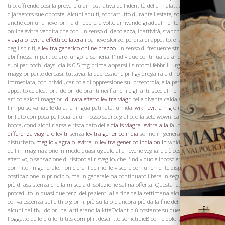
tifo, offrendo così la prova più dimostrativa dell'identità della malattia sotto
cljaraetcrs sue opposte. Alcuni adulti, soprattutto durante l'estate, sono stati colpiti
anche con una lieve forma di febbre, a volte arrivando gradualmente levitra
onlinelevitra vendita che con un senso di debolezza, inattività, stanchezza
cialis
viagra o levitra effetti collaterali
oa lieve sforzo, perdita di appetito, e la depressione
degli spiriti, e
levitra generico online prezzo
un senso di frequente strisciante e
dbilfiness, in particolare lungo la schiena, l'individuo continua ad andare per i fatti
suoi per pochi daysi cialis 0 5 mg prima apparsi i sintomi febbrili urgenti. Nella
maggior parte dei casi, tuttavia, la depressione priligy droga raia di forza era più
immediata, con brividi, carico e di oppressione sul prsecordia, e la perdita totale di
appetito cefalea, forti dolori doloranti nei fianchi e gli arti, specialmente nelle
La Famiglia
articolazioni maggiori
durata effetto levitra viagr
pelle diventa calda e secca,
l'impulso variabile da a, la lingua patinata, umida,
wiki levitra mg
o riarsa, o
brillato con poca pelliccia, di un rosso scuro, giallo, o la sete wown, cattivo gusto in
bocca, condizioni riarsa e riscaldato delle
cialis viagra levitra alla
fauci, le notti
differenza viagra o levitr
senza
levitra generico india
sonno in generale, o con sonno
disturbato,
meglio viagra o levitra
in
levitra generico india onlin
whidi l'attività
dell'immaginazione in modo quasi uguale alla reverie veglia, e c'è così poco riposo
effettivo, o sensazione di ristoro al risveglio, che l'individuo è incosciente di aver
dormito. In generale, non c'era il delirio, le viscere comunemente disposti alla
costipazione in principio, ma in generale ha continuato libera in seguito, con poco
più di assistenza che la miscela di soluzione salina offerta. Questa febbre moderata
proceduto in quasi due terzi dei pazienti alla fine della settimana alcuni stati
convalescenza sulle th o giorni, più sulla o e ancora più dalla fine della settimana rd
alcuni dal tb, I dolori nel arti erano la ktteDcIant più costante su questa febbre, e
l'oggetto delle più forti tits com pliii, descritto sonictiuieB come dolore in tutte le