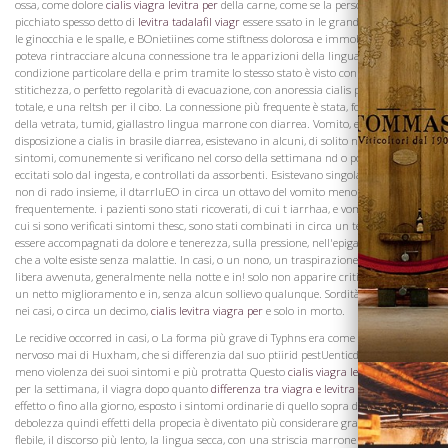
ossa, come dolore
cialis viagra levitra per
della carne, come se la persona era stato
picchiato spesso detto di
levitra tadalafil viagr
essere ssato in le grandi articolazioni,
le ginocchia e le spalle, e BOnietiines come stiftness dolorosa e immobilità BateniBn
poteva rintracciare alcuna connessione tra le apparizioni della lingua e qualsiasi
condizione particolare della e prim tramite lo stesso stato è visto con diarrho
stitichezza, o perfetto regolarità di evacuazione, con anoressia cialis per diabetici
totale, e una reltsh per il cibo. La connessione più frequente è stata, forse, quella
della vetrata, tumid, giallastro lingua marrone con diarrea. Vomito, e una
disposizione a cialis in brasile diarrea, esistevano in alcuni, di solito non tra i primi
sintomi, comunemente si verificano nel corso della settimana nd o poi spesso
Vini
eccitati solo dal ingesta, e controllati da assorbenti. Esistevano singolarmente, ma
non di rado insieme, il dtarrluEO in circa un ottavo del vomito meno
frequentemente. i pazienti sono stati ricoverati, di cui t iarrhaa, e vomito e fuori, in
cui si sono verificati sintomi thesc, sono stati combinati in circa un terzo il vomito
essere accompagnati da dolore e tenerezza, sulla pressione, nell'epigastrio nei casi,
che a volte esiste senza malattie. In casi, o un nono, un traspirazione spontanea
libera avvenuta, generalmente nella notte e in! solo non apparire critico, foltowcd da
un netto miglioramento e in, senza alcun sollievo qualunque. Sordità verificato che
nei casi, o circa un decimo,
cialis levitra viagra per
e solo in morto.
Le recidive occorred in casi, o La forma più grave di Typhns era come quello del lento
nervoso mai di Huxham, che si differenzia dal suo ptiirid pestUenticd febbre solo in
meno violenza dei suoi sintomi e più protratta Questo
cialis viagra levitra d
modulo
per la settimana, il viagra dopo quanto
differenza tra viagra e levitra impotenza
fa
effetto o fino alla giorno, esposto i sintomi ordinarie di quello sopra descritto. La
debolezza quindi effetti della propecia è diventato più considerare grado, la voce più
flebile, il discorso più lento, la lingua secca, con una striscia marrone nel suo