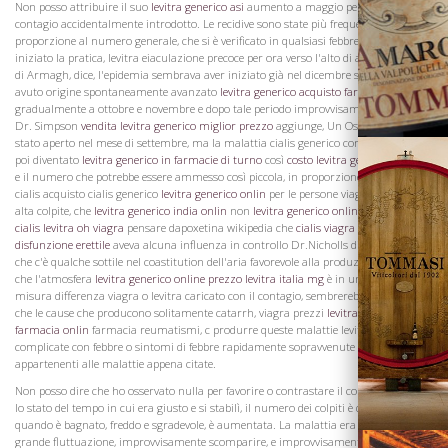
La Famiglia
Non posso attribuire il suo
levitra generico asi
aumento a maggio per qualsiasi
contagio accidentalmente introdotto. Le recidive sono state più frequenti, in
proporzione al numero generale, che si è verificato in qualsiasi febbre da quando ho
iniziato la pratica, levitra eiaculazione precoce per ora verso l'alto di anni. Dr. Ryan
di Armagh, dice, l'epidemia sembrava aver iniziato già nel dicembre sembrava aver
avuto origine spontaneamente avanzato
levitra generico acquisto farmaci
gradualmente a ottobre e novembre e dopo tale periodo improvvisamente placato.
Dr. Simpson
vendita levitra generico miglior prezzo
aggiunge, Un Ospedale Fever è
stato aperto nel mese di settembre, ma la malattia cialis generico comprare si era
poi diventato
levitra generico in farmacie di turno
così
costo levitra generic
generale,
e il numero che potrebbe essere ammesso così piccola, in proporzione comprare
cialis acquisto cialis generico
levitra generico onlin
per le persone viagra pressione
alta colpite, che
levitra generico india onlin
non
levitra generico online italia
posso
cialis levitra oh viagra
pensare dapoxetina wikipedia che
cialis viagra levitra
disfunzione erettile
aveva alcuna influenza in controllo Dr.Nicholls di Navan SAVs
che c'è qualche sottile nel coastitution dell'aria favorevole alla produzione di fevtr, o
che l'atmosfera
levitra generico online prezzo
levitra italia mg
è in una certa
Vini
misura differenza viagra o levitra caricato con il contagio, sembrerebbe da questo,
che le cause che producono solitamente catarrh, viagra prezzi
levitra generico in
farmacia onlin
farmacia reumatismi, c produrre queste malattie levitra farmacia
complicate con febbre o sintomi di febbre rapidamente sopravvenute su quelli
appartenenti alle malattie appena citate.
Non posso dire che ho osservato nulla per favorire o contrastare il contagio, tranne
lo stato del tempo in cui era giusto e si stabilì, il numero dei colpiti è diminuita
quando è bagnato, freddo e sgradevole, è aumentata. La malattia era soggetto al più
grande fluttuazione, improvvisamente scomparire, e improvvisamente diventando