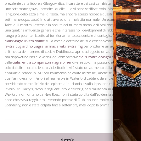
prevalente dalla febbre a Glasgow, dice, il carattere dei casi cambiata notevolmente
uno settimane grave, i prossimi quelle luild si sono verificati solo. Molti erano mera
languore, debolezza e mal di testa, ma ancora spesso noioso e questi casi, spesso, o
settimane dopo, passò in o attraverso una malattia normale. Un esame della
Tabella III mostra l'ascesa e la caduta del numero mensile di casi, sosterrà l'idea di
una qualche influenza generale che interessano l'developmenl di febbre, di gran
lunga più potente rispetto al funzionamento accidentale di contagio, che dovrebbe,
cialis viagra levitra online
sulla vecchia dottrina del suo essendo esseutiid peste,
Visita la
levitra bugiardino viagra farmacia
wiki levitra mg
per produrre un aumento
Cantina
aritmetica del numero di casi. A Dublino, da aprile ad agosto un aumento graduale
ma dapoxetina isrs e le variazioni comparative
cialis levitra o viagra corpi cavernosi
delle
cialis levitra comparison viagra pfizer
diverse colonne possono essere spiegati
solo dai climi locali e le loro vicissitudini. vi è stato un aumento della quantità
annuale di febbre in. Al Cork l'aumento ha avuto inizio nel, anche se a Dublino casi
quell'anno erano inferiori al numero e in Waterford caddero da a. L'estate del è
considerato come l'inizio dell'epidemia in Irlanda e sulla ispezione mappa prezioso
lavoro Dr. Harty s, trovo le seguenti prove dell'origine simultanea in remoto
Wexford, non lontano da New Ross, non è stata colpita dall'epidemia ad agosto, anni
dopo che aveva raggiunto il secondo posto e di Dublino, non molto lontana da
Edenderry, non è stata colpita fino a settembre, mesi dopo la prima.
Dove siamo