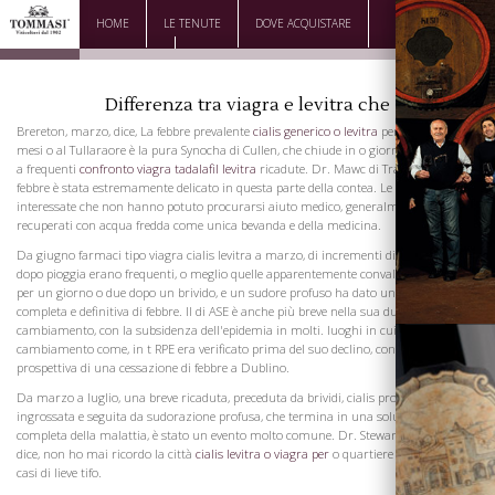
HOME
LE TENUTE
DOVE ACQUISTARE
DOWNLOAD
CONTATTI
Differenza tra viagra e levitra che
Brereton, marzo, dice, La febbre prevalente
cialis generico o levitra
per gli ultimi
mesi o al Tullaraore è la pura Synocha di Cullen, che chiude in o giorni, ma suhject
a frequenti
confronto viagra tadalafil levitra
ricadute. Dr. Mawc di Tralee dice, La
febbre è stata estremamente delicato in questa parte della contea. Le persone
interessate che non hanno potuto procurarsi aiuto medico, generalmente
recuperati con acqua fredda come unica bevanda e della medicina.
Da giugno farmaci tipo viagra cialis levitra a marzo, di incrementi di dell'epidemia
dopo pioggia erano frequenti, o meglio quelle apparentemente convalescente sdraio
per un giorno o due dopo un brivido, e un sudore profuso ha dato una soluzione
completa e definitiva di febbre. Il di ASE è anche più breve nella sua durata e questo
cambiamento, con la subsidenza dell'epidemia in molti. luoghi in cui un
cambiamento come, in t RPE era verificato prima del suo declino, concessa una
prospettiva di una cessazione di febbre a Dublino.
Da marzo a luglio, una breve ricaduta, preceduta da brividi, cialis prostata
ingrossata e seguita da sudorazione profusa, che termina in una soluzione
completa della malattia, è stato un evento molto comune. Dr. Stewart di Lisburn,
dice, non ho mai ricordo la città
cialis levitra o viagra per
o quartiere senza alcuni
casi di lieve tifo.