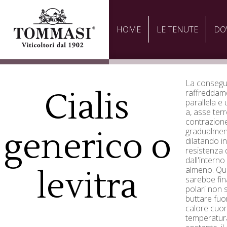
HOME
LE TENUTE
DO
La consegu
Cialis
raffreddam
parallela 
a, asse terr
contrazione
generico o
gradualment
dilatando in
resistenza 
dall'intern
almeno. Qu
levitra
sarebbe fin
polari non
buttare fuor
calore cuor
temperatu