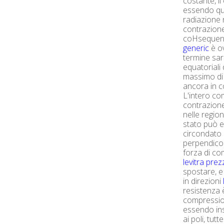
costante, il
essendo qua
radiazione 
contrazione 
coHsequent
generic
è ov
termine sar
equatoriali 
massimo di
ancora in c
L'intero co
contrazione
nelle region
stato può 
circondato
perpendicola
forza di co
levitra pre
spostare, e
in direzioni
resistenza 
compressio
essendo ins
ai poli, tu