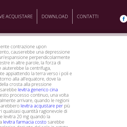
VE ACQUISTARE
DOWNLOAD
CONTATTI
ente contrazione upon
ento, causerebbe una depressione
e un'espansione perpendicolarmente
estre in altre parole, la forza di
 aiuterebbe la centrifuga,
e appiattendo la terra verso i poli e
torno alla all'equatore, dove la
della crosta alla pressione
o sarebbe
levitra generico cina
esto processo continuo, una volta
almente arrivare, quando le regioni
 sarebbero
levitra acquistare per
più
i qualsiasi quantità ragionevole di
e levitra 20 mg quando la
ra
levitra farmacia costo
sarebbe