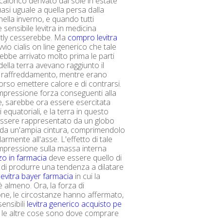
 calorico derivato dal sole in estate
si uguale a quella persa dalla
nella inverno, e quando tutti
sensibile levitra in medicina
ly cesserebbe. Ma
compro levitra
vio cialis on line generico che tale
ebbe arrivato molto prima le parti
della terra avevano raggiunto il
 raffreddamento, mentre erano
orso emettere calore e di contrarsi.
mpressione forza conseguenti alla
, sarebbe ora essere esercitata
i equatoriali, e la terra in questo
essere rappresentato da un globo
 da un'ampia cintura, comprimendolo
rmente all'asse. L'effetto di tale
mpressione sulla massa interna
zzo in farmacia
deve essere quello di
 di produrre una tendenza a dilatare
levitra bayer farmacia
in cui la
è almeno. Ora, la forza di
ne, le circostanze hanno affermato,
ensibili
levitra generico acquisto pe
tte le altre cose sono dove comprare