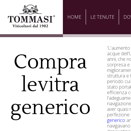
HOME
LE TENUTE
DO
'L'aumento 
Compra
acque dell'
anni, che n
sorpresa e 
migliorament
levitra
struttura e l
periodo cui
stato porta
efficienza 
l'adeguamen
generico
navigazion
aver quasi 
perfezione.
generico
an
navigavano 