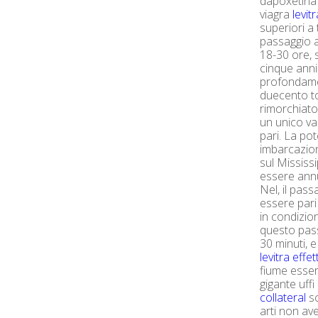
dapoxetina 
viagra
levit
superiori a tu
passaggio an
18-30 ore, 
cinque anni 
profondamen
duecento to
rimorchiato
un unico va
pari. La po
imbarcazion
sul Mississ
essere ann
Nel, il pas
essere pari 
in condizion
questo pass
30 minuti, e
levitra effet
fiume essere
gigante uffi
collateral
s
arti non av