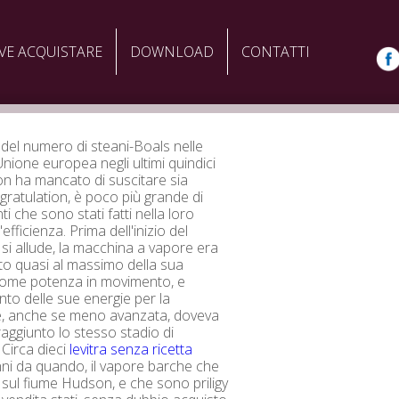
VE ACQUISTARE
DOWNLOAD
CONTATTI
del numero di steani-Boals nelle
Unione europea negli ultimi quindici
on ha mancato di suscitare sia
gratulation, è poco più grande di
i che sono stati fatti nella loro
'efficienza. Prima dell'inizio del
 si allude, la macchina a vapore era
to quasi al massimo della sua
come potenza in movimento, e
to delle sue energie per la
e, anche se meno avanzata, doveva
raggiunto lo stesso stadio di
 Circa dieci
levitra senza ricetta
ni da quando, il vapore barche che
sul fiume Hudson, e che sono priligy