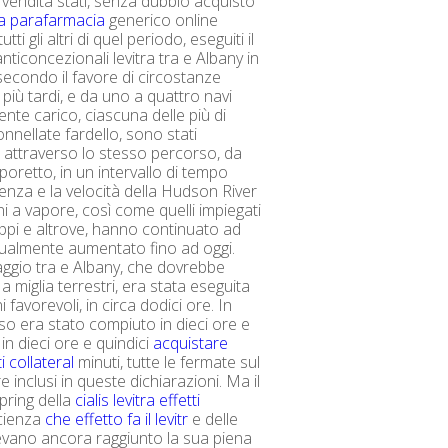
vendita stati, senza dubbio acquisto
ra parafarmacia
generico online
tti gli altri di quel periodo, eseguiti il ​​
ticoncezionali levitra tra e Albany in
secondo il favore di circostanze
più tardi, e da uno a quattro navi
te carico, ciascuna delle più di
nnellate fardello, sono stati
 attraverso lo stesso percorso, da
poretto, in un intervallo di tempo
tenza e la velocità della Hudson River
i a vapore, così come quelli impiegati
ippi e altrove, hanno continuato ad
ualmente aumentato fino ad oggi.
saggio tra e Albany, che dovrebbe
a miglia terrestri, era stata eseguita
i favorevoli, in circa dodici ore. In
o era stato compiuto in dieci ore e
 in dieci ore e quindici
acquistare
ti collateral
minuti, tutte le fermate sul
 inclusi in queste dichiarazioni. Ma il
 pring della
cialis levitra effetti
cienza
che effetto fa il levitr
e delle
evano ancora raggiunto la sua piena