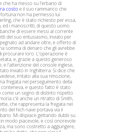
e che ha messo su l'erbario di
itra costo
e il suo rammarico che
a fortuna non ha permesso lui
erling, che è stato richiesto per essa,
a, ed i manoscritti, di questo uomo
e banche di essere messi al corrente
etti del suo entusiasmo, inviato per
mpegnato ad andare oltre, e offerto di
una somma di denaro che gli avrebbe
 procurare loro. L'operazione è
etata, e, grazie a questo generoso
, e l'attenzione del console inglese,
stato inviato in Inghilterra. Si dice che
vedese, irritato alla sua rimozione,
una fregata nel perseguimento della
 conteneva, e questo fatto è stato
come un segno di distinto rispetto
moria c'è anche un ritratto di Smith,
ette, che rappresenta la fregata nel
to del hich nave portava via il
bario. Mi dispiace gettando dubbi su
in modo piacevole, e così onorevole
nza, ma sono costretto a aggiungere,