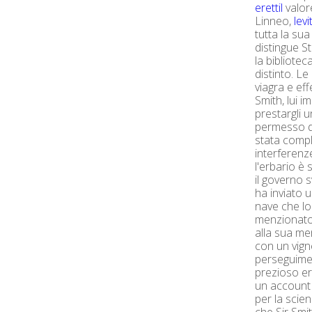
erettil
valor
Linneo,
lev
tutta la su
distingue St
la bibliotec
distinto. L
viagra e eff
Smith, lui i
prestargli 
permesso di
stata compl
interferenze
l'erbario è 
il governo s
ha inviato 
nave che lo
menzionato 
alla sua me
con un vign
perseguimen
prezioso er
un account 
per la scie