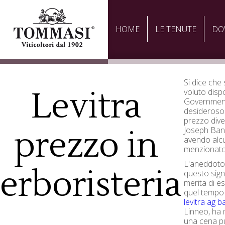
HOME
LE TENUTE
DO
Si dice che
Levitra
voluto disp
Governmeni
desideroso 
prezzo dive
prezzo in
Joseph Bank
avendo alcu
menzionato 
L'aneddoto,
erboristeria
questo sign
merita di e
quel tempo
levitra ag 
Linneo, ha 
una cena pu