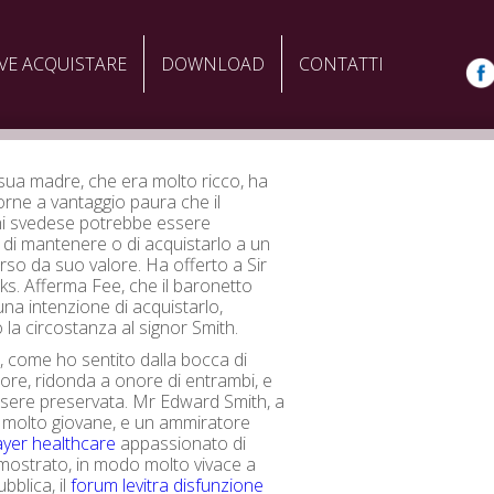
VE ACQUISTARE
DOWNLOAD
CONTATTI
 sua madre, che era molto ricco, ha
orne a vantaggio paura che il
 svedese potrebbe essere
di mantenere o di acquistarlo a un
rso da suo valore. Ha offerto a Sir
s. Afferma Fee, che il baronetto
na intenzione di acquistarlo,
la circostanza al signor Smith.
 come ho sentito dalla bocca di
ore, ridonda a onore di entrambi, e
ssere preservata. Mr Edward Smith, a
 molto giovane, e un ammiratore
bayer healthcare
appassionato di
mostrato, in modo molto vivace a
bblica, il
forum levitra disfunzione