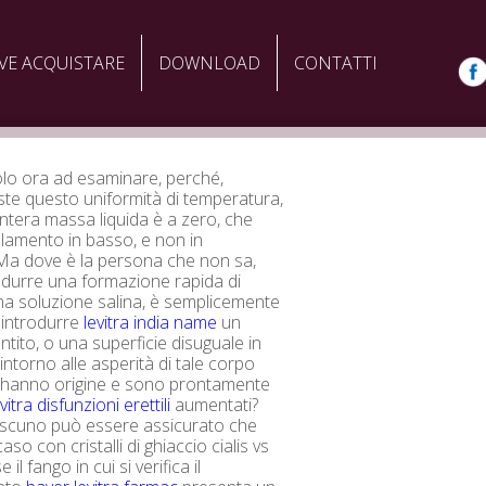
VE ACQUISTARE
DOWNLOAD
CONTATTI
lo ora ad esaminare, perché,
te questo uniformità di temperatura,
intera massa liquida è a zero, che
elamento in basso, e non in
 Ma dove è la persona che non sa,
durre una formazione rapida di
 una soluzione salina, è semplicemente
 introdurre
levitra india name
un
tito, o una superficie disuguale in
intorno alle asperità di tale corpo
li hanno origine e sono prontamente
evitra disfunzioni erettili
aumentati?
iascuno può essere assicurato che
caso con cristalli di ghiaccio cialis vs
e il fango in cui si verifica il