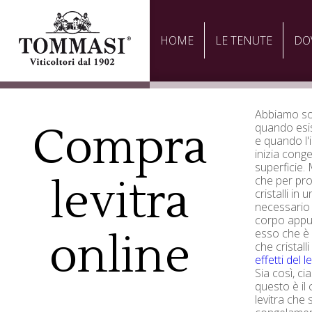
HOME
LE TENUTE
DO
Abbiamo so
Compra
quando esis
e quando l'
inizia cong
superficie.
levitra
che per pro
cristalli in
necessario
corpo appun
esso che è 
online
che cristal
effetti del l
Sia così, c
questo è il 
levitra che s