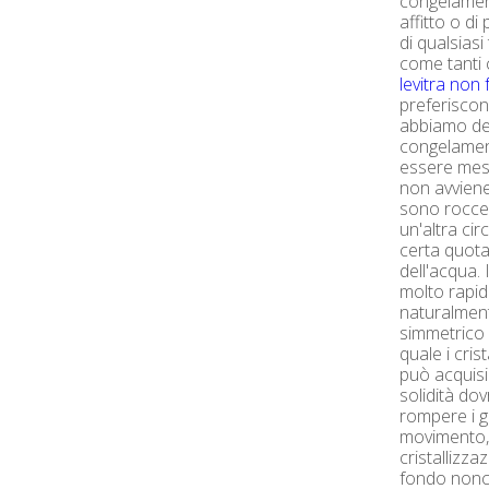
congelame
affitto o di
di qualsiasi
come tanti c
levitra non
preferiscon
abbiamo det
congelamen
essere mes
non avviene
sono rocce, 
un'altra ci
certa quota
dell'acqua.
molto rapid
naturalment
simmetrico 
quale i cris
può acquisir
solidità d
rompere i gr
movimento, 
cristallizza
fondo nonch