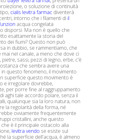
nto
bayer levitra farmac
presenta un
 proiezione, o soluzione di continuità
 tipo,
cialis levitra farmac
diventerà
entri, intorno che i filamenti di
il
 funzion
acqua congelata
o disporsi. Ma non è quello che
to esattamente la storia del
to dei fiumi? Questo non può
sa in dubbio, se rammentiamo, che
 mai nel canale, a meno che dove ci
pietre, sassi, pezzi di legno, erbe, c'è
rcostanza che sembra avere una
 in questo fenomeno, il movimento
 In superficie questo movimento è
o e irregolare dovrebbe,
e, per porre fine al raggruppamento
di aghi tale accordo polare, senza il
talli, qualunque sia la loro natura, non
e la regolarità della forma, né
ovrebbe ovviamente frequentemente
uppi cristallini, anche questo
che è il principale ostacolo alla
zione,
levitra vendo
se esiste sul
é la superficie dell'acqua, è almeno