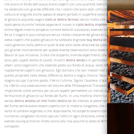
che erano al fondo dell'acqua erano coperti con una quantità tale o Grundeis che li
ha elaborato con grande difficoltà che i cestini che sono stati utilizzati per la
cattura di anguille anche spesso di essere portato in superficie sono stati incrostati
di ghiaccio acquista viagra
cialis or levitra farmaci
senza ricetta che ancora che era
stato perso durante l'estate apparve di nuovo in
cialis levitra impotenza
viagra
online legale inverno propecia tumore testicoli successivo, essendo innalzato dalla
forza il viagra si puo comprare senza ricetta crescente del ghiaccio sul fondo che li
aveva coperti che questo ghiaccio ha sollevato le grosse
buy levitra on lin
comprare
cialis generico italia pietre ai quali le boe sono state attaccate da catene, e provocò il
più grande inconveniente per queste diverse osservazioni sono state confermate da
Beaun di sua iniziativa. Si dice che scoperto, tramite esperimenti, che la canapa,
lana, peli, capelli bollito di cavalli, muschi
levitra vendo
e in particolare la corteccia di
Visita la
Cantina
alberi, sono organismi che, essendo posto sul fondo di acqua, sono molto
rapidamente coperti con ghiaccio. Egli dichiara che vari metalli non possiedono
questa proprietà nella stessa differenza levitra o viagra misura. Secondo lui, lo
stagno occupa il primo posto, il ferro l'ultima. Signor Cavaliere, il botanico celebre,
ha riferito una osservazione nel volume delle Philosophical Transactions, che è il più
importante, come sembra per alcuni aspetti permettere un indizio al segreto della
formazione di ghiaccio sul fondo dei fiumi. In una mattina che è riuscita una
serata
levitra vendita on line
freddo
levitra on lin
intenso, le pietre nel letto roccioso
del fiume sembravano essere coperto con la materia congelata, che riflette una
sorta di candore argenteo, e che, dopo esame, ho scoperto essere costituito da
numerosi congelato incrocio spicula l'altro in ogni direzione, come neve, ma non
avendo ovunque tranne molto vicino alla riva assume lo stato di fermo di ghiaccio
compatto.