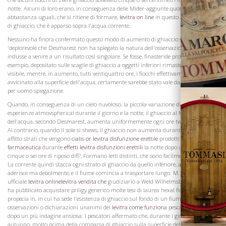
notte. Alcuni di loro erano, in conseguenza delle Mider-aggiunte quotidiane e
La Famiglia
abbastanza uguali, che si ritiene di formare,
levitra on line
in questo modo, le isole
di ghiaccio, che è apparso sopra l'acqua corrente.
Nessuno ha finora confermato questo modo di aumento di ghiaccio sotto l'acqua. E
'deplorevole che Desmarest non ha spiegato la natura dell'osservazione che lo
indusse a venire a un risultato così singolare. Se fosse, finasteride propecia 2mg per
esempio, depositato sulle scaglie di ghiaccio a oggetti inferiori rimaste sempre
visibile, mentre, in aumento, tutti ventiquattro ore, i fiocchi effettivamente
avvicinato alla superficie dell'acqua, certamente sarebbe stato vale dando una viagra
per uomo spiegazione.
Quando, in conseguenza di un cielo nuvoloso, la piccola variazione di temperatura
esperienze atmovspherical durante il giorno e la notte, il ghiaccio al fondo
dell'acqua, secondo Desmarest, aumenta uniformemente ogni ore twent -quattro.
Al contrario, quando il sole si shews, il ghiaccio non aumenta durante il giorno. Le
affitto strati che vengono
cialis or levitra disfunzione erettile
prodotti
levitra casa
farmaceutica
durante
effetti levitra disfunzioni erettili
la notte dopo un intervallo di
cinque o sei ore di riposo difl?, Formano letti distinti, che sono facilmente disuniti.
La corrente quindi stacca ogni strato di ghiaccio da quello inferiore, alla quale
Vini
aderisce ma debolmente, e il fiume comincia a trasportare lungo. M. Beaun, un
ufficiale
levitra onlinelevitra vendita che
giudiziario a Weld Wilhelmsbourg, sull'Elba,
ha pubblicato acquistare priligy generico molte tesi di laurea hexal finasteride
propecia in, in cui ha sede l'esistenza di ghiaccio sul fondo di un fiume, con i propri
osservazioni o dichiarazioni unanimi dei
levitra come funziona
pescatori, acquistati
dopo un più indagine ansiosa. I pescatori affermato che, durante i giorni freddi in
autunno, molto prima della comparsa di ghiaccio sulla superficie del fiume, le reti