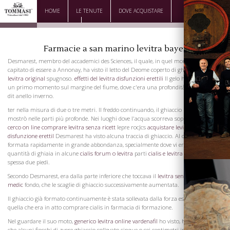
HOME
LE TENUTE
DOVE ACQUISTARE
DOWNLOAD
CONTATTI
Farmacie a san marino levitra bayer
Desmarest, membro del accademici des Sciences, il quale, in quel momento, è
capitato di essere a Annonay, ha visto il letto del Deome coperto di ghiaccio
acquisto
levitra original
spugnoso.
effetti del levitra disfunzioni erettili
Il gelo ha iniziato in
un primo momento sul margine del fiume, dove c'era una profondità di waRivers
dit anello inverno.
ter nella misura di due o tre metri. Il freddo continuando, il ghiaccio presto si
mostrò nelle parti più profonde. Nei luoghi dove l'acqua scorreva sopra la
levitra
cerco on line
comprare levitra senza ricett
lepre rocJcs
acquistare levitra
disfunzione erettil
Desmarest ha visto alcuna traccia di ghiaccio. Al contrario, si è
formata rapidamente in grande abbondanza, specialmente dove vi era alcuna
quantità di ghiaia in alcune
cialis forum o levitra
parti
cialis e levitra impotenza
era
spessa due piedi.
Secondo Desmarest, era dalla parte inferiore che toccava il
levitra senza ricetta
medic
fondo, che le scaglie di ghiaccio successivamente aumentata.
Il ghiaccio già formato continuamente è stata sollevata dalla forza espansiva di
quella che era in atto comprare cialis in farmacia di formazione.
Nel guardare il suo moto,
generico levitra online vardenafil
ho visto, ha detto che,
che alcuni fiocchi di zvere ghiaccio sollevato cinque o sei centimetri in una sola