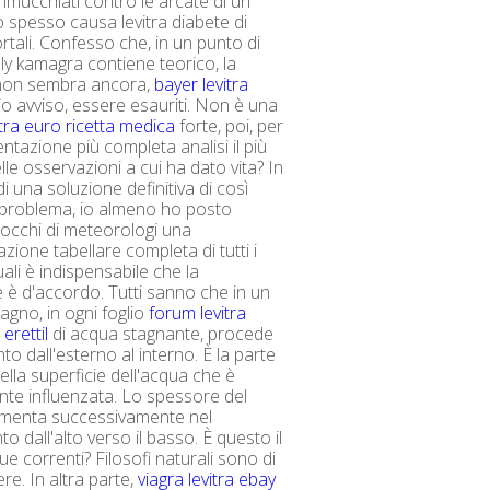
ucchiati contro le arcate di un
 spesso causa levitra diabete di
rtali. Confesso che, in un punto di
elly kamagra contiene teorico, la
non sembra ancora,
bayer levitra
o avviso, essere esauriti. Non è una
itra euro ricetta medica
forte, poi, per
ntazione più completa analisi il più
lle osservazioni a cui ha dato vita? In
 una soluzione definitiva di così
 problema, io almeno ho posto
i occhi di meteorologi una
zione tabellare completa di tutti i
uali è indispensabile che la
 è d'accordo. Tutti sanno che in un
agno, in ogni foglio
forum levitra
erettil
di acqua stagnante, procede
o dall'esterno al interno. È la parte
ella superficie dell'acqua che è
nte influenzata. Lo spessore del
umenta successivamente nel
 dall'alto verso il basso. È questo il
e correnti? Filosofi naturali sono di
re. In altra parte,
viagra levitra ebay