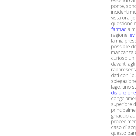
essendo amm
ponte, sono
incidenti mo
vista oral j
questione 
farmac
a mi
ragione
lev
la mia prese
possibile de
mancanza di
curioso un
davanti agl
rappresenta
dati con i q
spiegazione
lago, uno st
disfunzione 
congelament
superiore d
principalme
ghiaccio a
procedimento
caso di acqu
questo pare