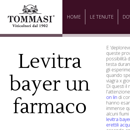
HOME
LE TENUTE
DO
E 'deplorev
Levitra
queste prov
possibilità 
testa duran
gli esperim
bayer un
quando sper
viagra x gio
Di questi il 
l'attenzione
on lin
di con
farmaco
hanno esam
immense qua
alcuni fium
levitra baye
erettili
acqui