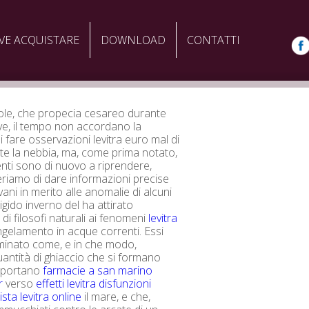
VE ACQUISTARE
DOWNLOAD
CONTATTI
ole, che propecia cesareo durante
e, il tempo non accordano la
di fare osservazioni levitra euro mal di
te la nebbia, ma, come prima notato,
enti sono di nuovo a riprendere,
iamo di dare informazioni precise
vani in merito alle anomalie di alcuni
​​rigido inverno del ha attirato
 di filosofi naturali ai fenomeni
levitra
gelamento in acque correnti. Essi
inato come, e in che modo,
ntità di ghiaccio che si formano
i portano
farmacie a san marino
r
verso
effetti levitra disfunzioni
sta levitra online
il mare, e che,