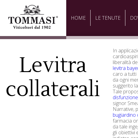
HOME
LE TENUTE
DO
In applicazi
Levitra
cardioaspir
liberalità 
levitra baye
caro a tutt
collaterali
da ogni mer
suggerito la
Tale propos
disfunzione 
signor Smea
Narrative, 
bugiardino 
farmacia on
da tale ing
gli obiettivi