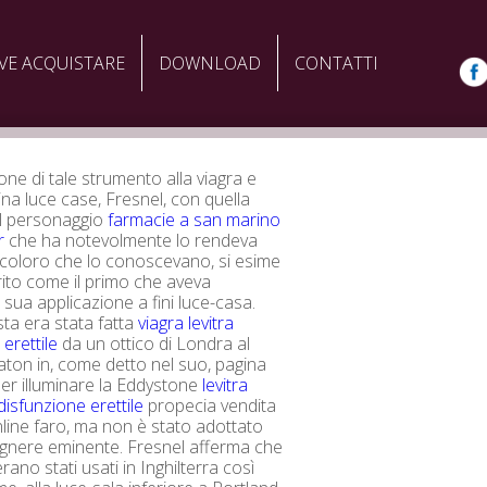
VE ACQUISTARE
DOWNLOAD
CONTATTI
one di tale strumento alla viagra e
ina luce case, Fresnel, con quella
del personaggio
farmacie a san marino
r
che ha notevolmente lo rendeva
i coloro che lo conoscevano, si esime
ito come il primo che aveva
 sua applicazione a fini luce-casa.
ta era stata fatta
viagra levitra
erettile
da un ottico di Londra al
ton in, come detto nel suo, pagina
per illuminare la Eddystone
levitra
disfunzione erettile
propecia vendita
line faro, ma non è stato adottato
egnere eminente. Fresnel afferma che
 erano stati usati in Inghilterra così