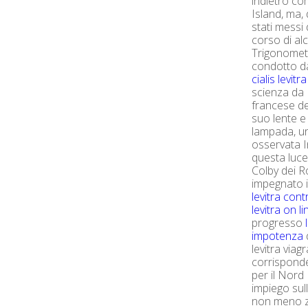
indietro com
Island, ma,
stati messi 
corso di al
Trigonometr
condotto da
cialis levitr
scienza da L
francese de
suo lente 
lampada, un
osservata I
questa luce
Colby dei R
impegnato i
levitra con
levitra on l
progresso
impotenza
levitra via
corrispond
per il Nord
impiego sul
non meno z