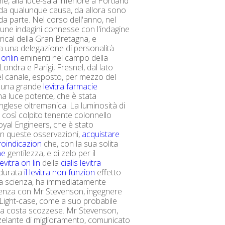
e, alla luce-sala inferiore a Portland
 da qualunque causa, da allora sono
da parte. Nel corso dell'anno, nel
cune indagini connesse con l'indagine
ical della Gran Bretagna, e
 una delegazione di personalità
a onlin
eminenti nel campo della
ondra e Parigi, Fresnel, dal lato
l canale, esposto, per mezzo del
e una grande
levitra farmacie
a luce potente, che è stata
nglese oltremanica. La luminosità di
 così colpito tenente colonnello
oyal Engineers, che è stato
n queste osservazioni,
acquistare
troindicazion
che, con la sua solita
ine
gentilezza, e di zelo per il
levitra on lin
della
cialis levitra
durata
il levitra non funzion
effetto
gra scienza, ha immediatamente
enza con Mr Stevenson, ingegnere
 Light-case, come a suo probabile
la costa scozzese. Mr Stevenson,
elante di miglioramento, comunicato