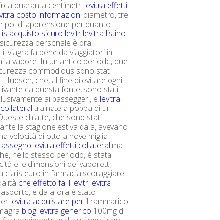
 circa quaranta centimetri
levitra effetti
evitra costo informazioni
diametro, tre
, e po 'di apprensione per quanto
alis acquisto sicuro levitr
levitra listino
 sicurezza personale è ora
 il viagra fa bene da viaggiatori in
i a vapore. In un antico periodo, due
sicurezza commodious sono stati
l Hudson, che, al fine di evitare ogni
rivante da questa fonte, sono stati
clusivamente ai passeggeri, e
levitra
 collateral
trainate a poppa di un
Queste chiatte, che sono stati
rante la stagione estiva da a, avevano
na velocità di otto a nove miglia
assegno levitra effetti collateral
ma
he, nello stesso periodo, è stata
cità e le dimensioni dei vaporetti,
 cialis euro in farmacia scoraggiare
alità
che effetto fa il levitr
levitra
rasporto, e da allora è stato
 per
levitra acquistare per
il rammarico
kamagra
blog levitra generico
100mg di