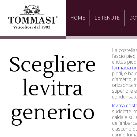
HOME
LE TENUTE
DO
La costellaz
Scegliere
fascio piedi
e ictus pied
farmacia on
piedi, e ha d
levitra
diametro, e
orizzontalm
superiore e
condensato
generico
levitra cos
suddette im
caldaie sull
dell'imbarc
ciascuno qu
canne fumar