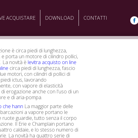
VE ACQUISTARE
DOWNLOAD
CONTATTI
ione è circa piedi di lunghezza,
, e porta un motore di cilindro pollici,
i. La novità è
levitra acquisto on line
line
circa piedi di lunghezza, fascio
ue motori, con cilindri di pollici di
 piedi ictus, lavorando
ente, con vapore di elasticità
 di erogazione anche con l'uso di un
re e di aria-pompa.
to che hann
La maggior parte delle
barcazioni a vapore portano le
e ruote guardie, tutto senza il corpo
azione. Il Erie e Champlain portano
attro caldaie, e lo stesso numero di
ie. La novità ha quattro serie di