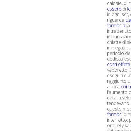
caldaie, di
essere
di
l
in ogni set
riguarda
ci
farmacia
la
intrattenuto
imbarcazion
chiatte di 
impiegati su
pericolo de
dedicati es
costi effetti
vaporetto. 
eseguiti du
raggiunto u
all'ora
contr
l'aumento c
data la velo
tendevano a
questo mod
farmaci
di t
interrotto,
oral jelly 