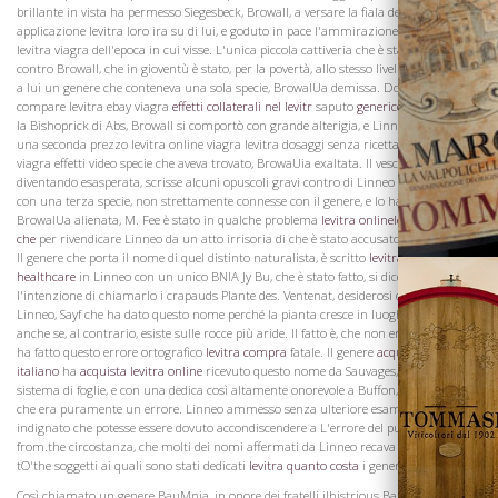
brillante in vista ha permesso Siegesbeck, Browall, a versare la fiala della
applicazione levitra loro ira su di lui, e goduto in pace l'ammirazione cialis romania
levitra viagra dell'epoca in cui visse. L'unica piccola cattiveria che è stato notato è
contro Browall, che in gioventù è stato, per la povertà, allo stesso livello si è dedicato
La Famiglia
a lui un genere che conteneva una sola specie, BrowalUa demissa. Dopo aver
compare levitra ebay viagra
effetti collaterali nel levitr
saputo
generico levitra online
la Bishoprick di Abs, Browall si comportò con grande alterigia, e Linneo chiamato
una seconda prezzo levitra online viagra levitra dosaggi senza ricetta farmacia
viagra effetti video specie che aveva trovato, BrowaUia exaltata. Il vescovo,
diventando esasperata, scrisse alcuni opuscoli gravi contro di Linneo lo presentò
con una terza specie, non strettamente connesse con il genere, e lo ha chiamato
BrowalUa alienata, M. Fee è stato in qualche problema
levitra onlinelevitra vendita
che
per rivendicare Linneo da un atto irrisoria di che è stato accusato verso Buffon.
Il genere che porta il nome di quel distinto naturalista, è scritto
levitra ag bayer
healthcare
in Linneo con un unico BNIA Jy Bu, che è stato fatto, si dice, con
l'intenzione di chiamarlo i crapauds Plante des. Ventenat, desiderosi di discarico
Linneo, Sayf che ha dato questo nome perché la pianta cresce in luoghi umidi,
anche se, al contrario, esiste sulle rocce più aride. Il fatto è, che non era Linneo che
ha fatto questo errore ortografico
levitra compra
fatale. Il genere
acquistare levitra
italiano
ha
acquista levitra online
ricevuto questo nome da Sauvages, nel suo
sistema di foglie, e con una dedica così altamente onorevole a Buffon, che è ovvio
che era puramente un errore. Linneo ammesso senza ulteriore esame, ed era
indignato che potesse essere dovuto accondiscendere a L'errore del pubblico sorto
from.the circostanza, che molti dei nomi affermati da Linneo recava allusioni
Vini
tO'the soggetti ai quali sono stati dedicati
levitra quanto costa
i generi.
Così chiamato un genere BauMnia, in onore dei fratelli ilhistrious Bauhin, tutte le