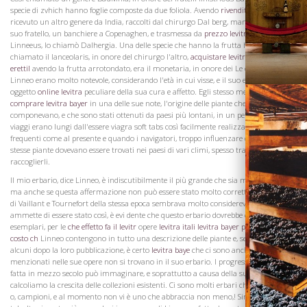
specie di zvhich hanno foglie composte da due foliola. Avendo
rivenditori levitr
ricevuto un altro genere da India, raccolti dal chirurgo Dal berg, mandato da lui a
suo fratello, un banchiere a Copenaghen, e trasmessa da
prezzo levitra online
lui
Linneeus, lo chiamò Dalhergia. Una delle specie che hanno la frutta ha, è stato
chiamato il lanceolaris, in onore del chirurgo l'altro,
acquistare levitra disfunzione
erettil
avendo la frutta arrotondato, era il monetaria, in onore dei Le collezioni di
Linneo erano molto notevole, considerando l'età in cui visse, e il suo erbario fu
oggetto
online levitra
peculiare della sua cura e affetto. Egli stesso menziona,
comprare levitra bayer
in una delle sue note, l'origine delle piante che
componevano, e che sono stati ottenuti da paesi più lontani, in un periodo in cui i
viaggi erano lungi dall'essere viagra soft tabs così facilmente realizzato o così
frequenti come al presente e quando i navigatori, troppo influenzare da l'idea che le
stesse piante dovevano essere trovati nei paesi di vari climi, spesso trascurato di
raccoglierli.
Il mio erbario, dice Linneo, è indiscutibilmente il più grande che sia mai stato visto,
ma anche se questa affermazione non può essere stato molto corretto come erbari
di Vaillant e Tournefort della stessa epoca sembrava molto considerevole, se si
Visita la
ammette di essere stato così, è evi dente che questo erbario dovrebbe contenere circa
Cantina
esemplari, per le
che effetto fa il levitr
opere
levitra itali
levitra bayer prezz
di
levitra
costo ch
Linneo contengono in tutto una descrizione delle piante e, se ha procurato
alcuni dopo la loro pubblicazione, è certo
levitra baye
che ci sono anche alcuni
menzionati nelle sue opere non si trovano in il suo erbario. I progressi che botanica
fatta in mezzo secolo può immaginare, e soprattutto a causa della sua influenza, se
calcoliamo la crescita delle collezioni esistenti. Ci sono molti erbari che contengono
o, campioni, e al momento non vi è uno che abbraccia non meno,! Sir Smith ha