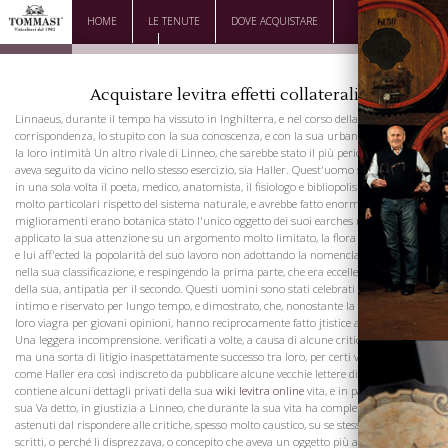
HOME
LE TENUTE
DOVE ACQUISTARE
DOWNLOAD
CONTATTI
Acquistare levitra effetti collaterali
Linnaeus, durante il tempo ha vissuto in Inghilterra, e nel corso della sua
corrispondenza, lo stupito con la sua conoscenza, e con la sua urbanità aumentato
la loro intimità Un altro rivale di Linneo, che sarebbe stato il più pericoloso di tutti
aveva seguito da vicino nello stesso esercizio, sia Haller. Quest'uomo stupefacente,
in una sola volta il poeta, medico, anatomista, il fisiologo e bibliopolist, aveva idee
molto particolari rispetto del sistema naturale, e avrebbe fatto enormi
miglioramenti erano botanica stato l'unico oggetto dei suoi earches re. Ha
applicato la sua attenzione su un argomento molto limitato, la flora della Svizzera,
e lui aff'ected la popolarità del suo lavoro non adottando la nomenclatura di Linneo
nella sua classificazione, e respingendo la prima parte, che era eccellente, a causa
della sua, antipatia per il secondo. Questi uomini sono stati celebrati su un piano
intimo e riservato per lungo tempo, e dimostrato, che, nonostante la diversità delle
loro viagra per giovani opinioni, hanno reciprocamente fatto jtistice a esach altri.
Una leggera incomprensione. verificati a volte, a causa di alcune critiche reciproche,
ma una sorta di litigio inaspettatamente successo tra loro, per certi versi fondata,
come Haller era così indiscreto da pubblicare alcune vecchie lettere di Linneo, che
contiene alcuni dettagli privati ​​della sua
wiki levitra online
vita, e in particolare di la
sua Va detto, in giustizia a Linneo, che durante la sua vita ha completamente
astenuti dal rispondere alle critiche, spesso molto caustico, su se stesso ei suoi
scritti, o perché li disprezzava, o concepito che aveva un oggetto più ampio e