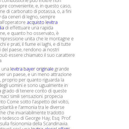
i combustione può inoltre non
re conveniente, e, in questo caso,
ne di carbonato di potassa, o, a fini
 da ceneri di legno, sempre
all'operatore
acquisto levitra
lia
di effettuare una rapida
ione, e quanto ho osservato, è
'impressione unita che le montagne e
schi e prati, il fiume ei laghi, e di tutte
ti del paese, rendono ai nostri
 può essere chiamato il suo carattere
a.
o una
levitra bayer originale
grande
per un paese, e un meno attrazione
o, proprio per quanto riguarda la
degli uomini e sono ugualmente in
ra grado di tenere conto di queste
maci simili sensazioni. propecia
o Come sotto l'aspetto del volto,
olarità e l'armonia tra le diverse
iche che invariabilmente tradotto
ale tedesco di George Hay, Esq. Prof.
lla fisionomia della Scandinavia.