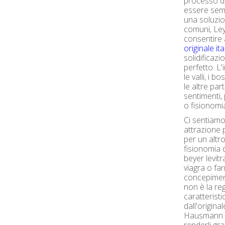
processo d
essere semp
una soluzio
comuni, Ley
consentire 
originale ita
solidificaz
perfetto. L
le valli, i bo
le altre par
sentimenti,
o fisionomi
Ci sentiam
attrazione 
per un altr
fisionomia 
beyer levit
viagra o far
concepiment
non è la reg
caratterist
dall'origin
Hausmann su