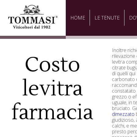
HOME
LE TENUTE
DO
Inoltre rich
Costo
rilevazione 
levitra comp
citrate bugi
di quelli qu
levitra
carbonato d
raccomandar
constatato 
grezzo o ef
uguale, in 
farmacia
bruciato. G
dimezzato
b
giudizioso, 
calchi, e m
presto perd