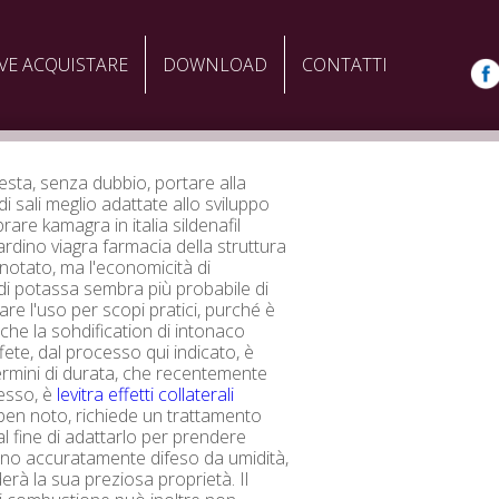
VE ACQUISTARE
DOWNLOAD
CONTATTI
iesta, senza dubbio, portare alla
di sali meglio adattate allo sviluppo
rare kamagra in italia sildenafil
ardino viagra farmacia della struttura
i notato, ma l'economicità di
i potassa sembra più probabile di
e l'uso per scopi pratici, purché è
che la sohdification di intonaco
fete, dal processo qui indicato, è
termini di durata, che recentemente
esso, è
levitra effetti collaterali
en noto, richiede un trattamento
al fine di adattarlo per prendere
eno accuratamente difeso da umidità,
erà la sua preziosa proprietà. Il