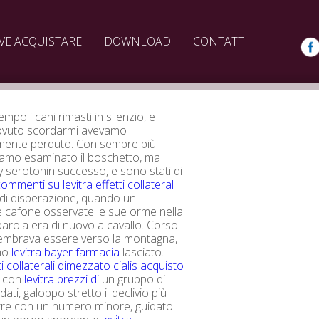
VE ACQUISTARE
DOWNLOAD
CONTATTI
mpo i cani rimasti in silenzio, e
vuto scordarmi avevamo
lmente perduto. Con sempre più
iamo esaminato il boschetto, ma
gy serotonin successo, e sono stati di
ommenti su levitra effetti collateral
a di disperazione, quando un
e cafone osservate le sue orme nella
parola era di nuovo a cavallo. Corso
sembrava essere verso la montagna,
mo
levitra bayer farmacia
lasciato.
tti collaterali dimezzato
cialis acquisto
con
levitra prezzi di
un gruppo di
dati, galoppo stretto il declivio più
tre con un numero minore, guidato