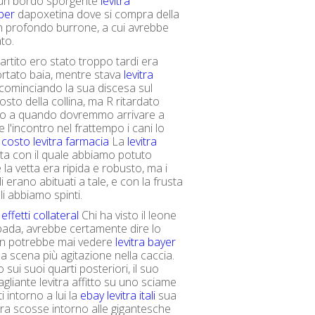
 un bordo sporgente
levitra
per
dapoxetina dove si compra della
 un profondo burrone, a cui avrebbe
ato.
artito ero stato troppo tardi era
portato baia, mentre stava
levitra
cominciando la sua discesa sul
sto della collina, ma R ritardato
ino a quando dovremmo arrivare a
 l'incontro nel frattempo i cani lo
.
costo levitra farmacia
La
levitra
ita con il quale abbiamo potuto
la vetta era ripida e robusto, ma i
li erano abituati a tale, e con la frusta
li abbiamo spinti.
 effetti collateral
Chi ha visto il leone
bada, avrebbe certamente dire lo
on potrebbe mai vedere
levitra bayer
a scena più agitazione nella caccia.
o sui suoi quarti posteriori, il suo
gliante levitra affitto su uno sciame
ti intorno a lui la
ebay levitra itali
sua
ura scosse intorno alle gigantesche