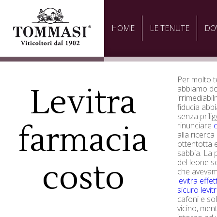
HOME
LE TENUTE
DO
Per molto te
Levitra
abbiamo do
irrimediabi
fiducia abb
senza prili
farmacia
rinunciare
c
alla ricerc
ottentotta 
sabbia. La 
del leone 
costo
che aveva
levitra effe
sicuro levitr
cafoni e sol
vicino, men