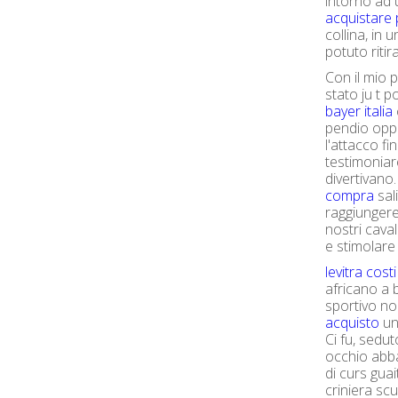
intorno ad
acquistare 
collina, in
potuto ritir
Con il mio p
stato ju t 
bayer italia
pendio oppo
l'attacco f
testimoniare
divertivano
compra
sal
raggiungere 
nostri caval
e stimolare 
levitra costi
africano a 
sportivo n
acquisto
un
Ci fu, sedut
occhio abba
di curs guai
criniera sc