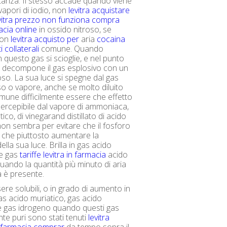
anza. Il stesso accade quando viene
vapori di iodio, non
levitra acquistare
vitra prezzo non funziona
compra
acia online
in ossido nitroso, se
con
levitra acquisto per
aria
cocaina
ti collaterali
comune. Quando
n questo gas si scioglie, e nel punto
 decompone il gas esplosivo con un
oso. La sua luce si spegne dal gas
so o vapore, anche se molto diluito
mune difficilmente essere che effetto
a percepibile dal vapore di ammoniaca,
ico, di vinegarand distillato di acido
 non sembra per evitare che il fosforo
te che piuttosto aumentare la
ella sua luce. Brilla in gas acido
 e gas
tariffe levitra in farmacia
acido
quando la quantità più minuto di aria
 è presente.
re solubili, o in grado di aumento in
as acido muriatico, gas acido
e gas idrogeno quando questi gas
te puri sono stati tenuti
levitra