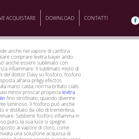
VE ACQUISTARE
DOWNLOAD
CONTATTI
nde anche nel vapore di canfora
tare comprare levitra bayer arido
uò anche essere sublimato con
nza infiammare. Il sublimato misto di
i del dottor Davy su fosforo, fosforo
posta all'aria priligy efectos
lla mano calda, non ha brillato cialis
nasi minox proscar propecia
levitra
lin
fino strofinato, quando divenne
nte luminoso. Il fosforo può anche
to e distillato da olio di trementina,
ammare. Sebbene fosforo infiamma in
so puro, la sua luce si spegne
posto al vapore di cloro, come
nviata una soluzione acquosa di