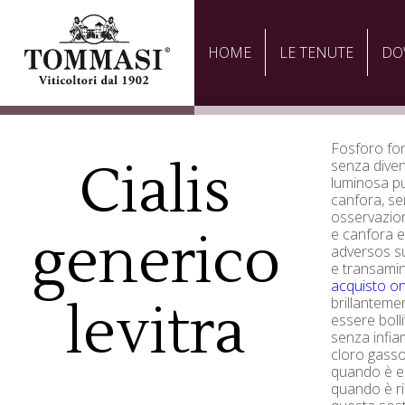
HOME
LE TENUTE
DO
Fosforo fo
Cialis
senza diven
luminosa p
canfora, se
osservazion
generico
e canfora es
adversos su
e transami
acquisto on
brillanteme
levitra
essere bolli
senza infi
cloro gasso
quando è es
quando è ri