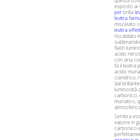
questa sost
esposto ai 
per
brilla
le
levitra farm
miscelato 
levitra effet
riscaldato i
sublimando
flash lumin
acido nitro
con aria co
fa il levitr
acido muriat
cianidrico,
dal brillan
luminosità d
carbonico,
muriatico, 
atmosferica
Sembra esse
vapore in g
carbonico 
perfettamen