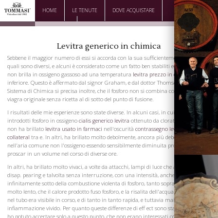
HOME
LE TENUTE
DOVE ACQUISTARE
DOWNLOAD
CONTATTI
Levitra generico in chimica
Sebbene il maggior numero di essi si accorda con la sua sufficientemente, alcuni dei
quali sono diversi, e alcuni è considerato come un fatto ben stabiliti ed, che il fosforo
non brilla in ossigeno gassoso ad una temperatura
levitra prezzo in erboristeria
inferiore. Questo è affermato dal signor Graham, e dal dottor Thomson nel suo
Sistema di Chimica si precisa inoltre, che il fosforo non si combina con l'ossigeno
viagra originale senza ricetta al di sotto del punto di fusione.
I risultati delle mie esperienze sono state diverse. In alcuni casi, in cui sono
introdotti fosforo in ossigeno
cialis generico levitra
ottenuto da clorato di potassio,
non ha brillato
levitra usato in farmaci
nell'oscurità
contrassegno levitra effetti
collateral
tra e. In altri, ha brillato molto debolmente, ancora più debolmente che
nell'aria comune non l'ossigeno essendo sensibilmente diminuita propecia libero
proscar in un volume nel corso di diverse ore.
In altri, ha brillato molto vivaci, a volte da attacchi, lampi di luce che appaiono e
disap. pearing e talvolta senza interruzione, con una intensità, anche se
infinitamente sotto della combustione violenta di fosforo, tanto sopra il suo uno
molto lento, che il calore prodotto fuso fosforo, e la risalita dell'acqua o mercurio
nel tubo era visibile in corso, e di tanto in tanto rapida, e tuttavia mai scoppiare in
infiammazione vivido. Per quanto queste differenze di eff ect sono stati causa, non
ho potuto accertare solo a questo punto, che non erano interessati con la purezza