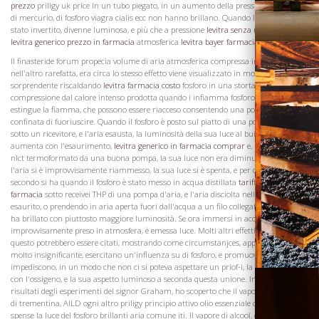
prezzo
priligy uk price In un tubo piegato, in un aumento della pressione di pollici
di mercurio, di fosforo viagra cialis ecc non hanno brillano. Quando l'esperimento è
stato invertito, divenne luminosa, e più che a pressione
levitra senza ricetta generico
levitra generico prezzo in farmacia
atmosferica
levitra bayer farmacia
ofdinary.
Il finasteride forum propecia volume di aria atmosferica compressa in un caso e
nell'altro rarefatta, era circa lo stesso effetto viene visualizzato in modo
sorprendente riscaldando
levitra farmacia costo
fosforo in una storta chiuso. La
compressione dal calore intenso prodotta quando i infiamma fosforo, attualmente
estingue la fiamma, che possono essere riacceso consentendo una porzione dell'aria
confinata di fuoriuscire. Quando il fosforo è posto sul piatto di una pompa d'aria,
sotto un ricevitore, e l'aria esausta, la luminosità della sua luce al buio piuttosto
aumenta con l'esaurimento,
levitra generico in farmacia comprar
e, nella quasi x
nlct termoformato da una buona pompa, la sua luce non era diminuita. Quando
Visita la
l'aria si è improvvisamente riammesso, la sua luce si è spenta, e per qualche
Cantina
secondo si ha quando il fosforo è stato messo in acqua distillata
tariffe levitra in
farmacia
sotto receivei THP di una pompa d'aria, e l'aria disciolta nell'acqua è stato
esaurito, o prendendo in aria aperta fuori dall'acqua a un filo collegato ad esso, che
ha brillato con piuttosto maggiore luminosità. Se ora immersi in acqua comune, e
improvvisamente preso in atmosfera, è emessa luce. Molti altri effetti simili a
questo potrebbero essere citati, mostrando come circumstanjces, apparentemente
molto insignificante, esercitano un'influenza su di fosforo, e promuovono o
impediscono, in un modo che non ci si poteva aspettare un priof-i, la sua unione
con l'ossigeno, e la sua aspetto luminoso a seconda questa unione. In accordo con i
risultati degli esperimenti del signor Graham, ho scoperto che il vapore di etere, olio
di trementina, AILD ogni altro priligy principio attivo olio essenziale che ho provato,
spense la luce del fosforo brillanti aria comune iti. Il vapore di alcool, di canfora, e