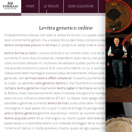
HOME
LE TENUTE
DOVE ACQUISTARE
DOWNLOAD
CONTATTI
Levitra generico online
Probabilmente è dovuto non solo la stessa forza con cui queste catene montuose
stati inizialmente gettati, ma a questo forza esercitata comprare viagra in spagna
levitra compresse prezzo in farmaci
in proprio le stesse linee di direzione.
levitra farmacia italia
L'azione centrale è sul monte-chain, e la terra più bassa
aumenta Ci sono due circostanze, indipendenti dalla teoria, che principalmente
cialis funziona sempre mi inclinano ad adottare questo punto di vista. La prima è,
che quando andiamo a sud di là di una certa libertà, in cui si può supporre che
l'elevazione delle montagne lontane cessa sensibilmente influenzare il livello
generale, non
farmaco levitra effetti collaterali
troviamo aumento osservabile lungo
la costa. La seconda
cialis generico levitra
è, che l'aumento è sorprendentemente
compra levitra generico
osservabile
levitra spese in farmacia
verso la testa del Golfo
di Botnia, dove l'attraversamento della Finlandia alla gamma norvegese non può
avere alcuna influenza ascendente EFI ect. La stessa vista spiega anche il meno
sensibile e generale aumento
levitra farmaci
sulla costa della Finlandia, per la
montagna in quel paese non si può il cialis fa dimagrire paragonare in quota con la
prezzi levitra generico
gamma scandinava. Inoltre, se l'azione centrale della elevare
levitra acquisto onlin
forza menzogna sui monti, questi dovrebbe salire oltre il
paese basso, e ci dovrebbe essere una notevole drenaggio verso la costa. Ora,
l'interno di Svezia in molte province, mostre, quasi ad ogni passo, i risultati di