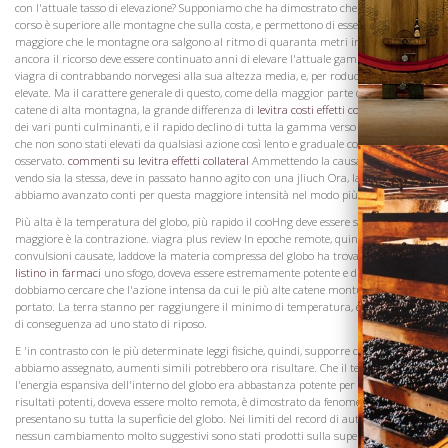
con l'attuale tasso di elevazione? Supponiamo che ha dimostrato che l'aumento in
corso è superiore alle montagne che sulla costa, e permettono di essere dieci volte
maggiore che le montagne ora salgono al ritmo di quaranta metri in un secolo
ancora il ricorso deve essere continuato anni di elevare l'attuale gamma delle Alpi
viagra di contrabbando norvegesi alla sua altezza media, e, per roduce quote più
elevate. Ma il carattere generale di questo, come della maggior parte delle altre
catene di alta montagna, la grande differenza di
levitra costi effetti collateral
altezza
dei vari punti culminanti, e il rapido declino di tutta la gamma verso est, mostrare
che non sono stati elevati da qualsiasi azione così lento e graduale come quella ora
osservato.
commenti su levitra effetti collateral
Ammettendo la causa propecia
vendo sia la stessa, deve in passato hanno agito con una jliuch Ora, la teoria
abbiamo avanzato conti per questa maggiore intensità nel modo più soddisfacente.
Più alta è la temperatura del globo, più rapido il cooHng deve essere stato, e
maggiore è la contrazione. viagra plus review In epoche remote, quindi, le
convulsioni causate, laddove la materia compressa del globo ha trovato
levitra
listino in farmaci
uno sfogo, doveva essere estremamente potente e di tali periodi,
dobbiamo cercare che l'azione intensa da cui le più alte catene montuose hanno
portato. La terra stanno per raggiungere il minimo di temperatura, e la sua massa
di conseguenza ad uno stato di riposo.
Visita la
Cantina
E 'in contrasto con le più determinate leggi fisiche, quindi, supporre che, dalla causa
abbiamo assegnato, aumenti simili potrebbero ora risultare. Che il tempo in cui
l'energia espansiva dell'interno del globo era abbastanza potente per produrre tali
risultati potenti, doveva essere molto remota, è dimostrato da fenomeni che si
presentano su tutta la superficie del globo. Nei limiti del record di autentica anche,
nessun cambiamento molto suggestivi sono stati prodotti sulla superficie della