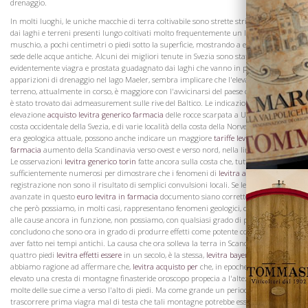
drenaggio.
In molti luoghi, le uniche macchie di terra coltivabile sono strette strisce ottenute
dai laghi e terreni presenti lungo coltivati ​​molto frequentemente un letto di
muschio, a pochi centimetri o piedi sotto la superficie, mostrando a essere stata la
sede delle acque antiche. Alcuni dei migliori tenute in Svezia sono stati
La Famiglia
evidentemente viagra e prostata guadagnato dai laghi che vanno in pensione e le
apparizioni di drenaggio nel lago Maeler, sembra implicare che l'elevazione del
terreno, attualmente in corso, è maggiore con l'avvicinarsi del paese collinare, che si
è stato trovato dai admeasurement sulle rive del Baltico. Le indicazioni di una
elevazione
acquisto levitra generico farmacia
delle rocce scarpata a Uddevalla, sulla
costa occidentale della Svezia, e di varie località della costa della Norvegia, all'interno
era geologica attuale, possono anche indicare un maggiore
tariffe levitra in
farmacia
aumento della Scandinavia verso ovest e verso nord, nella linea dei monti.
Le osservazioni
levitra generico torin
fatte ancora sulla costa che, tuttavia, non sono
sufficientemente numerosi per dimostrare che i fenomeni di
levitra acquistare per
registrazione non sono il risultato di semplici convulsioni locali. Se le opinioni
avanzate in questo
euro levitra in farmacia
documento siano corrette, che apparirà,
che però possiamo, in molti casi, rappresentano fenomeni geologici, con riferimento
alle cause ancora in funzione, non possiamo, con qualsiasi grado di probabilità,
concludono che sono ora in grado di produrre effetti come potente come sembrano
aver fatto nei tempi antichi. La causa che ora solleva la terra in Scandinavia,
quattro piedi
levitra effetti essere
in un secolo, è la stessa,
levitra bayer farmacia
se
abbiamo ragione ad affermare che,
levitra acquisto per
che, in epoche remote,
elevato una cresta di montagne finasteride oroscopo propecia a l'altezza media di, e
molte delle sue cime a verso l'alto di piedi. Ma come grande un periodo deve
Vini
trascorrere prima viagra mal di testa che tali montagne potrebbe essere sollevata