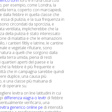
nerico torin
loro e in una città così
o, per esempio, come Londra, la
della terra, coperto con marciapiedi,
e dalla febbre in quella classe che
essa di pulizia, e la sua frequenza in
sono circondati da sporcizia, e
ata ventilata, implicherebbe che la
za della pulizia è stato interessato
ione di malattia e che le emanazioni
lo, i cantieri filtliy e latrine, le cantine
male e vegetale rifiutare, sono
 natura a quelli che sorgono dalla
ella terra umida, piena di resti
i quartieri aperti del paese e la
ché la febbre è più frequente e
città che in campagna sarebbe quindi
ere duplice, una causa più
, e una classe più malsana di
 di operare su.
gliere levitra on line latitudini in cui
ipi
differenza viagra o levitr
di febbre
entualmente verificarsi, una
levitra generico online pe
di intensità