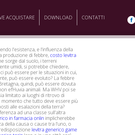
VE ACQUISTARE
DOWNLOAD
CONTATTI
do l'esistenza, e l'influenza della
la produzione di febbre,
costo levitra
e sorge dal suolo, i terreni
ente umidi, si potrebbe chiedere,
 ci può essere per le situazioni in cui,
nte, può essere evoluto? La febbre
Bretagna, quindi, può essere dovuta
non efHuvia animali. Ma WHV poi se
ia limitato ai luoghi di ritrovo di
l momento che tutto deve essere più
sti alle esalazioni della terra?
erenza ad una classe sull'altra
rico in farmacia onlin
implicherebbe
za della causa o cause tra l'uno, o
redisposizione
levitra generico game