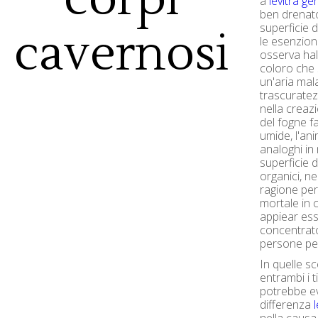
a
levitra ge
ben drenat
superficie 
cavernosi
le esenzion
osserva hal 
coloro che 
un'aria mal
trascuratez
nella creaz
del fogne fal
umide, l'ani
analoghi in
superficie d
organici, ne
ragione per
mortale in 
appiear ess
concentrato
persone per
In quelle sce
entrambi i t
potrebbe ev
differenza