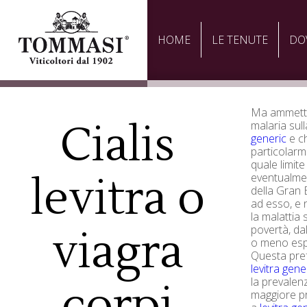
HOME
LE TENUTE
DO
Ma ammetten
Cialis
malaria sul
generic
e ch
particolarm
quale limite
levitra o
eventualme
della Gran 
ad esso, e 
la malattia s
povertà, da
viagra
o meno espo
Questa pref
levitra gene
la prevalen
corpi
maggiore p